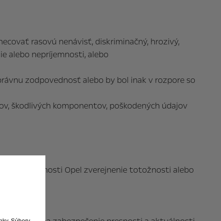
dnecovať rasovú nenávisť, diskriminačný, hrozivý,
e alebo nepríjemnosti, alebo
právnu zodpovednosť alebo by bol inak v rozpore so
ervov, škodlivých komponentov, poškodených údajov
aďujú spoločnosti Opel zverejnenie totožnosti alebo
ánky. Súbory