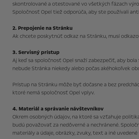
skontrolované a otestované vo všetkých fázach výrob
Spoločnosť Opel tiež odporúča, aby ste používali anti
2. Prepojenie na Stránku
Ak chcete poskytnúť odkaz na Stránku, musí odkazo
3. Servisný prístup
Aj keď sa spoločnosť Opel snaží zabezpečiť, aby bol
nebude Stránka niekedy alebo počas akéhokoľvek ob
Prístup na Stránku môže byť dočasne a bez predchád
ktoré nemá spoločnosť Opel vplyv.
4. Materiál a správanie návštevníkov
Okrem osobných údajov, na ktoré sa vzťahuje politika
budú považovať za nedôverné a nechránené. Spoločno
materiály a údaje, obrázky, zvuky, text a iné uvedené 