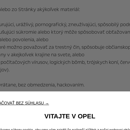
lebo zo Stránky akýkoľvek materiál:
urujúci, urážlivý, pornografický, zneužívajúci, spôsobilý po
arušujúci súkromie alebo ktorý môže spôsobovať obťažovani
/alebo povolenia, alebo
toré možno považovať za trestný čin, spôsobuje občiansko
y v akejkoľvek krajine na svete, alebo
o, počítačových vírusov, logických bômb, trójskych koní, č
jov).
rátane, bez obmedzenia, hackovaním.
 v trestnom konaní alebo súdmi, ktoré nariadia alebo nari
AČOVAŤ BEZ SÚHLASU →
l v rozpore s odsekom 4.
VITAJTE V OPEL
ívame súbory cookie, aby sme vám zaistili čo najlepší zážitok z našej webovej str