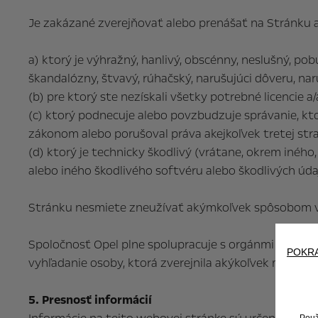
Je zakázané zverejňovať alebo prenášať na Stránku a
a) ktorý je výhražný, hanlivý, obscénny, neslušný, pob
škandalózny, štvavý, rúhačský, narušujúci dôveru, n
(b) pre ktorý ste nezískali všetky potrebné licencie a
(c) ktorý podnecuje alebo povzbudzuje správanie, k
zákonom alebo porušoval práva akejkoľvek tretej stran
(d) ktorý je technicky škodlivý (vrátane, okrem inéh
alebo iného škodlivého softvéru alebo škodlivých úda
Stránku nesmiete zneužívať akýmkoľvek spôsobom v
Spoločnosť Opel plne spolupracuje s orgánmi činnými
POKR
vyhľadanie osoby, ktorá zverejnila akýkoľvek materiá
5. Presnosť informácií
Použ