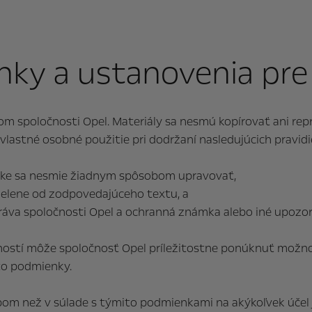
ky a ustanovenia pre
om spoločnosti Opel. Materiály sa nesmú kopírovať ani r
vlastné osobné použitie pri dodržaní nasledujúcich pravidie
ánke sa nesmie žiadnym spôsobom upravovať,
delene od zodpovedajúceho textu, a
ráva spoločnosti Opel a ochranná známka alebo iné upozor
tí môže spoločnosť Opel príležitostne ponúknuť možnosť 
eto podmienky.
m než v súlade s týmito podmienkami na akýkoľvek účel je