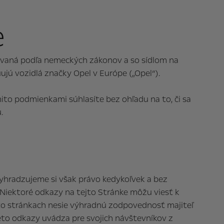
e
ovaná podľa nemeckých zákonov a so sídlom na
ú vozidlá značky Opel v Európe („Opel“).
ito podmienkami súhlasíte bez ohľadu na to, či sa
.
yhradzujeme si však právo kedykoľvek a bez
 Niektoré odkazy na tejto Stránke môžu viesť k
to stránkach nesie výhradnú zodpovednosť majiteľ
to odkazy uvádza pre svojich návštevníkov z