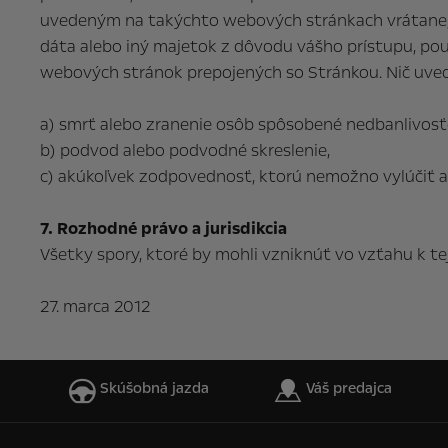
uvedeným na takýchto webových stránkach vrátane, b
dáta alebo iný majetok z dôvodu vášho prístupu, pou
webových stránok prepojených so Stránkou. Nič uve
a) smrť alebo zranenie osôb spôsobené nedbanlivosť
b) podvod alebo podvodné skreslenie,
c) akúkoľvek zodpovednosť, ktorú nemožno vylúčiť a
7. Rozhodné právo a jurisdikcia
Všetky spory, ktoré by mohli vzniknúť vo vzťahu k
27. marca 2012
Skúšobná jazda
Váš predajca