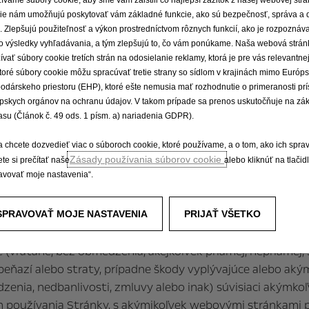
kazníkov spoločnosti Opel. Spoločnosť Opel vynaloží prime
ie nám umožňujú poskytovať vám základné funkcie, ako sú bezpečnosť, správa a 
dových zásob vozidiel a zmeny vykonané v špecifikáciách v
e. Zlepšujú použiteľnosť a výkon prostredníctvom rôznych funkcií, ako je rozpoznáv
ifikácií. Niektoré druhy z opísaného alebo zobrazeného pr
o výsledky vyhľadávania, a tým zlepšujú to, čo vám ponúkame. Naša webová strán
ok. Zákazníkom odporúčame, aby si u svojho predajcu pri o
ívať súbory cookie tretích strán na odosielanie reklamy, ktorá je pre vás relevantnej
o kedykoľvek zmeniť špecifikácie produktu a spoločnosť O
toré súbory cookie môžu spracúvať tretie strany so sídlom v krajinách mimo Európ
odárskeho priestoru (EHP), ktoré ešte nemusia mať rozhodnutie o primeranosti pr
bsahu webových stránok.
pskych orgánov na ochranu údajov. V takom prípade sa prenos uskutočňuje na zá
asu (Článok č. 49 ods. 1 písm. a) nariadenia GDPR).
ete spoliehať a materiál na stránke je poskytovaný „ako j
 v maximálnej možnej miere, ktorú umožňuje zákon, posky
a chcete dozvedieť viac o súboroch cookie, ktoré používame, a o tom, ako ich spra
Zásady používania súborov cookie
ky alebo iné ustanovenia (vrátane, bez obmedzenia, záko
te si prečítať naše
alebo kliknúť na tlačid
avovať moje nastavenia“.
SPRAVOVAŤ MOJE NASTAVENIA
PRIJAŤ VŠETKO
anci alebo zástupcovia vylučujú akékoľvek záväzky a zodpo
 (vrátane, bez obmedzenia, akejkoľvek priamej, nepriamej, 
tia peňazí alebo straty, prípadne škody vyplývajúce alebo 
edzenia, nedbanlivosti, zmluvy alebo inak) súvisiaci akýmk
používania Stránky, s akýmikoľvek webovými stránkami p