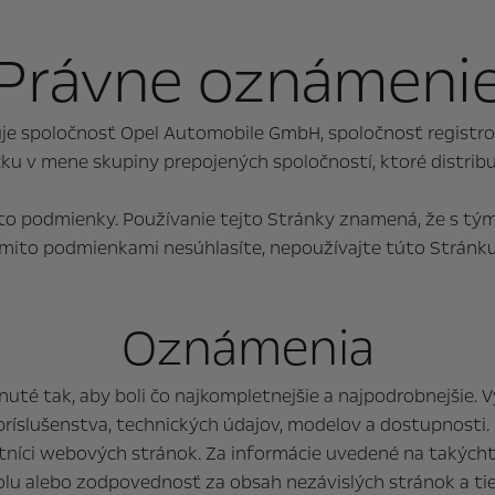
Právne oznámeni
uje spoločnosť Opel Automobile GmbH, spoločnosť registr
v mene skupiny prepojených spoločností, ktoré distribuuj
eto podmienky. Používanie tejto Stránky znamená, že s tým
ýmito podmienkami nesúhlasíte, nepoužívajte túto Stránku
Oznámenia
é tak, aby boli čo najkompletnejšie a najpodrobnejšie. V
príslušenstva, technických údajov, modelov a dostupnosti.
tníci webových stránok. Za informácie uvedené na takých
lu alebo zodpovednosť za obsah nezávislých stránok a tie