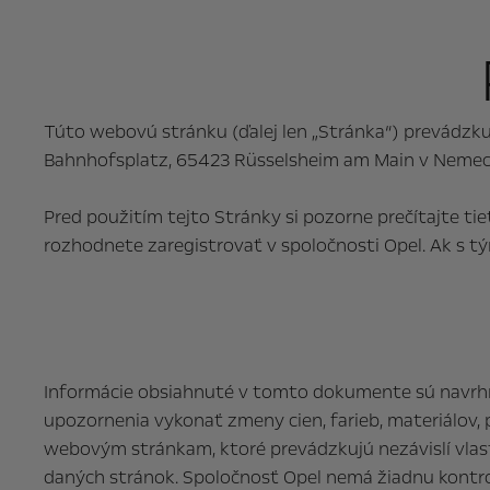
Túto webovú stránku (ďalej len „Stránka“) prevádzk
Bahnhofsplatz, 65423 Rüsselsheim am Main v Nemecku 
Pred použitím tejto Stránky si pozorne prečítajte ti
rozhodnete zaregistrovať v spoločnosti Opel. Ak s t
Informácie obsiahnuté v tomto dokumente sú navrhnut
upozornenia vykonať zmeny cien, farieb, materiálov, 
webovým stránkam, ktoré prevádzkujú nezávislí vlas
daných stránok. Spoločnosť Opel nemá žiadnu kontro