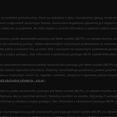
 na voliteľné príslušenstvo, ktoré sa nedodáva v rámci štandardnej výbavy. Uvedené
resne zodpovedať skutočným farbám. Ilustrované doplnkové vybavenie je k dispozíci
ch alebo len za príplatok. Ak máte záujem o presné informácie o vybavení našich vozi
izáciou podľa skúšobného postupu pre ľahké vozidlá (WLTP), na základe ktorého s
val ako skúšobný postup. Vďaka realistickejším skúšobným podmienkam sú hodnoty 
be paliva a emisiách CO
sa môžu líšiť v závislosti od skutočných podmienok používa
2
ate u svojho predajcu. Viac informácií o skúšobnom postupe WLTP získate kliknutím
o celosvetovo harmonizovaného testovacieho postupu pre ľahké vozidlá (WLTP) a p
de získate najnovšie informácie. Hodnoty nezohľadňujú používanie, jazdné podmienk
paliva a hodnotách emisií CO
nájdete v smernici „Smernica o spotrebe paliva a emisi
2
nská obchodná inšpekcia - soi.sk
]
gizáciou podľa skúšobného postupu pre ľahké vozidlá (WLTP), na základe ktorého sú
torov, ako je napríklad rýchlosť, teplotný komfort vo vozidle, štýl jazdy či vonkajš
ie informácie získate u svojho predajcu. Viac informácií o skúšobnom postupe WLTP z
de s homologizáciou podľa skúšobného postupu pre ľahké vozidlá (WLTP), na základ