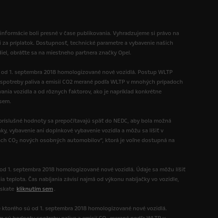
 informácie boli presné v čase publikovania. Vyhradzujeme si právo na
i za príplatok. Dostupnosť, technické parametre a vybavenie našich
diel, obráťte sa na miestneho partnera značky Opel.
ú od 1. septembra 2018 homologizované nové vozidlá. Postup WLTP
spotreby paliva a emisií CO2 merané podľa WLTP v mnohých prípadoch
nia vozidla a od rôznych faktorov, ako je napríklad konkrétne
 sem.
ríslušné hodnoty sa prepočítavajú späť do NEDC, aby bola možná
y, vybavenie ani doplnkové vybavenie vozidla a môžu sa líšiť v
ách CO
nových osobných automobilov“, ktorá je voľne dostupná na
2
 od 1. septembra 2018 homologizované nové vozidlá. Údaje sa môžu líšiť
ia teplota. Čas nabíjania závisí najmä od výkonu nabíjačky vo vozidle,
ískate
kliknutím sem
.
e ktorého sú od 1. septembra 2018 homologizované nové vozidlá.