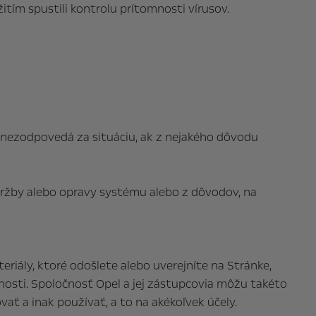
tím spustili kontrolu prítomnosti vírusov.
 nezodpovedá za situáciu, ak z nejakého dôvodu
ržby alebo opravy systému alebo z dôvodov, na
riály, ktoré odošlete alebo uverejníte na Stránke,
sti. Spoločnosť Opel a jej zástupcovia môžu takéto
vať a inak používať, a to na akékoľvek účely.