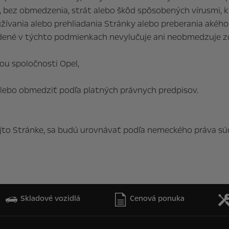
ez obmedzenia, strát alebo škôd spôsobených vírusmi, kt
žívania alebo prehliadania Stránky alebo preberania akého
dené v týchto podmienkach nevylučuje ani neobmedzuje z
ou spoločnosti Opel,
lebo obmedziť podľa platných právnych predpisov.
 tejto Stránke, sa budú urovnávať podľa nemeckého práva
Skladové vozidlá
Cenová ponuka