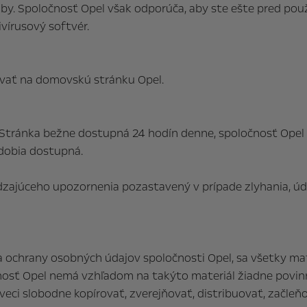
y. Spoločnosť Opel však odporúča, aby ste ešte pred použi
vírusový softvér.
vať na domovskú stránku Opel.
a Stránka bežne dostupná 24 hodín denne, spoločnosť Opel
dobia dostupná.
zajúceho upozornenia pozastavený v prípade zlyhania, úd
 ochrany osobných údajov spoločnosti Opel, sa všetky mate
sť Opel nemá vzhľadom na takýto materiál žiadne povinno
veci slobodne kopírovať, zverejňovať, distribuovať, začleňo