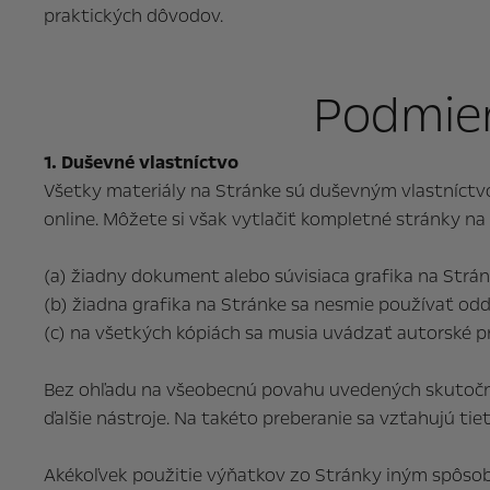
praktických dôvodov.
Podmien
1. Duševné vlastníctvo
Všetky materiály na Stránke sú duševným vlastníctv
online. Môžete si však vytlačiť kompletné stránky na 
(a) žiadny dokument alebo súvisiaca grafika na Str
(b) žiadna grafika na Stránke sa nesmie používať od
(c) na všetkých kópiách sa musia uvádzať autorské p
Bez ohľadu na všeobecnú povahu uvedených skutočnos
ďalšie nástroje. Na takéto preberanie sa vzťahujú ti
Akékoľvek použitie výňatkov zo Stránky iným spôsobo