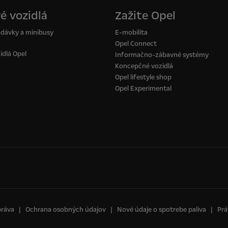
é vozidlá
Zažite Opel
odávky a minibusy
E-mobilita
Opel Connect
idlá Opel
Informačno-zábavné systémy
Koncepčné vozidlá
Opel lifestyle shop
Opel Experimental
práva
Ochrana osobných údajov
Nové údaje o spotrebe paliva
Prá