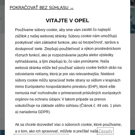
POKRAČOVAŤ BEZ SÚHLASU →
VITAJTE V OPEL
Používame súbory cookie, aby sme vám zaistili čo najlepší
zážitok z našej webovej stránky. Súbory cookie nám umožňujú
poskytovať vám základné funkcie, ako sú bezpečnosť, správa a
Zvolávacia kampaň
dostupnosť siete. Zlepšujú použiteľnosť a výkon prostredníctvom
rôznych funkcií, ako je rozpoznávanie jazyka alebo výsledky
vyhľadávania, a tým zlepšujú to, čo vám ponúkame. Naša
OVERENIE VOZIDLA
webová stránka môže tiež používať súbory cookie tretích strán na
Vzťahuje sa zvolávacia akcia na vaše vozidlo?
odosielanie reklamy, ktorá je pre vás relevantnejšia. Niektoré
súbory cookie môžu spracúvať tretie strany so sídlom v krajinách
mimo Európskeho hospodárskeho priestoru (EHP), ktoré ešte
nemusia mať rozhodnutie o primeranosti príslušných európskych
Viac informácií
orgánov na ochranu údajov. V takom prípade sa prenos
uskutočňuje na základe vášho súhlasu (Článok č. 49 ods. 1 písm.
a) nariadenia GDPR).
Ak sa chcete dozvedieť viac o súboroch cookie, ktoré používame,
Zásady
a o tom, ako ich spravovať, môžete si prečítať naše