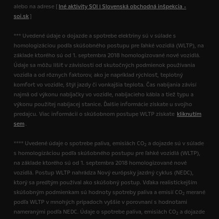
alebo na adrese [
Iné aktivity SOI | Slovenská obchodná inšpekcia -
soi.sk
]
*** Uvedené údaje o dojazde a spotrebe elektriny sú v súlade s
homologizáciou podľa skúšobného postupu pre ľahké vozidlá (WLTP), na
základe ktorého sú od 1. septembra 2018 homologizované nové vozidlá.
Údaje sa môžu líšiť v závislosti od skutočných podmienok používania
vozidla a od rôznych faktorov, ako je napríklad rýchlosť, teplotný
komfort vo vozidle, štýl jazdy či vonkajšia teplota. Čas nabíjania závisí
najmä od výkonu nabíjačky vo vozidle, nabíjacieho kábla a tiež typu a
výkonu použitej nabíjacej stanice. Ďalšie informácie získate u svojho
predajcu. Viac informácií o skúšobnom postupe WLTP získate
kliknutím
sem
.
**** Uvedené údaje o spotrebe paliva, emisiách CO
a dojazde sú v súlade
2
s homologizáciou podľa skúšobného postupu pre ľahké vozidlá (WLTP),
na základe ktorého sú od 1. septembra 2018 homologizované nové
vozidlá. Postup WLTP nahrádza Nový európsky jazdný cyklus (NEDC),
ktorý sa predtým používal ako skúšobný postup. Vďaka realistickejším
skúšobným podmienkam sú hodnoty spotreby paliva a emisií CO
merané
2
podľa WLTP v mnohých prípadoch vyššie v porovnaní s hodnotami
nameranými podľa NEDC. Údaje o spotrebe paliva, emisiách CO
a dojazde
2