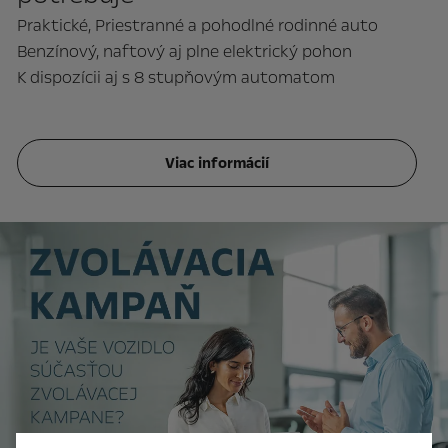
Praktické, Priestranné a pohodlné rodinné auto
Benzínový, naftový aj plne elektrický pohon
K dispozícii aj s 8 stupňovým automatom
Viac informácií