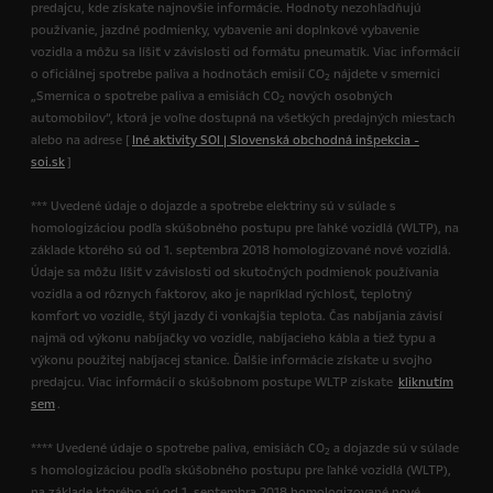
predajcu, kde získate najnovšie informácie. Hodnoty nezohľadňujú
používanie, jazdné podmienky, vybavenie ani doplnkové vybavenie
vozidla a môžu sa líšiť v závislosti od formátu pneumatík. Viac informácií
o oficiálnej spotrebe paliva a hodnotách emisií CO
nájdete v smernici
2
„Smernica o spotrebe paliva a emisiách CO
nových osobných
2
automobilov“, ktorá je voľne dostupná na všetkých predajných miestach
alebo na adrese [
Iné aktivity SOI | Slovenská obchodná inšpekcia -
soi.sk
]
*** Uvedené údaje o dojazde a spotrebe elektriny sú v súlade s
homologizáciou podľa skúšobného postupu pre ľahké vozidlá (WLTP), na
základe ktorého sú od 1. septembra 2018 homologizované nové vozidlá.
Údaje sa môžu líšiť v závislosti od skutočných podmienok používania
vozidla a od rôznych faktorov, ako je napríklad rýchlosť, teplotný
komfort vo vozidle, štýl jazdy či vonkajšia teplota. Čas nabíjania závisí
najmä od výkonu nabíjačky vo vozidle, nabíjacieho kábla a tiež typu a
výkonu použitej nabíjacej stanice. Ďalšie informácie získate u svojho
predajcu. Viac informácií o skúšobnom postupe WLTP získate
kliknutím
sem
.
**** Uvedené údaje o spotrebe paliva, emisiách CO
a dojazde sú v súlade
2
s homologizáciou podľa skúšobného postupu pre ľahké vozidlá (WLTP),
na základe ktorého sú od 1. septembra 2018 homologizované nové