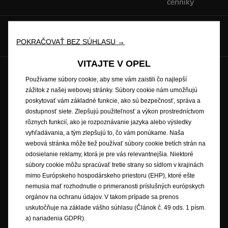
cenníky
Hovorte s nami na
POKRAČOVAŤ BEZ SÚHLASU →
VITAJTE V OPEL
Budúcnosť patrí všetkým © Opel 2026
Používame súbory cookie, aby sme vám zaistili čo najlepší
Ochranné známky a práva
Ochrana osobných údajov
zážitok z našej webovej stránky. Súbory cookie nám umožňujú
Nové údaje o spotrebe paliva
Právne oznámenie
poskytovať vám základné funkcie, ako sú bezpečnosť, správa a
Recyklovanie
Opel worldwide
Prehlásenie o zhode
dostupnosť siete. Zlepšujú použiteľnosť a výkon prostredníctvom
Nastavenia cookies
rôznych funkcií, ako je rozpoznávanie jazyka alebo výsledky
vyhľadávania, a tým zlepšujú to, čo vám ponúkame. Naša
webová stránka môže tiež používať súbory cookie tretích strán na
odosielanie reklamy, ktorá je pre vás relevantnejšia. Niektoré
Popisy a ilustrácie prvkov a funkcií môžu zobrazovať alebo sa vzťahovať
súbory cookie môžu spracúvať tretie strany so sídlom v krajinách
na voliteľné príslušenstvo, ktoré sa nedodáva v rámci štandardnej výbavy.
mimo Európskeho hospodárskeho priestoru (EHP), ktoré ešte
Uvedené informácie boli presné v čase publikovania. Vyhradzujeme si
nemusia mať rozhodnutie o primeranosti príslušných európskych
právo na zmeny v dizajne a vybavení. Uvedené farby sú iba približné a
orgánov na ochranu údajov. V takom prípade sa prenos
nemusia presne zodpovedať skutočným farbám. Ilustrované doplnkové
uskutočňuje na základe vášho súhlasu (Článok č. 49 ods. 1 písm.
vybavenie je k dispozícii za príplatok. Dostupnosť, technické parametre a
a) nariadenia GDPR).
vybavenie našich vozidiel sa môžu líšiť alebo môžu byť v ponuke len v