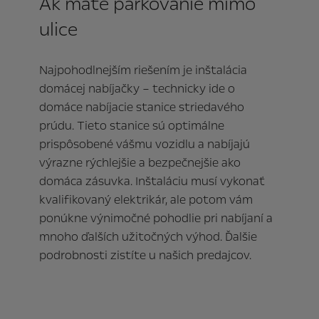
Ak máte parkovanie mimo
ulice
Najpohodlnejším riešením je inštalácia
domácej nabíjačky – technicky ide o
domáce nabíjacie stanice striedavého
prúdu. Tieto stanice sú optimálne
prispôsobené vášmu vozidlu a nabíjajú
výrazne rýchlejšie a bezpečnejšie ako
domáca zásuvka. Inštaláciu musí vykonať
kvalifikovaný elektrikár, ale potom vám
ponúkne výnimočné pohodlie pri nabíjaní a
mnoho ďalších užitočných výhod. Ďalšie
podrobnosti zistíte u našich predajcov.