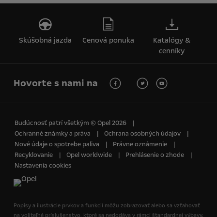
Skúšobná jazda
Cenová ponuka
Katalógy &
cenníky
Hovorte s nami na
Budúcnosť patrí všetkým © Opel 2026
Ochranné známky a práva
Ochrana osobných údajov
Nové údaje o spotrebe paliva
Právne oznámenie
Recyklovanie
Opel worldwide
Prehlásenie o zhode
Nastavenia cookies
Popisy a ilustrácie prvkov a funkcií môžu zobrazovať alebo sa vzťahovať
na voliteľné príslušenstvo, ktoré sa nedodáva v rámci štandardnej výbavy.