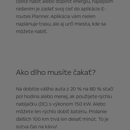
ceste nabiť alebo doplniť energiu, najlepším
riešením je zadať svoj cieľ do aplikácie E-
routes Planner. Aplikácia vám nielen
naplánuje trasu, ale aj určí miesta, kde sa
môžete nabiť.
Ako dlho musíte čakať?
Na dobitie vášho auta z 20 % na 80 % stačí
pol hodina alebo menej, ak použijete rýchlu
nabíjačku (DC) s výkonom 150 kW. Alebo
môžete len rýchlo dobiť batériu. Pridanie
ďalších 100 km trvá len desať minút. To je
sotva čas na kávu!