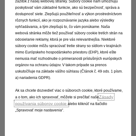
zážitok z našej webovej stránky. Súbory cookie nám umožňujú
vytiahla som svoj kábel typu 2 a všetci
poskytovať vám základné funkcie, ako sú bezpečnosť, správa a
ostatní vodiči elektrických áut videli, že
dostupnosť siete. Zlepšujú použiteľnosť a výkon prostredníctvom
rôznych funkcií, ako je rozpoznávanie jazyka alebo výsledky
som v tom nováčka! Neuvedomila som si,
vyhľadávania, a tým zlepšujú to, čo vám ponúkame. Naša
že tieto nabíjačky majú svoje vlastné
webová stránka môže tiež používať súbory cookie tretích strán na
odosielanie reklamy, ktorá je pre vás relevantnejšia. Niektoré
káble, ktoré sa zapájajú do auta."
súbory cookie môžu spracúvať tretie strany so sídlom v krajinách
Joanna, 45
mimo Európskeho hospodárskeho priestoru (EHP), ktoré ešte
nemusia mať rozhodnutie o primeranosti príslušných európskych
orgánov na ochranu údajov. V takom prípade sa prenos
uskutočňuje na základe vášho súhlasu (Článok č. 49 ods. 1 písm.
a) nariadenia GDPR).
Ako maximalizovať dojazd vášho
Ak sa chcete dozvedieť viac o súboroch cookie, ktoré používame,
Zásady
a o tom, ako ich spravovať, môžete si prečítať naše
elektrického vozidla
používania súborov cookie
alebo kliknúť na tlačidlo
„Spravovať moje nastavenia“.
1