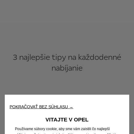
3 najlepšie tipy na každodenné
nabíjanie
POKRAČOVAŤ BEZ SÚHLASU →
„Keď som po prvýkrát použila
VITAJTE V OPEL
rýchlonabíjačku na čerpacej stanici,
Používame súbory cookie, aby sme vám zaistili čo najlepší