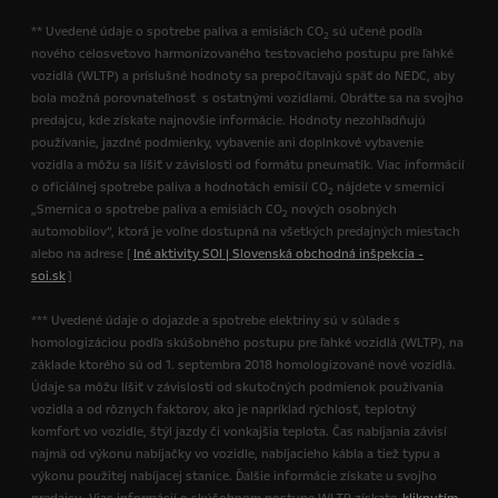
** Uvedené údaje o spotrebe paliva a emisiách CO
sú učené podľa
2
nového celosvetovo harmonizovaného testovacieho postupu pre ľahké
vozidlá (WLTP) a príslušné hodnoty sa prepočítavajú späť do NEDC, aby
bola možná porovnateľnosť s ostatnými vozidlami. Obráťte sa na svojho
predajcu, kde získate najnovšie informácie. Hodnoty nezohľadňujú
používanie, jazdné podmienky, vybavenie ani doplnkové vybavenie
vozidla a môžu sa líšiť v závislosti od formátu pneumatík. Viac informácií
o oficiálnej spotrebe paliva a hodnotách emisií CO
nájdete v smernici
2
„Smernica o spotrebe paliva a emisiách CO
nových osobných
2
automobilov“, ktorá je voľne dostupná na všetkých predajných miestach
alebo na adrese [
Iné aktivity SOI | Slovenská obchodná inšpekcia -
soi.sk
]
*** Uvedené údaje o dojazde a spotrebe elektriny sú v súlade s
homologizáciou podľa skúšobného postupu pre ľahké vozidlá (WLTP), na
základe ktorého sú od 1. septembra 2018 homologizované nové vozidlá.
Údaje sa môžu líšiť v závislosti od skutočných podmienok používania
vozidla a od rôznych faktorov, ako je napríklad rýchlosť, teplotný
komfort vo vozidle, štýl jazdy či vonkajšia teplota. Čas nabíjania závisí
najmä od výkonu nabíjačky vo vozidle, nabíjacieho kábla a tiež typu a
výkonu použitej nabíjacej stanice. Ďalšie informácie získate u svojho