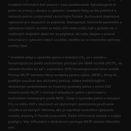
Uvedené informácie boli presné v čase publikovania. Vyhradzujeme si
právo na zmeny v dizajne a vybavení. Uvedené farby sú iba približné a
nemusia presne zodpovedať skutočným farbám. Ilustrované doplnkové
vybavenie je k dispozícii za príplatok. Dostupnosť, technické parametre a
vybavenie našich vozidiel sa môžu líšiť alebo môžu byť v ponuke len v
niektorých krajinách alebo len za príplatok. Ak máte záujem o presné
informácie o vybavení našich vozidiel, obráťte sa na miestneho partnera
značky Opel.
* Uvedené údaje o spotrebe paliva a emisiách CO
sú v súlade s
2
homologizáciou podľa skúšobného postupu pre ľahké vozidlá (WLTP), na
základe ktorého sú od 1. septembra 2018 homologizované nové vozidlá.
Postup WLTP nahrádza Nový európsky jazdný cyklus (NEDC), ktorý sa
predtým používal ako skúšobný postup. Vďaka realistickejším
skúšobným podmienkam sú hodnoty spotreby paliva a emisií CO2
merané podľa WLTP v mnohých prípadoch vyššie v porovnaní s
hodnotami nameranými podľa NEDC. Údaje o spotrebe paliva a emisiách
CO
sa môžu líšiť v závislosti od skutočných podmienok používania
2
vozidla a od rôznych faktorov, ako je napríklad konkrétne vybavenie
vozidla, doplnky či formát pneumatík. Ďalšie informácie získate u svojho
predajcu. Viac informácií o skúšobnom postupe WLTP získate kliknutím
sem.