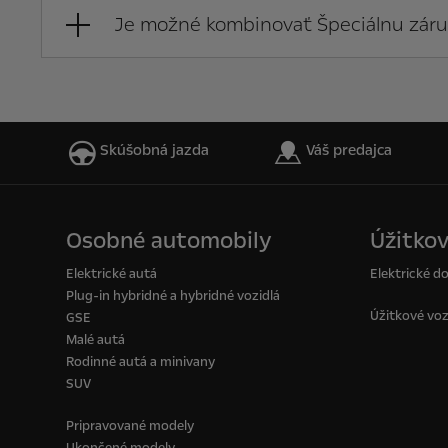
Je možné kombinovať Špeciálnu záru
Skúšobná jazda
Váš predajca
Osobné automobily
Úžitkov
Elektrické autá
Elektrické d
Plug-in hybridné a hybridné vozidlá
Úžitkové voz
GSE
Malé autá
Rodinné autá a minivany
SUV
Pripravované modely
Ukončené modely