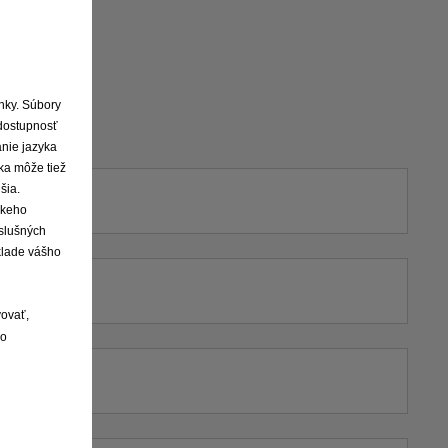
ky
ánky. Súbory
dostupnosť
anie jazyka
ka môže tiež
šia.
skeho
íslušných
klade vášho
vovať,
lo