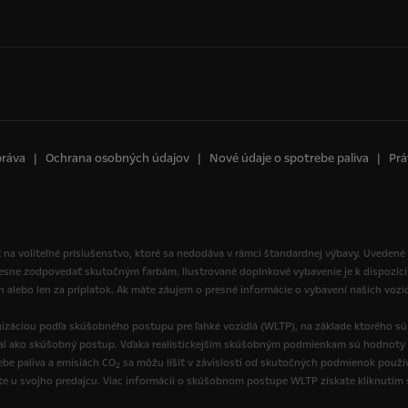
práva
Ochrana osobných údajov
Nové údaje o spotrebe paliva
Prá
 na voliteľné príslušenstvo, ktoré sa nedodáva v rámci štandardnej výbavy. Uvedené
resne zodpovedať skutočným farbám. Ilustrované doplnkové vybavenie je k dispozíci
ch alebo len za príplatok. Ak máte záujem o presné informácie o vybavení našich vozi
izáciou podľa skúšobného postupu pre ľahké vozidlá (WLTP), na základe ktorého s
val ako skúšobný postup. Vďaka realistickejším skúšobným podmienkam sú hodnoty 
be paliva a emisiách CO
sa môžu líšiť v závislosti od skutočných podmienok používa
2
ate u svojho predajcu. Viac informácií o skúšobnom postupe WLTP získate kliknutím