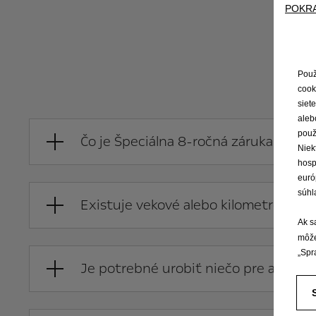
POKR
Č
Použ
cook
siet
aleb
použ
Čo je Špeciálna 8-ročná záruka Opel?
Niek
hosp
euró
súhl
Existuje vekové alebo kilometrové o
Ak s
môže
„Spr
Je potrebné urobiť niečo pre aktivác