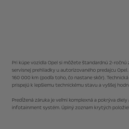
Pri kúpe vozidla Opel si môžete štandardnú 2-ročnú 
servisnej prehliadky u autorizovaného predajcu Opel.
160 000 km (podľa toho, čo nastane skôr). Technická 
prispejú k lepšiemu technickému stavu a vyššej hodn
Predĺžená záruka je veľmi komplexná a pokrýva diely 
infotainment systém. Úplný zoznam krytých položie