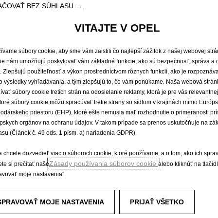
AČOVAŤ BEZ SÚHLASU →
VITAJTE V OPEL
asto kladené otáz
ívame súbory cookie, aby sme vám zaistili čo najlepší zážitok z našej webovej str
ie nám umožňujú poskytovať vám základné funkcie, ako sú bezpečnosť, správa a 
e. Zlepšujú použiteľnosť a výkon prostredníctvom rôznych funkcií, ako je rozpoznáv
o výsledky vyhľadávania, a tým zlepšujú to, čo vám ponúkame. Naša webová strán
ívať súbory cookie tretích strán na odosielanie reklamy, ktorá je pre vás relevantnej
toré súbory cookie môžu spracúvať tretie strany so sídlom v krajinách mimo Európ
odárskeho priestoru (EHP), ktoré ešte nemusia mať rozhodnutie o primeranosti pr
pskych orgánov na ochranu údajov. V takom prípade sa prenos uskutočňuje na zá
asu (Článok č. 49 ods. 1 písm. a) nariadenia GDPR).
bmedzenie pre Špeciálnu záruku Opel až 8 rokov?
a chcete dozvedieť viac o súboroch cookie, ktoré používame, a o tom, ako ich spra
Zásady používania súborov cookie
te si prečítať naše
alebo kliknúť na tlačid
avovať moje nastavenia“.
iu Špeciálnej záruky Opel?
SPRAVOVAŤ MOJE NASTAVENIA
PRIJAŤ VŠETKO