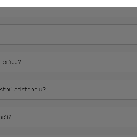
?
j prácu?
estnú asistenciu?
ničí?