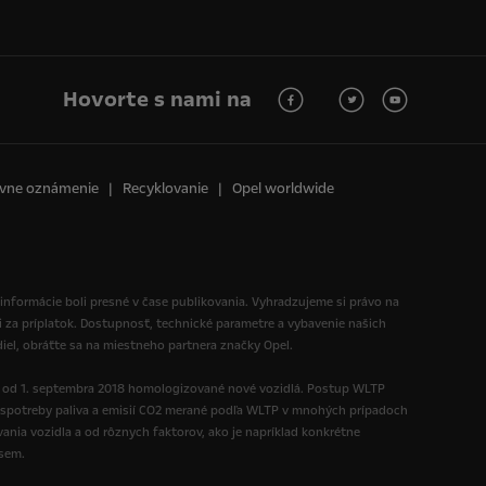
Hovorte s nami na
vne oznámenie
Recyklovanie
Opel worldwide
 informácie boli presné v čase publikovania. Vyhradzujeme si právo na
i za príplatok. Dostupnosť, technické parametre a vybavenie našich
diel, obráťte sa na miestneho partnera značky Opel.
ú od 1. septembra 2018 homologizované nové vozidlá. Postup WLTP
spotreby paliva a emisií CO2 merané podľa WLTP v mnohých prípadoch
nia vozidla a od rôznych faktorov, ako je napríklad konkrétne
 sem.