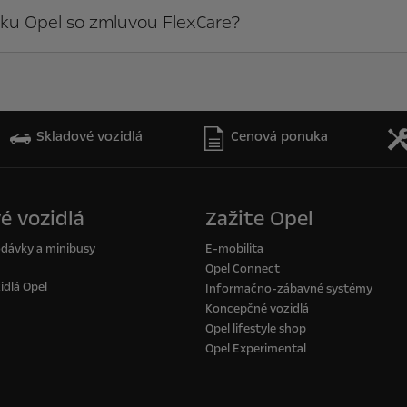
ku Opel so zmluvou FlexCare?
Skladové vozidlá
Cenová ponuka
é vozidlá
Zažite Opel
odávky a minibusy
E-mobilita
Opel Connect
idlá Opel
Informačno-zábavné systémy
Koncepčné vozidlá
Opel lifestyle shop
Opel Experimental