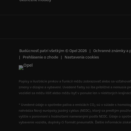
Budúcnosť patrí všetkým © Opel 2026
Ochranné známky a 
Prehlásenie o zhode
Nastavenia cookies
Popisy a ilustrácie prvkov a funkcií môžu zobrazovať alebo sa vzťahovať
zmeny v dizajne a vybavení. Uvedené farby sú iba približné a nemusia p
vozidiel sa môžu líšiť alebo môžu byť v ponuke len v niektorých krajiná
* Uvedené údaje o spotrebe paliva a emisiách CO
sú v súlade s homolog
2
nahrádza Nový európsky jazdný cyklus (NEDC), ktorý sa predtým použí
vyššie v porovnaní s hodnotami nameranými podľa NEDC. Údaje o spotre
vybavenie vozidla, doplnky či formát pneumatík. Ďalšie informácie získ