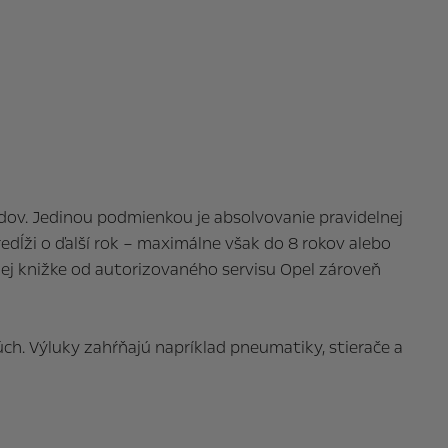
dov. Jedinou podmienkou je absolvovanie pravidelnej
edĺži o ďalší rok – maximálne však do 8 rokov alebo
nej knižke od autorizovaného servisu Opel zároveň
ch. Výluky zahŕňajú napríklad pneumatiky, stierače a