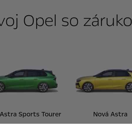
voj Opel so záruk
Astra Sports Tourer
Nová Astra