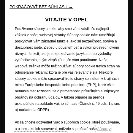
POKRAČOVAŤ BEZ SÚHLASU →
Budúcnosť patrí všetkým © Opel 2026
Ochranné známky a práva
Ochrana osobných údajov
VITAJTE V OPEL
Nové údaje o spotrebe paliva
Právne oznámenie
Používame súbory cookie, aby sme vám zaistili čo najlepší
Recyklovanie
Opel worldwide
Prehlásenie o zhode
zážitok z našej webovej stránky. Súbory cookie nám umožňujú
Nastavenia cookies
poskytovať vám základné funkcie, ako sú bezpečnosť, správa a
dostupnosť siete. Zlepšujú použiteľnosť a výkon prostredníctvom
rôznych funkcií, ako je rozpoznávanie jazyka alebo výsledky
vyhľadávania, a tým zlepšujú to, čo vám ponúkame. Naša
Popisy a ilustrácie prvkov a funkcií môžu zobrazovať alebo sa vzťahovať
webová stránka môže tiež používať súbory cookie tretích strán na
na voliteľné príslušenstvo, ktoré sa nedodáva v rámci štandardnej výbavy.
odosielanie reklamy, ktorá je pre vás relevantnejšia. Niektoré
Uvedené informácie boli presné v čase publikovania. Vyhradzujeme si
súbory cookie môžu spracúvať tretie strany so sídlom v krajinách
právo na zmeny v dizajne a vybavení. Uvedené farby sú iba približné a
nemusia presne zodpovedať skutočným farbám. Ilustrované doplnkové
mimo Európskeho hospodárskeho priestoru (EHP), ktoré ešte
vybavenie je k dispozícii za príplatok. Dostupnosť, technické parametre a
nemusia mať rozhodnutie o primeranosti príslušných európskych
vybavenie našich vozidiel sa môžu líšiť alebo môžu byť v ponuke len v
orgánov na ochranu údajov. V takom prípade sa prenos
niektorých krajinách alebo len za príplatok. Ak máte záujem o presné
uskutočňuje na základe vášho súhlasu (Článok č. 49 ods. 1 písm.
informácie o vybavení našich vozidiel, obráťte sa na miestneho partnera
a) nariadenia GDPR).
značky Opel.
Ak sa chcete dozvedieť viac o súboroch cookie, ktoré používame,
* Uvedené údaje o spotrebe paliva a emisiách CO
sú v súlade s
2
Zásady
a o tom, ako ich spravovať, môžete si prečítať naše
homologizáciou podľa skúšobného postupu pre ľahké vozidlá (WLTP), na