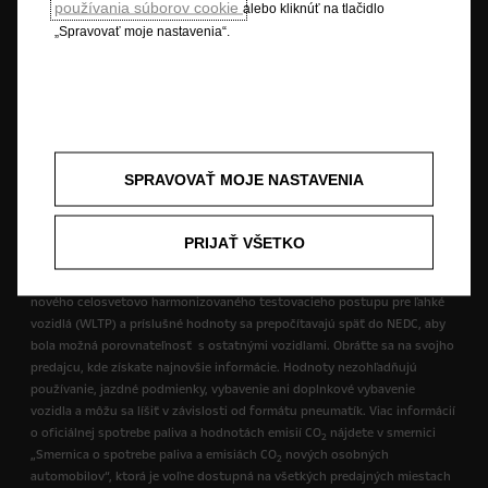
používania súborov cookie
alebo kliknúť na tlačidlo
základe ktorého sú od 1. septembra 2018 homologizované nové vozidlá.
„Spravovať moje nastavenia“.
Postup WLTP nahrádza Nový európsky jazdný cyklus (NEDC), ktorý sa
predtým používal ako skúšobný postup. Vďaka realistickejším
skúšobným podmienkam sú hodnoty spotreby paliva a emisií CO2
merané podľa WLTP v mnohých prípadoch vyššie v porovnaní s
hodnotami nameranými podľa NEDC. Údaje o spotrebe paliva a emisiách
CO
sa môžu líšiť v závislosti od skutočných podmienok používania
2
vozidla a od rôznych faktorov, ako je napríklad konkrétne vybavenie
SPRAVOVAŤ MOJE NASTAVENIA
vozidla, doplnky či formát pneumatík. Ďalšie informácie získate u svojho
predajcu. Viac informácií o skúšobnom postupe WLTP získate kliknutím
sem.
PRIJAŤ VŠETKO
** Uvedené údaje o spotrebe paliva a emisiách CO
sú učené podľa
2
nového celosvetovo harmonizovaného testovacieho postupu pre ľahké
vozidlá (WLTP) a príslušné hodnoty sa prepočítavajú späť do NEDC, aby
bola možná porovnateľnosť s ostatnými vozidlami. Obráťte sa na svojho
predajcu, kde získate najnovšie informácie. Hodnoty nezohľadňujú
používanie, jazdné podmienky, vybavenie ani doplnkové vybavenie
vozidla a môžu sa líšiť v závislosti od formátu pneumatík. Viac informácií
o oficiálnej spotrebe paliva a hodnotách emisií CO
nájdete v smernici
2
„Smernica o spotrebe paliva a emisiách CO
nových osobných
2
automobilov“, ktorá je voľne dostupná na všetkých predajných miestach