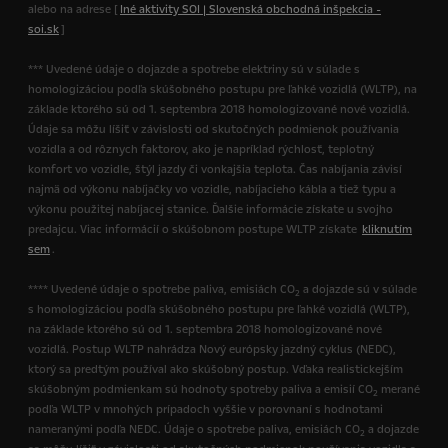
alebo na adrese [
Iné aktivity SOI | Slovenská obchodná inšpekcia -
soi.sk
]
*** Uvedené údaje o dojazde a spotrebe elektriny sú v súlade s
homologizáciou podľa skúšobného postupu pre ľahké vozidlá (WLTP), na
základe ktorého sú od 1. septembra 2018 homologizované nové vozidlá.
Údaje sa môžu líšiť v závislosti od skutočných podmienok používania
vozidla a od rôznych faktorov, ako je napríklad rýchlosť, teplotný
komfort vo vozidle, štýl jazdy či vonkajšia teplota. Čas nabíjania závisí
najmä od výkonu nabíjačky vo vozidle, nabíjacieho kábla a tiež typu a
výkonu použitej nabíjacej stanice. Ďalšie informácie získate u svojho
predajcu. Viac informácií o skúšobnom postupe WLTP získate
kliknutím
sem
.
**** Uvedené údaje o spotrebe paliva, emisiách CO
a dojazde sú v súlade
2
s homologizáciou podľa skúšobného postupu pre ľahké vozidlá (WLTP),
na základe ktorého sú od 1. septembra 2018 homologizované nové
vozidlá. Postup WLTP nahrádza Nový európsky jazdný cyklus (NEDC),
ktorý sa predtým používal ako skúšobný postup. Vďaka realistickejším
skúšobným podmienkam sú hodnoty spotreby paliva a emisií CO
merané
2
podľa WLTP v mnohých prípadoch vyššie v porovnaní s hodnotami
nameranými podľa NEDC. Údaje o spotrebe paliva, emisiách CO
a dojazde
2