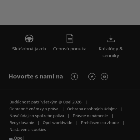
Skúšobná jazda
Cenová ponuka
Katalógy &
cenníky
Hovorte s nami na
Budúcnosť patrí všetkým © Opel 2026
Ochranné známky a práva
Ochrana osobných údajov
Nové údaje o spotrebe paliva
Právne oznámenie
Recyklovanie
Opel worldwide
Prehlásenie o zhode
Nastavenia cookies