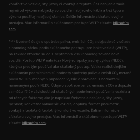
komfort vo vozidle, štýl jazdy či vonkajšia teplota. Čas nabíjania závisí
najmä od výkonu nabíjačky vo vozidle, nabíjacieho kábla a tiež typu a
výkonu použitej nabíjacej stanice. Ďalšie informácie získate u svojho
predajcu. Viac informácií o skúšobnom postupe WLTP získate
kliknutím
sem
.
**** Uvedené údaje o spotrebe paliva, emisiách CO
a dojazde sú v súlade
2
s homologizáciou podľa skúšobného postupu pre ľahké vozidlá (WLTP),
na základe ktorého sú od 1. septembra 2018 homologizované nové
vozidlá. Postup WLTP nahrádza Nový európsky jazdný cyklus (NEDC),
ktorý sa predtým používal ako skúšobný postup. Vďaka realistickejším
skúšobným podmienkam sú hodnoty spotreby paliva a emisií CO
merané
2
podľa WLTP v mnohých prípadoch vyššie v porovnaní s hodnotami
nameranými podľa NEDC. Údaje o spotrebe paliva, emisiách CO
a dojazde
2
sa môžu líšiť v závislosti od skutočných podmienok používania vozidla a
od rôznych faktorov, ako je napríklad frekvencia nabíjania, štýl jazdy,
rýchlosť, konkrétne vybavenie vozidla, doplnky, formát pneumatík,
vonkajšia teplota či teplotný komfort vo vozidle. Ďalšie informácie
získate u svojho predajcu. Viac informácií o skúšobnom postupe WLTP
získate
kliknutím sem
.