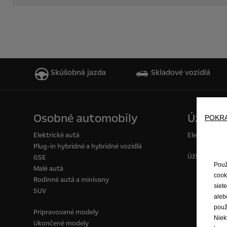
Skúšobná jazda
Skladové vozidlá
Osobné automobily
Úžitkov
POKR
Elektrické autá
Elektrické d
Plug-in hybridné a hybridné vozidlá
Úžitkové voz
GSE
Použ
Malé autá
cook
Rodinné autá a minivany
siet
SUV
aleb
použ
Pripravované modely
Niek
Ukončené modely