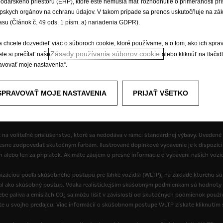
odárskeho priestoru (EHP), ktoré ešte nemusia mať rozhodnutie o primeranosti pr
pskych orgánov na ochranu údajov. V takom prípade sa prenos uskutočňuje na zá
asu (Článok č. 49 ods. 1 písm. a) nariadenia GDPR).
a chcete dozvedieť viac o súboroch cookie, ktoré používame, a o tom, ako ich spra
Zásady používania súborov cookie
te si prečítať naše
alebo kliknúť na tlačid
avovať moje nastavenia“.
práva
Ochrana osobných údajov
Nové údaje o spotrebe paliva
Prá
SPRAVOVAŤ MOJE NASTAVENIA
PRIJAŤ VŠETKO
 na voliteľné príslušenstvo, ktoré sa nedodáva v rámci štandardnej výbavy. Uvedené
resne zodpovedať skutočným farbám. Ilustrované doplnkové vybavenie je k dispozíci
ch alebo len za príplatok. Ak máte záujem o presné informácie o vybavení našich vozi
izáciou podľa skúšobného postupu pre ľahké vozidlá (WLTP), na základe ktorého s
val ako skúšobný postup. Vďaka realistickejším skúšobným podmienkam sú hodnoty 
be paliva a emisiách CO
sa môžu líšiť v závislosti od skutočných podmienok používa
2
ate u svojho predajcu. Viac informácií o skúšobnom postupe WLTP získate kliknutím