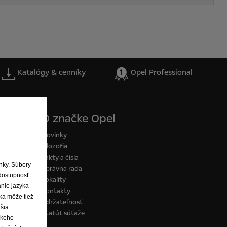
Katalógy & cenníky
Opel Professional
O značke Opel
Novinky
Filozofia
Fakty a čísla
ánky. Súbory
Správna rada
dostupnosť
Lokality
anie jazyka
Kontakty
ka môže tiež
Udržateľnosť
šia.
Štatút súťaže
skeho