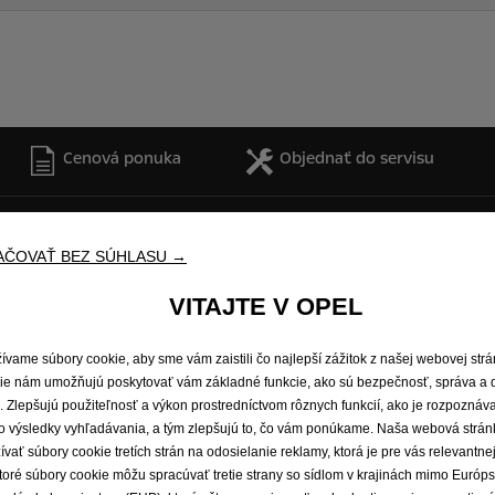
Cenová ponuka
Objednať do servisu
é vozidlá
Zažite Opel
AČOVAŤ BEZ SÚHLASU →
odávky a minibusy
E-mobilita
VITAJTE V OPEL
Opel Connect
idlá Opel
Informačno-zábavné systémy
ívame súbory cookie, aby sme vám zaistili čo najlepší zážitok z našej webovej str
Koncepčné vozidlá
ie nám umožňujú poskytovať vám základné funkcie, ako sú bezpečnosť, správa a 
Opel lifestyle shop
e. Zlepšujú použiteľnosť a výkon prostredníctvom rôznych funkcií, ako je rozpoznáv
Opel Experimental
o výsledky vyhľadávania, a tým zlepšujú to, čo vám ponúkame. Naša webová strán
ívať súbory cookie tretích strán na odosielanie reklamy, ktorá je pre vás relevantnej
toré súbory cookie môžu spracúvať tretie strany so sídlom v krajinách mimo Európ