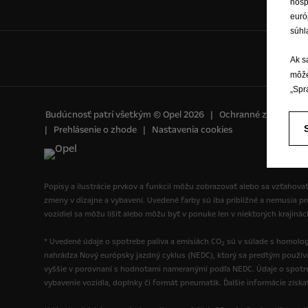
hosp
euró
súhl
Ak s
môže
„Spr
Budúcnosť patrí všetkým © Opel 2026
Ochranné známky a 
Prehlásenie o zhode
Nastavenia cookies
Popisy a ilustrácie prvkov a funkcií môžu zobrazovať alebo sa vzťahovať
zmeny v dizajne a vybavení. Uvedené farby sú iba približné a nemusia p
vozidiel sa môžu líšiť alebo môžu byť v ponuke len v niektorých krajiná
* Uvedené údaje o spotrebe paliva a emisiách CO
sú v súlade s homolog
2
nahrádza Nový európsky jazdný cyklus (NEDC), ktorý sa predtým použí
vyššie v porovnaní s hodnotami nameranými podľa NEDC. Údaje o spotre
vybavenie vozidla, doplnky či formát pneumatík. Ďalšie informácie získ