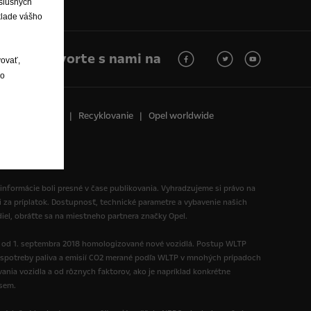
íslušných
klade vášho
Hovorte s nami na
vovať,
lo
vne oznámenie
Recyklovanie
Opel worldwide
 informácie boli presné v čase publikovania. Vyhradzujeme si právo na
i za príplatok. Dostupnosť, technické parametre a vybavenie našich
diel, obráťte sa na miestneho partnera značky Opel.
ú od 1. septembra 2018 homologizované nové vozidlá. Postup WLTP
spotreby paliva a emisií CO2 merané podľa WLTP v mnohých prípadoch
nia vozidla a od rôznych faktorov, ako je napríklad konkrétne
 sem.