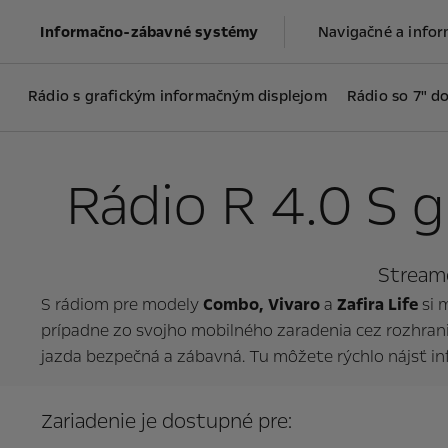
Informačno-zábavné systémy
Navigačné a info
Rádio s grafickým informačným displejom
Rádio so 7" 
Rádio R 4.0 S 
Streamo
S rádiom pre modely
Combo, Vivaro
a
Zafira Life
si 
prípadne zo svojho mobilného zaradenia cez rozhran
jazda bezpečná a zábavná. Tu môžete rýchlo nájsť 
Zariadenie je dostupné pre: