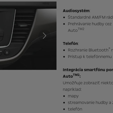
Audiosystém
:
Štandardné AM/FM rádio
Prehrávanie hudby cez
TM2
Auto
Telefón
:
Ďalej
®
Rozhranie Bluetooth
n
Prístup k telefónnem
Integrácia smartfónu po
TM2
Auto
:
[image shows modelyear 20.5]
Umožňuje zobraziť niektoré
Grandland X
napríklad:
mapy
streamovanie hudby a
Používateľské príručk
telefón