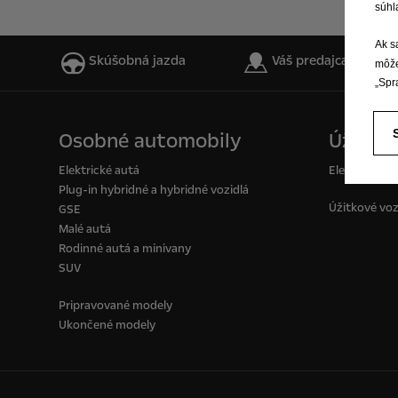
súhl
Ak s
Skúšobná jazda
Váš predajca
môže
„Spr
Osobné automobily
Úžitkov
Elektrické autá
Elektrické d
Plug-in hybridné a hybridné vozidlá
Úžitkové voz
GSE
Malé autá
Rodinné autá a minivany
SUV
Pripravované modely
Ukončené modely