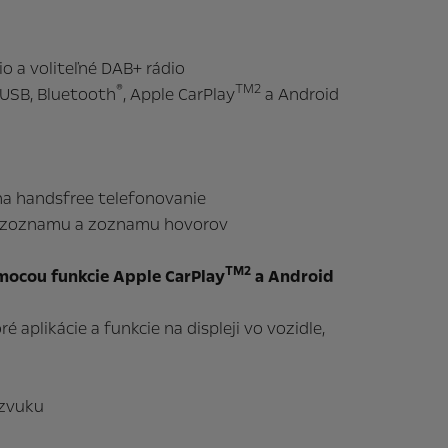
 a voliteľné DAB+ rádio
®
TM2
 USB, Bluetooth
, Apple CarPlay
a Android
a handsfree telefonovanie
u zoznamu a zoznamu hovorov
TM2
mocou funkcie Apple CarPlay
a Android
[zob
 aplikácie a funkcie na displeji vo vozidle,
C
 zvuku
y Opel [PDF - 2,7 MB]