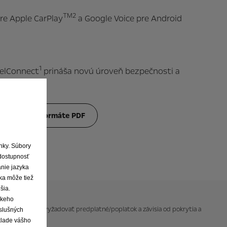
TM2
pre Apple CarPlay
a Google Voice pre Android
1
pelConnect
prináša novú úroveň bezpečnosti a
dykoľvek.
 príručku vo formáte PDF
ánky. Súbory
dostupnosť
anie jazyka
ka môže tiež
šia.
skeho
šie služby môžu vyžadovať predplatné/poplatok a závisia od pokrytia a
íslušných
klade vášho