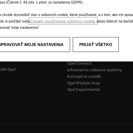
asu (Článok č. 49 ods. 1 písm. a) nariadenia GDPR).
a chcete dozvedieť viac o súboroch cookie, ktoré používame, a o tom, ako ich spra
Skladové vozidlá
Cenová ponuka
Zásady používania súborov cookie
te si prečítať naše
alebo kliknúť na tlačid
avovať moje nastavenia“.
SPRAVOVAŤ MOJE NASTAVENIA
PRIJAŤ VŠETKO
é vozidlá
Zažite Opel
odávky a minibusy
E-mobilita
Opel Connect
idlá Opel
Informačno-zábavné systémy
Koncepčné vozidlá
Opel lifestyle shop
Opel Experimental