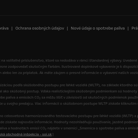
práva
Ochrana osobných údajov
Nové údaje o spotrebe paliva
Prá
 na voliteľné príslušenstvo, ktoré sa nedodáva v rámci štandardnej výbavy. Uvedené
resne zodpovedať skutočným farbám. Ilustrované doplnkové vybavenie je k dispozíci
ch alebo len za príplatok. Ak máte záujem o presné informácie o vybavení našich vozi
izáciou podľa skúšobného postupu pre ľahké vozidlá (WLTP), na základe ktorého s
val ako skúšobný postup. Vďaka realistickejším skúšobným podmienkam sú hodnoty 
be paliva a emisiách CO
sa môžu líšiť v závislosti od skutočných podmienok používa
2
ate u svojho predajcu. Viac informácií o skúšobnom postupe WLTP získate kliknutím
o celosvetovo harmonizovaného testovacieho postupu pre ľahké vozidlá (WLTP) a p
de získate najnovšie informácie. Hodnoty nezohľadňujú používanie, jazdné podmienk
paliva a hodnotách emisií CO
nájdete v smernici „Smernica o spotrebe paliva a emisi
2
nská obchodná inšpekcia - soi.sk
]