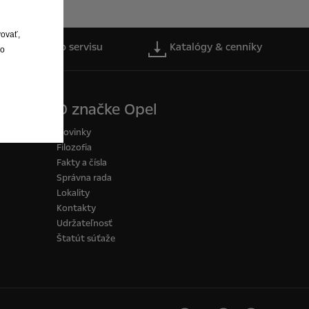
vovať,
Objednať do servisu
Katalógy & cenníky
lo
O značke Opel
Novinky
Filozofia
Fakty a čísla
Správna rada
Lokality
Kontakty
Udržateľnosť
Štatút súťaže