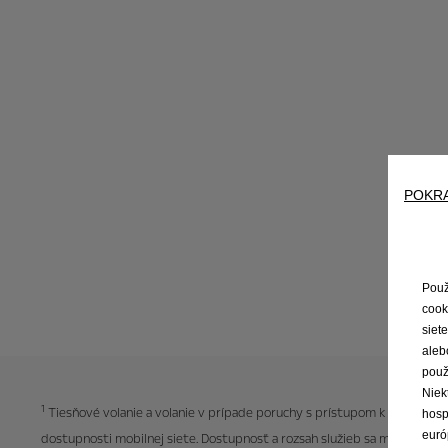
POKR
Použ
cook
siet
aleb
použ
Niek
1
Tiesňové volanie a volanie v prípade poruchy s prístupom k cestnej asi
hosp
euró
dostupnosti mobilnej siete. Dostupnosť a rozsah služieb sa môžu v jednotl