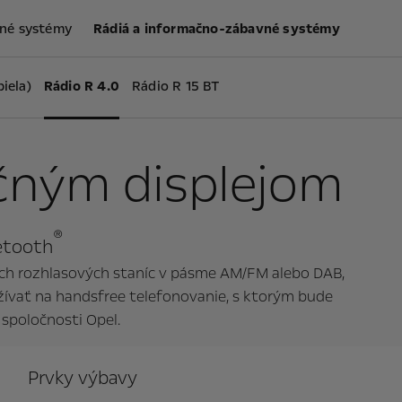
vné systémy
Rádiá a informačno-zábavné systémy
iela)
Rádio R 4.0
Rádio R 15 BT
ačným displejom
®
etooth
ch rozhlasových staníc v pásme AM/FM alebo DAB,
žívať na handsfree telefonovanie, s ktorým bude
 spoločnosti Opel.
Prvky výbavy