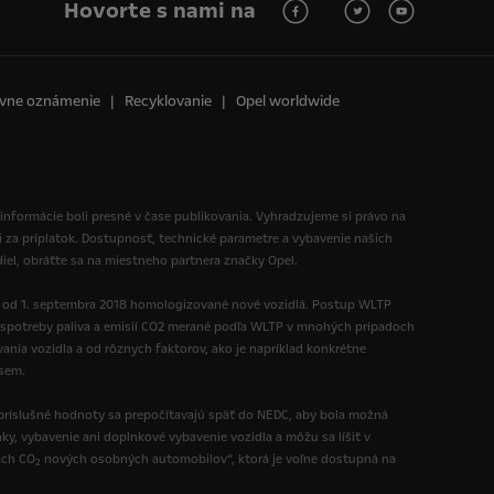
Hovorte s nami na
vne oznámenie
Recyklovanie
Opel worldwide
 informácie boli presné v čase publikovania. Vyhradzujeme si právo na
i za príplatok. Dostupnosť, technické parametre a vybavenie našich
diel, obráťte sa na miestneho partnera značky Opel.
ú od 1. septembra 2018 homologizované nové vozidlá. Postup WLTP
spotreby paliva a emisií CO2 merané podľa WLTP v mnohých prípadoch
nia vozidla a od rôznych faktorov, ako je napríklad konkrétne
 sem.
ríslušné hodnoty sa prepočítavajú späť do NEDC, aby bola možná
y, vybavenie ani doplnkové vybavenie vozidla a môžu sa líšiť v
ách CO
nových osobných automobilov“, ktorá je voľne dostupná na
2