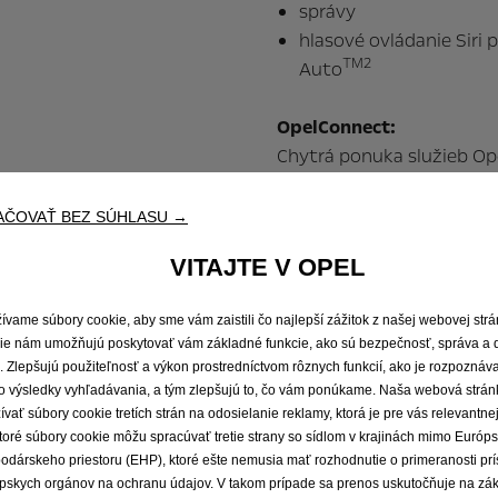
správy
hlasové ovládanie Siri 
TM2
Auto
OpelConnect:
Chytrá ponuka služieb O
podpory – kdekoľvek a ke
AČOVAŤ BEZ SÚHLASU →
Stiahnite si stručnú
VITAJTE V OPEL
ívame súbory cookie, aby sme vám zaistili čo najlepší zážitok z našej webovej str
Objavte OpelConnect
ie nám umožňujú poskytovať vám základné funkcie, ako sú bezpečnosť, správa a 
e. Zlepšujú použiteľnosť a výkon prostredníctvom rôznych funkcií, ako je rozpoznáv
o výsledky vyhľadávania, a tým zlepšujú to, čo vám ponúkame. Naša webová strán
ívať súbory cookie tretích strán na odosielanie reklamy, ktorá je pre vás relevantnej
toré súbory cookie môžu spracúvať tretie strany so sídlom v krajinách mimo Európ
stenčnej službe je vo vybraných modelových radoch k dispozícii na prianie. Ďal
odárskeho priestoru (EHP), ktoré ešte nemusia mať rozhodnutie o primeranosti pr
pskych orgánov na ochranu údajov. V takom prípade sa prenos uskutočňuje na zá
ivých krajinách a vozidlách líšiť. Voliteľná ponuka.