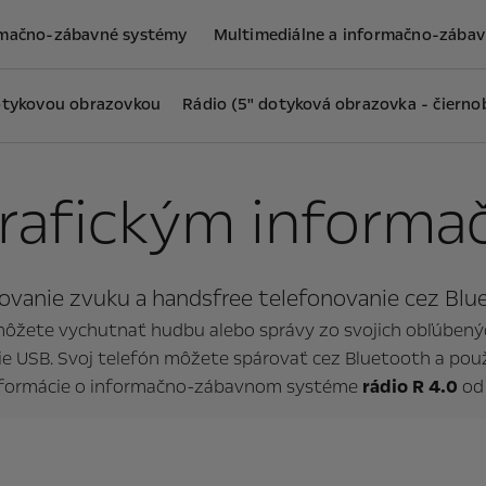
rmačno-zábavné systémy
Multimediálne a informačno-zába
dotykovou obrazovkou
Rádio (5" dotyková obrazovka - čiernob
grafickým inform
vanie zvuku a handsfree telefonovanie cez Blu
môžete vychutnať hudbu alebo správy zo svojich obľúbený
ie USB. Svoj telefón môžete spárovať cez Bluetooth a pou
informácie o informačno-zábavnom systéme
rádio R 4.0
od