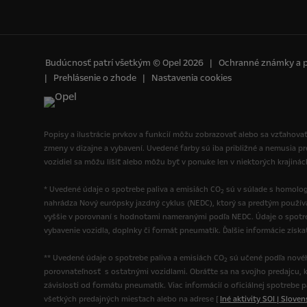
Budúcnosť patrí všetkým © Opel 2026
Ochranné známky a 
Prehlásenie o zhode
Nastavenia cookies
Popisy a ilustrácie prvkov a funkcií môžu zobrazovať alebo sa vzťahovať
zmeny v dizajne a vybavení. Uvedené farby sú iba približné a nemusia p
vozidiel sa môžu líšiť alebo môžu byť v ponuke len v niektorých krajiná
* Uvedené údaje o spotrebe paliva a emisiách CO
sú v súlade s homolog
2
nahrádza Nový európsky jazdný cyklus (NEDC), ktorý sa predtým použí
vyššie v porovnaní s hodnotami nameranými podľa NEDC. Údaje o spotre
vybavenie vozidla, doplnky či formát pneumatík. Ďalšie informácie získ
** Uvedené údaje o spotrebe paliva a emisiách CO
sú učené podľa novéh
2
porovnateľnosť s ostatnými vozidlami. Obráťte sa na svojho predajcu, k
závislosti od formátu pneumatík. Viac informácií o oficiálnej spotrebe 
všetkých predajných miestach alebo na adrese [
Iné aktivity SOI | Slove