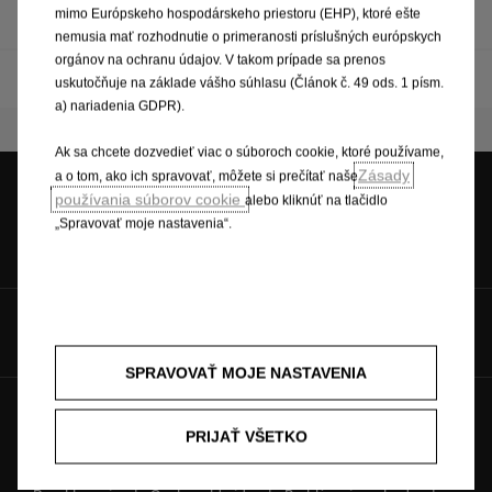
mimo Európskeho hospodárskeho priestoru (EHP), ktoré ešte
Navigačné a informačno-zábavné systémy
nemusia mať rozhodnutie o primeranosti príslušných európskych
orgánov na ochranu údajov. V takom prípade sa prenos
Rádiá a informačno-zábavné systémy
uskutočňuje na základe vášho súhlasu (Článok č. 49 ods. 1 písm.
a) nariadenia GDPR).
Ak sa chcete dozvedieť viac o súboroch cookie, ktoré používame,
Zásady
a o tom, ako ich spravovať, môžete si prečítať naše
používania súborov cookie
alebo kliknúť na tlačidlo
„Spravovať moje nastavenia“.
Skúšobná jazda
Cenová ponuka
Katalógy &
cenníky
Hovorte s nami na
SPRAVOVAŤ MOJE NASTAVENIA
Budúcnosť patrí všetkým © Opel 2026
PRIJAŤ VŠETKO
Ochranné známky a práva
Ochrana osobných údajov
Nové údaje o spotrebe paliva
Právne oznámenie