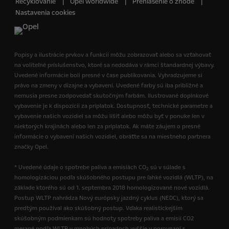
Recyklovanie
Opel worldwide
Prehlásenie o zhode
Nastavenia cookies
Popisy a ilustrácie prvkov a funkcií môžu zobrazovať alebo sa vzťahovať
na voliteľné príslušenstvo, ktoré sa nedodáva v rámci štandardnej výbavy.
Uvedené informácie boli presné v čase publikovania. Vyhradzujeme si
právo na zmeny v dizajne a vybavení. Uvedené farby sú iba približné a
nemusia presne zodpovedať skutočným farbám. Ilustrované doplnkové
vybavenie je k dispozícii za príplatok. Dostupnosť, technické parametre a
vybavenie našich vozidiel sa môžu líšiť alebo môžu byť v ponuke len v
niektorých krajinách alebo len za príplatok. Ak máte záujem o presné
informácie o vybavení našich vozidiel, obráťte sa na miestneho partnera
značky Opel.
* Uvedené údaje o spotrebe paliva a emisiách CO
sú v súlade s
2
homologizáciou podľa skúšobného postupu pre ľahké vozidlá (WLTP), na
základe ktorého sú od 1. septembra 2018 homologizované nové vozidlá.
Postup WLTP nahrádza Nový európsky jazdný cyklus (NEDC), ktorý sa
predtým používal ako skúšobný postup. Vďaka realistickejším
skúšobným podmienkam sú hodnoty spotreby paliva a emisií CO2
merané podľa WLTP v mnohých prípadoch vyššie v porovnaní s