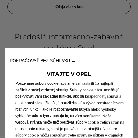
Objavte viac
Predošlé informačno-zábavné
systémy Opel
Príručky k
predošlým
informačno-zábavným
POKRAČOVAŤ BEZ SÚHLASU →
systémom, ktoré spoločnosť Opel montovala do
osobných alebo úžitkových vozidiel nájdete na našej
VITAJTE V OPEL
webovej stránke
s prehľadom používateľských
Používame súbory cookie, aby sme vám zaistili čo najlepší
príručiek.
zážitok z našej webovej stránky. Súbory cookie nám umožňujú
poskytovať vám základné funkcie, ako sú bezpečnosť, správa a
dostupnosť siete. Zlepšujú použiteľnosť a výkon prostredníctvom
rôznych funkcií, ako je rozpoznávanie jazyka alebo výsledky
Používateľské príručky Opel
vyhľadávania, a tým zlepšujú to, čo vám ponúkame. Naša
webová stránka môže tiež používať súbory cookie tretích strán na
odosielanie reklamy, ktorá je pre vás relevantnejšia. Niektoré
súbory cookie môžu spracúvať tretie strany so sídlom v krajinách