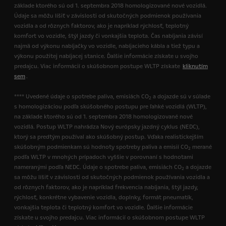
základe ktorého sú od 1. septembra 2018 homologizované nové vozidlá.
Údaje sa môžu líšiť v závislosti od skutočných podmienok používania
vozidla a od rôznych faktorov, ako je napríklad rýchlosť, teplotný
komfort vo vozidle, štýl jazdy či vonkajšia teplota. Čas nabíjania závisí
najmä od výkonu nabíjačky vo vozidle, nabíjacieho kábla a tiež typu a
výkonu použitej nabíjacej stanice. Ďalšie informácie získate u svojho
predajcu. Viac informácií o skúšobnom postupe WLTP získate
kliknutím
sem
.
**** Uvedené údaje o spotrebe paliva, emisiách CO
a dojazde sú v súlade
2
s homologizáciou podľa skúšobného postupu pre ľahké vozidlá (WLTP),
na základe ktorého sú od 1. septembra 2018 homologizované nové
vozidlá. Postup WLTP nahrádza Nový európsky jazdný cyklus (NEDC),
ktorý sa predtým používal ako skúšobný postup. Vďaka realistickejším
skúšobným podmienkam sú hodnoty spotreby paliva a emisií CO
merané
2
podľa WLTP v mnohých prípadoch vyššie v porovnaní s hodnotami
nameranými podľa NEDC. Údaje o spotrebe paliva, emisiách CO
a dojazde
2
sa môžu líšiť v závislosti od skutočných podmienok používania vozidla a
od rôznych faktorov, ako je napríklad frekvencia nabíjania, štýl jazdy,
rýchlosť, konkrétne vybavenie vozidla, doplnky, formát pneumatík,
vonkajšia teplota či teplotný komfort vo vozidle. Ďalšie informácie
získate u svojho predajcu. Viac informácií o skúšobnom postupe WLTP