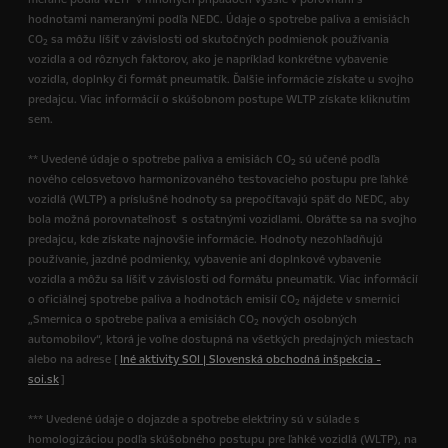
hodnotami nameranými podľa NEDC. Údaje o spotrebe paliva a emisiách
CO
sa môžu líšiť v závislosti od skutočných podmienok používania
2
vozidla a od rôznych faktorov, ako je napríklad konkrétne vybavenie
vozidla, doplnky či formát pneumatík. Ďalšie informácie získate u svojho
predajcu. Viac informácií o skúšobnom postupe WLTP získate kliknutím
sem.
** Uvedené údaje o spotrebe paliva a emisiách CO
sú učené podľa
2
nového celosvetovo harmonizovaného testovacieho postupu pre ľahké
vozidlá (WLTP) a príslušné hodnoty sa prepočítavajú späť do NEDC, aby
bola možná porovnateľnosť s ostatnými vozidlami. Obráťte sa na svojho
predajcu, kde získate najnovšie informácie. Hodnoty nezohľadňujú
používanie, jazdné podmienky, vybavenie ani doplnkové vybavenie
vozidla a môžu sa líšiť v závislosti od formátu pneumatík. Viac informácií
o oficiálnej spotrebe paliva a hodnotách emisií CO
nájdete v smernici
2
„Smernica o spotrebe paliva a emisiách CO
nových osobných
2
automobilov“, ktorá je voľne dostupná na všetkých predajných miestach
alebo na adrese [
Iné aktivity SOI | Slovenská obchodná inšpekcia -
soi.sk
]
*** Uvedené údaje o dojazde a spotrebe elektriny sú v súlade s
homologizáciou podľa skúšobného postupu pre ľahké vozidlá (WLTP), na