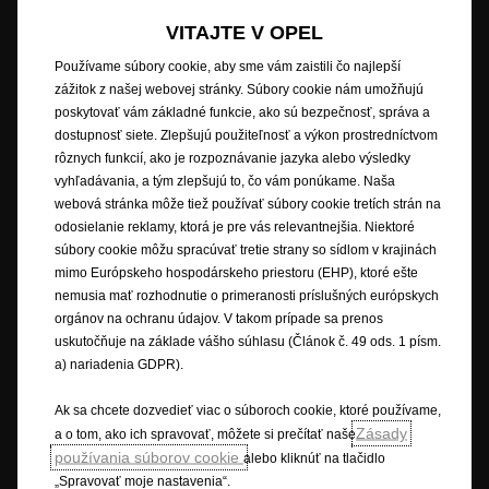
Nové údaje o spotrebe paliva
Právne oznámenie
VITAJTE V OPEL
Recyklovanie
Opel worldwide
Prehlásenie o zhode
Nastavenia cookies
Používame súbory cookie, aby sme vám zaistili čo najlepší
zážitok z našej webovej stránky. Súbory cookie nám umožňujú
poskytovať vám základné funkcie, ako sú bezpečnosť, správa a
dostupnosť siete. Zlepšujú použiteľnosť a výkon prostredníctvom
Popisy a ilustrácie prvkov a funkcií môžu zobrazovať alebo sa vzťahovať
rôznych funkcií, ako je rozpoznávanie jazyka alebo výsledky
na voliteľné príslušenstvo, ktoré sa nedodáva v rámci štandardnej výbavy.
vyhľadávania, a tým zlepšujú to, čo vám ponúkame. Naša
Uvedené informácie boli presné v čase publikovania. Vyhradzujeme si
webová stránka môže tiež používať súbory cookie tretích strán na
právo na zmeny v dizajne a vybavení. Uvedené farby sú iba približné a
odosielanie reklamy, ktorá je pre vás relevantnejšia. Niektoré
nemusia presne zodpovedať skutočným farbám. Ilustrované doplnkové
súbory cookie môžu spracúvať tretie strany so sídlom v krajinách
vybavenie je k dispozícii za príplatok. Dostupnosť, technické parametre a
mimo Európskeho hospodárskeho priestoru (EHP), ktoré ešte
vybavenie našich vozidiel sa môžu líšiť alebo môžu byť v ponuke len v
nemusia mať rozhodnutie o primeranosti príslušných európskych
niektorých krajinách alebo len za príplatok. Ak máte záujem o presné
orgánov na ochranu údajov. V takom prípade sa prenos
informácie o vybavení našich vozidiel, obráťte sa na miestneho partnera
uskutočňuje na základe vášho súhlasu (Článok č. 49 ods. 1 písm.
značky Opel.
a) nariadenia GDPR).
* Uvedené údaje o spotrebe paliva a emisiách CO
sú v súlade s
2
homologizáciou podľa skúšobného postupu pre ľahké vozidlá (WLTP), na
Ak sa chcete dozvedieť viac o súboroch cookie, ktoré používame,
základe ktorého sú od 1. septembra 2018 homologizované nové vozidlá.
Zásady
a o tom, ako ich spravovať, môžete si prečítať naše
Postup WLTP nahrádza Nový európsky jazdný cyklus (NEDC), ktorý sa
používania súborov cookie
alebo kliknúť na tlačidlo
predtým používal ako skúšobný postup. Vďaka realistickejším
„Spravovať moje nastavenia“.