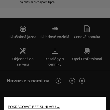
najbližším
predajcom
Opel.
Skúšobná jazda
Skladové vozidlá
Cenová ponuka
Objednať do
Katalógy &
Opel Professional
servisu
cenníky
Hovorte s nami na
Budúcnosť patrí všetkým © Opel 2026
Ochranné známky a práva
Ochrana osobných údajov
POKRAČOVAŤ BEZ SÚHLASU →