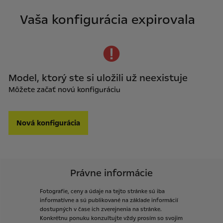
Vaša konfigurácia expirovala
Model, ktorý ste si uložili už neexistuje
Môžete začať novú konfiguráciu
Nová konfigurácia
Právne informácie
Fotografie,
ceny
a
údaje
na
tejto
stránke
sú
iba
informatívne
a
sú
publikované
na
základe
informácií
dostupných
v
čase
ich
zverejnenia
na
stránke.
Konkrétnu
ponuku
konzultujte
vždy
prosím
so
svojim