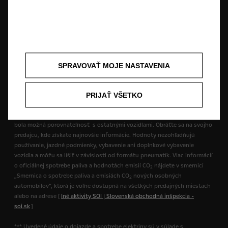
skúšobným podmienkam sú hodnoty spotreby paliva a emisií CO2
merané podľa WLTP v mnohých prípadoch vyššie v porovnaní s
hodnotami nameranými podľa NEDC. Údaje o spotrebe paliva a emisiách
CO
sa môžu líšiť v závislosti od skutočných podmienok používania
2
vozidla a od rôznych faktorov, ako je napríklad konkrétne vybavenie
vozidla, doplnky či formát pneumatík. Ďalšie informácie získate u svojho
predajcu. Viac informácií o skúšobnom postupe WLTP získate kliknutím
SPRAVOVAŤ MOJE NASTAVENIA
sem.
** Uvedené údaje o spotrebe paliva a emisiách CO
sú učené podľa
PRIJAŤ VŠETKO
2
nového celosvetovo harmonizovaného testovacieho postupu pre ľahké
vozidlá (WLTP) a príslušné hodnoty sa prepočítavajú späť do NEDC, aby
bola možná porovnateľnosť s ostatnými vozidlami. Obráťte sa na svojho
predajcu, kde získate najnovšie informácie. Hodnoty nezohľadňujú
používanie, jazdné podmienky, vybavenie ani doplnkové vybavenie
vozidla a môžu sa líšiť v závislosti od formátu pneumatík. Viac informácií
o oficiálnej spotrebe paliva a hodnotách emisií CO
nájdete v smernici
2
„Smernica o spotrebe paliva a emisiách CO
nových osobných
2
automobilov“, ktorá je voľne dostupná na všetkých predajných miestach
alebo na adrese [
Iné aktivity SOI | Slovenská obchodná inšpekcia -
soi.sk
]
*** Uvedené údaje o dojazde a spotrebe elektriny sú v súlade s