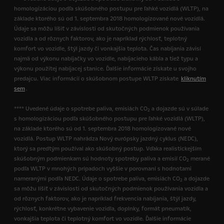
homologizáciou podľa skúšobného postupu pre ľahké vozidlá (WLTP), na
základe ktorého sú od 1. septembra 2018 homologizované nové vozidlá.
Údaje sa môžu líšiť v závislosti od skutočných podmienok používania
vozidla a od rôznych faktorov, ako je napríklad rýchlosť, teplotný
komfort vo vozidle, štýl jazdy či vonkajšia teplota. Čas nabíjania závisí
najmä od výkonu nabíjačky vo vozidle, nabíjacieho kábla a tiež typu a
výkonu použitej nabíjacej stanice. Ďalšie informácie získate u svojho
predajcu. Viac informácií o skúšobnom postupe WLTP získate
kliknutím
sem
.
**** Uvedené údaje o spotrebe paliva, emisiách CO
a dojazde sú v súlade
2
s homologizáciou podľa skúšobného postupu pre ľahké vozidlá (WLTP),
na základe ktorého sú od 1. septembra 2018 homologizované nové
vozidlá. Postup WLTP nahrádza Nový európsky jazdný cyklus (NEDC),
ktorý sa predtým používal ako skúšobný postup. Vďaka realistickejším
skúšobným podmienkam sú hodnoty spotreby paliva a emisií CO
merané
2
podľa WLTP v mnohých prípadoch vyššie v porovnaní s hodnotami
nameranými podľa NEDC. Údaje o spotrebe paliva, emisiách CO
a dojazde
2
sa môžu líšiť v závislosti od skutočných podmienok používania vozidla a
od rôznych faktorov, ako je napríklad frekvencia nabíjania, štýl jazdy,
rýchlosť, konkrétne vybavenie vozidla, doplnky, formát pneumatík,
vonkajšia teplota či teplotný komfort vo vozidle. Ďalšie informácie