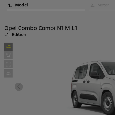
1
.
2
.
Model
Motor
Opel Combo Combi N1 M L1
L1 | Edition