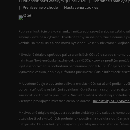
Budúcnosť patrí všetkým © Opel 2026
Ochranné známky a 
Prehlásenie o zhode
Nastavenia cookies
Popisy a ilustrácie prvkov a funkcií môžu zobrazovať alebo sa vzťahovať
zmeny v dizajne a vybavení. Uvedené farby sú iba približné a nemusia p
vozidiel sa môžu líšiť alebo môžu byť v ponuke len v niektorých krajiná
* Uvedené údaje o spotrebe paliva a emisiách CO
sú v súlade s homolog
2
nahrádza Nový európsky jazdný cyklus (NEDC), ktorý sa predtým použí
vyššie v porovnaní s hodnotami nameranými podľa NEDC. Údaje o spotre
vybavenie vozidla, doplnky či formát pneumatík. Ďalšie informácie získ
** Uvedené údaje o spotrebe paliva a emisiách CO
sú učené podľa novéh
2
porovnateľnosť s ostatnými vozidlami. Obráťte sa na svojho predajcu, k
závislosti od formátu pneumatík. Viac informácií o oficiálnej spotrebe 
všetkých predajných miestach alebo na adrese [
Iné aktivity SOI | Slove
*** Uvedené údaje o dojazde a spotrebe elektriny sú v súlade s homolo
v závislosti od skutočných podmienok používania vozidla a od rôznych fak
nabíjacieho kábla a tiež typu a výkonu použitej nabíjacej stanice. Ďalš