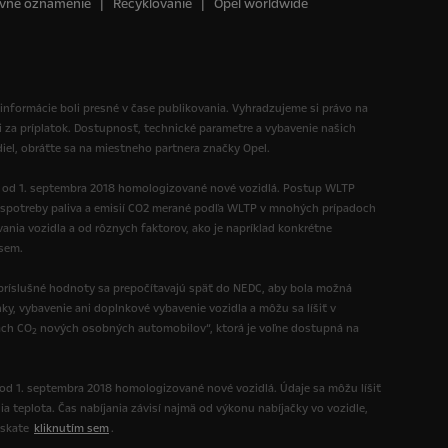
vne oznámenie
Recyklovanie
Opel worldwide
 informácie boli presné v čase publikovania. Vyhradzujeme si právo na
i za príplatok. Dostupnosť, technické parametre a vybavenie našich
diel, obráťte sa na miestneho partnera značky Opel.
ú od 1. septembra 2018 homologizované nové vozidlá. Postup WLTP
spotreby paliva a emisií CO2 merané podľa WLTP v mnohých prípadoch
nia vozidla a od rôznych faktorov, ako je napríklad konkrétne
 sem.
ríslušné hodnoty sa prepočítavajú späť do NEDC, aby bola možná
y, vybavenie ani doplnkové vybavenie vozidla a môžu sa líšiť v
ách CO
nových osobných automobilov“, ktorá je voľne dostupná na
2
 od 1. septembra 2018 homologizované nové vozidlá. Údaje sa môžu líšiť
ia teplota. Čas nabíjania závisí najmä od výkonu nabíjačky vo vozidle,
ískate
kliknutím sem
.