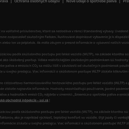
práva
Ochrana osobných údajov
Nové údaje o spotrebe paliva
Prá
 na voliteľné príslušenstvo, ktoré sa nedodáva v rámci štandardnej výbavy. Uvedené
resne zodpovedať skutočným farbám. Ilustrované doplnkové vybavenie je k dispozíci
ch alebo len za príplatok. Ak máte záujem o presné informácie o vybavení našich vozi
izáciou podľa skúšobného postupu pre ľahké vozidlá (WLTP), na základe ktorého s
val ako skúšobný postup. Vďaka realistickejším skúšobným podmienkam sú hodnoty 
be paliva a emisiách CO
sa môžu líšiť v závislosti od skutočných podmienok používa
2
ate u svojho predajcu. Viac informácií o skúšobnom postupe WLTP získate kliknutím
o celosvetovo harmonizovaného testovacieho postupu pre ľahké vozidlá (WLTP) a p
de získate najnovšie informácie. Hodnoty nezohľadňujú používanie, jazdné podmienk
paliva a hodnotách emisií CO
nájdete v smernici „Smernica o spotrebe paliva a emisi
2
nská obchodná inšpekcia - soi.sk
]
gizáciou podľa skúšobného postupu pre ľahké vozidlá (WLTP), na základe ktorého sú
torov, ako je napríklad rýchlosť, teplotný komfort vo vozidle, štýl jazdy či vonkajš
ie informácie získate u svojho predajcu. Viac informácií o skúšobnom postupe WLTP z