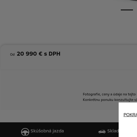
20 990 € s DPH
Od
Fotografie,
ceny
a
údaje
na
tejto
Konkrétnu
ponuku
konzultujte
v
POKR
Skúšobná jazda
Skladové vozi