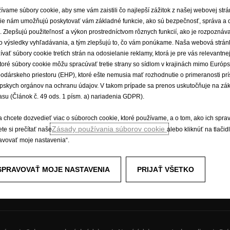
ívame súbory cookie, aby sme vám zaistili čo najlepší zážitok z našej webovej str
ie nám umožňujú poskytovať vám základné funkcie, ako sú bezpečnosť, správa a 
e. Zlepšujú použiteľnosť a výkon prostredníctvom rôznych funkcií, ako je rozpoznáv
é vozidlá
Zažite Opel
o výsledky vyhľadávania, a tým zlepšujú to, čo vám ponúkame. Naša webová strán
odávky a minibusy
E-mobilita
ívať súbory cookie tretích strán na odosielanie reklamy, ktorá je pre vás relevantnej
Opel Connect
toré súbory cookie môžu spracúvať tretie strany so sídlom v krajinách mimo Európ
idlá Opel
odárskeho priestoru (EHP), ktoré ešte nemusia mať rozhodnutie o primeranosti pr
Informačno-zábavné systémy
pskych orgánov na ochranu údajov. V takom prípade sa prenos uskutočňuje na zá
Koncepčné vozidlá
asu (Článok č. 49 ods. 1 písm. a) nariadenia GDPR).
Opel lifestyle shop
Opel Experimental
a chcete dozvedieť viac o súboroch cookie, ktoré používame, a o tom, ako ich spra
Zásady používania súborov cookie
te si prečítať naše
alebo kliknúť na tlačid
avovať moje nastavenia“.
SPRAVOVAŤ MOJE NASTAVENIA
PRIJAŤ VŠETKO