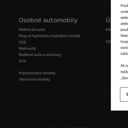
Použ
cook
siet
Osobné automobily
Úžitkov
aleb
Elektrické autá
Elektrické d
použ
Plug-in hybridné a hybridné vozidlá
Niek
Úžitkové voz
hosp
GSE
euró
Malé autá
súhl
Rodinné autá a minivany
SUV
Ak s
môže
Pripravované modely
„Spr
Ukončené modely