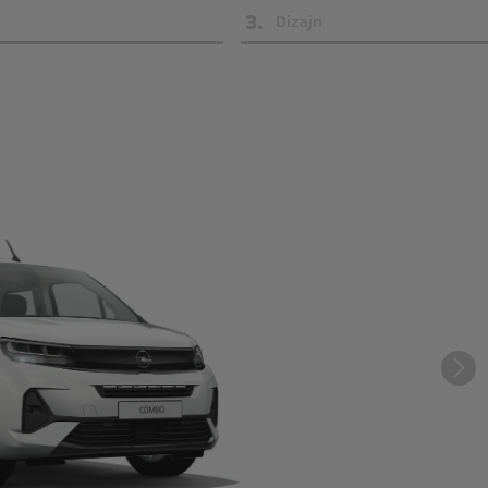
3
.
Dizajn