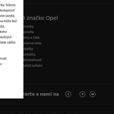
ánky. Súbory
dostupnosť
anie jazyka
O značke Opel
ka môže tiež
Novinky
šia.
Filozofia
skeho
íslušných
Fakty a čísla
klade vášho
Správna rada
Lokality
Kontakty
vovať,
Udržateľnosť
lo
Štatút súťaže
Hovorte s nami na