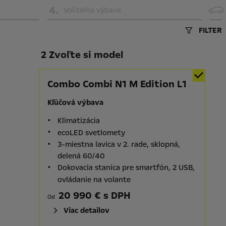
4
.
Voliteľná výbava
FILTER
2 Zvoľte si model
Combo Combi N1 M Edition L1
Kľúčová výbava
Klimatizácia
ecoLED svetlomety
3-miestna lavica v 2. rade, sklopná,
delená 60/40
Dokovacia stanica pre smartfón, 2 USB,
ovládanie na volante
20 990 € s DPH
Od
Viac detailov