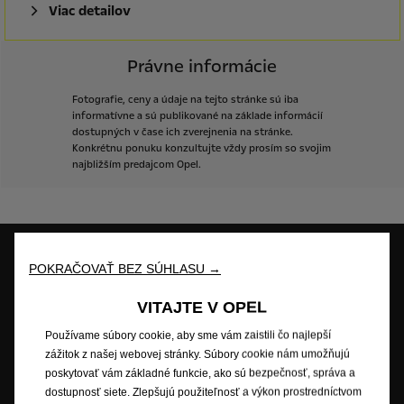
Viac detailov
Právne informácie
Fotografie,
ceny
a
údaje
na
tejto
stránke
sú
iba
informatívne
a
sú
publikované
na
základe
informácií
dostupných
v
čase
ich
zverejnenia
na
stránke.
Konkrétnu
ponuku
konzultujte
vždy
prosím
so
svojim
najbližším
predajcom
Opel.
POKRAČOVAŤ BEZ SÚHLASU →
Skúšobná jazda
Skladové vozidlá
Cenová ponuka
VITAJTE V OPEL
Používame súbory cookie, aby sme vám zaistili čo najlepší
zážitok z našej webovej stránky. Súbory cookie nám umožňujú
Objednať do
Katalógy &
Opel Professional
poskytovať vám základné funkcie, ako sú bezpečnosť, správa a
servisu
cenníky
dostupnosť siete. Zlepšujú použiteľnosť a výkon prostredníctvom