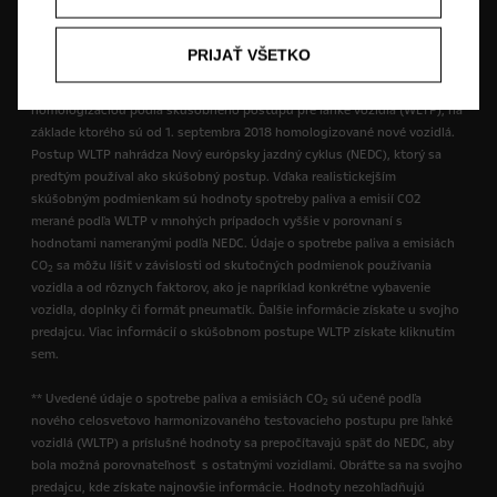
informácie o vybavení našich vozidiel, obráťte sa na miestneho partnera
značky Opel.
PRIJAŤ VŠETKO
* Uvedené údaje o spotrebe paliva a emisiách CO
sú v súlade s
2
homologizáciou podľa skúšobného postupu pre ľahké vozidlá (WLTP), na
základe ktorého sú od 1. septembra 2018 homologizované nové vozidlá.
Postup WLTP nahrádza Nový európsky jazdný cyklus (NEDC), ktorý sa
predtým používal ako skúšobný postup. Vďaka realistickejším
skúšobným podmienkam sú hodnoty spotreby paliva a emisií CO2
merané podľa WLTP v mnohých prípadoch vyššie v porovnaní s
hodnotami nameranými podľa NEDC. Údaje o spotrebe paliva a emisiách
CO
sa môžu líšiť v závislosti od skutočných podmienok používania
2
vozidla a od rôznych faktorov, ako je napríklad konkrétne vybavenie
vozidla, doplnky či formát pneumatík. Ďalšie informácie získate u svojho
predajcu. Viac informácií o skúšobnom postupe WLTP získate kliknutím
sem.
** Uvedené údaje o spotrebe paliva a emisiách CO
sú učené podľa
2
nového celosvetovo harmonizovaného testovacieho postupu pre ľahké
vozidlá (WLTP) a príslušné hodnoty sa prepočítavajú späť do NEDC, aby
bola možná porovnateľnosť s ostatnými vozidlami. Obráťte sa na svojho
predajcu, kde získate najnovšie informácie. Hodnoty nezohľadňujú