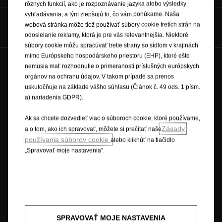
rôznych funkcií, ako je rozpoznávanie jazyka alebo výsledky
vyhľadávania, a tým zlepšujú to, čo vám ponúkame. Naša
Hovorte s nami na
webová stránka môže tiež používať súbory cookie tretích strán na
odosielanie reklamy, ktorá je pre vás relevantnejšia. Niektoré
súbory cookie môžu spracúvať tretie strany so sídlom v krajinách
mimo Európskeho hospodárskeho priestoru (EHP), ktoré ešte
nemusia mať rozhodnutie o primeranosti príslušných európskych
Budúcnosť patrí všetkým © Opel 2026
orgánov na ochranu údajov. V takom prípade sa prenos
Ochranné známky a práva
Ochrana osobných údajov
uskutočňuje na základe vášho súhlasu (Článok č. 49 ods. 1 písm.
Nové údaje o spotrebe paliva
Právne oznámenie
a) nariadenia GDPR).
Recyklovanie
Opel worldwide
Prehlásenie o zhode
Nastavenia cookies
Ak sa chcete dozvedieť viac o súboroch cookie, ktoré používame,
Zásady
a o tom, ako ich spravovať, môžete si prečítať naše
používania súborov cookie
alebo kliknúť na tlačidlo
„Spravovať moje nastavenia“.
Popisy a ilustrácie prvkov a funkcií môžu zobrazovať alebo sa vzťahovať
na voliteľné príslušenstvo, ktoré sa nedodáva v rámci štandardnej výbavy.
Uvedené informácie boli presné v čase publikovania. Vyhradzujeme si
právo na zmeny v dizajne a vybavení. Uvedené farby sú iba približné a
nemusia presne zodpovedať skutočným farbám. Ilustrované doplnkové
vybavenie je k dispozícii za príplatok. Dostupnosť, technické parametre a
vybavenie našich vozidiel sa môžu líšiť alebo môžu byť v ponuke len v
SPRAVOVAŤ MOJE NASTAVENIA
niektorých krajinách alebo len za príplatok. Ak máte záujem o presné