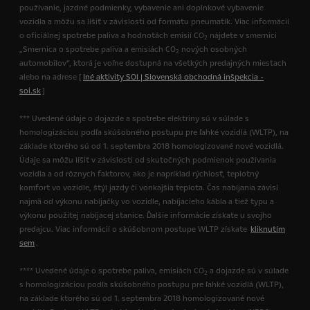
používanie, jazdné podmienky, vybavenie ani doplnkové vybavenie
vozidla a môžu sa líšiť v závislosti od formátu pneumatík. Viac informácií
o oficiálnej spotrebe paliva a hodnotách emisií CO
nájdete v smernici
2
„Smernica o spotrebe paliva a emisiách CO
nových osobných
2
automobilov“, ktorá je voľne dostupná na všetkých predajných miestach
alebo na adrese [
Iné aktivity SOI | Slovenská obchodná inšpekcia -
soi.sk
]
*** Uvedené údaje o dojazde a spotrebe elektriny sú v súlade s
homologizáciou podľa skúšobného postupu pre ľahké vozidlá (WLTP), na
základe ktorého sú od 1. septembra 2018 homologizované nové vozidlá.
Údaje sa môžu líšiť v závislosti od skutočných podmienok používania
vozidla a od rôznych faktorov, ako je napríklad rýchlosť, teplotný
komfort vo vozidle, štýl jazdy či vonkajšia teplota. Čas nabíjania závisí
najmä od výkonu nabíjačky vo vozidle, nabíjacieho kábla a tiež typu a
výkonu použitej nabíjacej stanice. Ďalšie informácie získate u svojho
predajcu. Viac informácií o skúšobnom postupe WLTP získate
kliknutím
sem
.
**** Uvedené údaje o spotrebe paliva, emisiách CO
a dojazde sú v súlade
2
s homologizáciou podľa skúšobného postupu pre ľahké vozidlá (WLTP),
na základe ktorého sú od 1. septembra 2018 homologizované nové