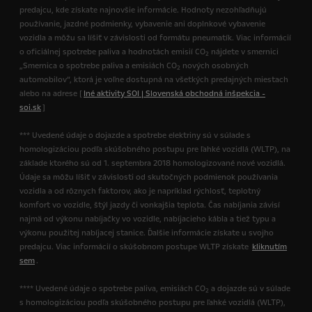
predajcu, kde získate najnovšie informácie. Hodnoty nezohľadňujú
používanie, jazdné podmienky, vybavenie ani doplnkové vybavenie
vozidla a môžu sa líšiť v závislosti od formátu pneumatík. Viac informácií
o oficiálnej spotrebe paliva a hodnotách emisií CO
nájdete v smernici
2
„Smernica o spotrebe paliva a emisiách CO
nových osobných
2
automobilov“, ktorá je voľne dostupná na všetkých predajných miestach
alebo na adrese [
Iné aktivity SOI | Slovenská obchodná inšpekcia -
soi.sk
]
*** Uvedené údaje o dojazde a spotrebe elektriny sú v súlade s
homologizáciou podľa skúšobného postupu pre ľahké vozidlá (WLTP), na
základe ktorého sú od 1. septembra 2018 homologizované nové vozidlá.
Údaje sa môžu líšiť v závislosti od skutočných podmienok používania
vozidla a od rôznych faktorov, ako je napríklad rýchlosť, teplotný
komfort vo vozidle, štýl jazdy či vonkajšia teplota. Čas nabíjania závisí
najmä od výkonu nabíjačky vo vozidle, nabíjacieho kábla a tiež typu a
výkonu použitej nabíjacej stanice. Ďalšie informácie získate u svojho
predajcu. Viac informácií o skúšobnom postupe WLTP získate
kliknutím
sem
.
**** Uvedené údaje o spotrebe paliva, emisiách CO
a dojazde sú v súlade
2
s homologizáciou podľa skúšobného postupu pre ľahké vozidlá (WLTP),