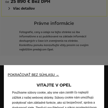
25 890 € Bez DPH
Od
Viac detailov
Právne informácie
Fotografie,
ceny
a
údaje
na
tejto
stránke
sú
iba
informatívne
a
sú
publikované
na
základe
informácií
dostupných
v
čase
ich
zverejnenia
na
stránke.
Konkrétnu
ponuku
konzultujte
vždy
prosím
so
svojim
najbližším
predajcom
Opel.
POKRAČOVAŤ BEZ SÚHLASU →
Skúšobná jazda
Skladové vozidlá
Cenová ponuka
VITAJTE V OPEL
Používame súbory cookie, aby sme vám zaistili čo najlepší
zážitok z našej webovej stránky. Súbory cookie nám umožňujú
poskytovať vám základné funkcie, ako sú bezpečnosť, správa a
Objednať do
Katalógy &
Opel Professional
dostupnosť siete. Zlepšujú použiteľnosť a výkon prostredníctvom