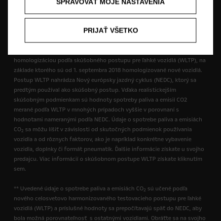
vybavenie našich vozidiel sa môžu líšiť alebo môžu byť v ponuke len v
SPRAVOVAŤ MOJE NASTAVENIA
niektorých krajinách alebo len za príplatok. Ak máte záujem o presné
informácie o vybavení našich vozidiel, obráťte sa na miestneho partnera
PRIJAŤ VŠETKO
značky Opel.
* Uvedené údaje o spotrebe paliva a emisiách CO
sú v súlade s
2
homologizáciou podľa skúšobného postupu pre ľahké vozidlá (WLTP), na
základe ktorého sú od 1. septembra 2018 homologizované nové vozidlá.
Postup WLTP nahrádza Nový európsky jazdný cyklus (NEDC), ktorý sa
predtým používal ako skúšobný postup. Vďaka realistickejším
skúšobným podmienkam sú hodnoty spotreby paliva a emisií CO2
merané podľa WLTP v mnohých prípadoch vyššie v porovnaní s
hodnotami nameranými podľa NEDC. Údaje o spotrebe paliva a emisiách
CO
sa môžu líšiť v závislosti od skutočných podmienok používania
2
vozidla a od rôznych faktorov, ako je napríklad konkrétne vybavenie
vozidla, doplnky či formát pneumatík. Ďalšie informácie získate u svojho
predajcu. Viac informácií o skúšobnom postupe WLTP získate kliknutím
sem.
** Uvedené údaje o spotrebe paliva a emisiách CO
sú učené podľa
2
nového celosvetovo harmonizovaného testovacieho postupu pre ľahké
vozidlá (WLTP) a príslušné hodnoty sa prepočítavajú späť do NEDC, aby
bola možná porovnateľnosť s ostatnými vozidlami. Obráťte sa na svojho