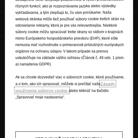
servisu
cenníky
rôznych funkcií, ako je rozpoznávanie jazyka alebo výsledky
vyhľadávania, a tým zlepšujú to, čo vám ponúkame. Naša
webová stránka môže tiež používať súbory cookie tretích strán na
Hovorte s nami na
odosielanie reklamy, ktorá je pre vás relevantnejšia. Niektoré
súbory cookie môžu spracúvať tretie strany so sídlom v krajinách
mimo Európskeho hospodárskeho priestoru (EHP), ktoré ešte
nemusia mať rozhodnutie o primeranosti príslušných európskych
Budúcnosť patrí všetkým © Opel 2026
orgánov na ochranu údajov. V takom prípade sa prenos
Ochranné známky a práva
Ochrana osobných údajov
uskutočňuje na základe vášho súhlasu (Článok č. 49 ods. 1 písm.
Nové údaje o spotrebe paliva
Právne oznámenie
a) nariadenia GDPR).
Recyklovanie
Opel worldwide
Prehlásenie o zhode
Nastavenia cookies
Ak sa chcete dozvedieť viac o súboroch cookie, ktoré používame,
Zásady
a o tom, ako ich spravovať, môžete si prečítať naše
používania súborov cookie
alebo kliknúť na tlačidlo
„Spravovať moje nastavenia“.
Popisy a ilustrácie prvkov a funkcií môžu zobrazovať alebo sa vzťahovať
na voliteľné príslušenstvo, ktoré sa nedodáva v rámci štandardnej výbavy.
Uvedené informácie boli presné v čase publikovania. Vyhradzujeme si
právo na zmeny v dizajne a vybavení. Uvedené farby sú iba približné a
nemusia presne zodpovedať skutočným farbám. Ilustrované doplnkové
vybavenie je k dispozícii za príplatok. Dostupnosť, technické parametre a