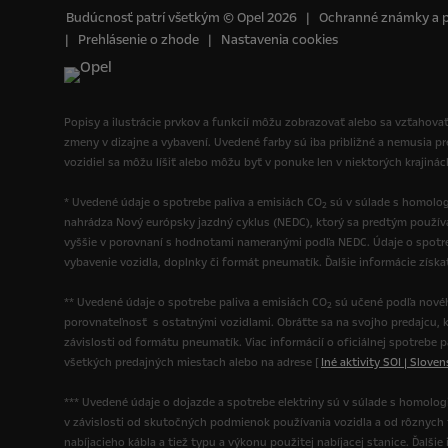
Budúcnosť patrí všetkým © Opel 2026
Ochranné známky a 
Prehlásenie o zhode
Nastavenia cookies
Popisy a ilustrácie prvkov a funkcií môžu zobrazovať alebo sa vzťahovať
zmeny v dizajne a vybavení. Uvedené farby sú iba približné a nemusia p
vozidiel sa môžu líšiť alebo môžu byť v ponuke len v niektorých krajiná
* Uvedené údaje o spotrebe paliva a emisiách CO
sú v súlade s homolog
2
nahrádza Nový európsky jazdný cyklus (NEDC), ktorý sa predtým použí
vyššie v porovnaní s hodnotami nameranými podľa NEDC. Údaje o spotre
vybavenie vozidla, doplnky či formát pneumatík. Ďalšie informácie získ
** Uvedené údaje o spotrebe paliva a emisiách CO
sú učené podľa novéh
2
porovnateľnosť s ostatnými vozidlami. Obráťte sa na svojho predajcu, k
závislosti od formátu pneumatík. Viac informácií o oficiálnej spotrebe 
všetkých predajných miestach alebo na adrese [
Iné aktivity SOI | Slove
*** Uvedené údaje o dojazde a spotrebe elektriny sú v súlade s homolo
v závislosti od skutočných podmienok používania vozidla a od rôznych fak
nabíjacieho kábla a tiež typu a výkonu použitej nabíjacej stanice. Ďalš