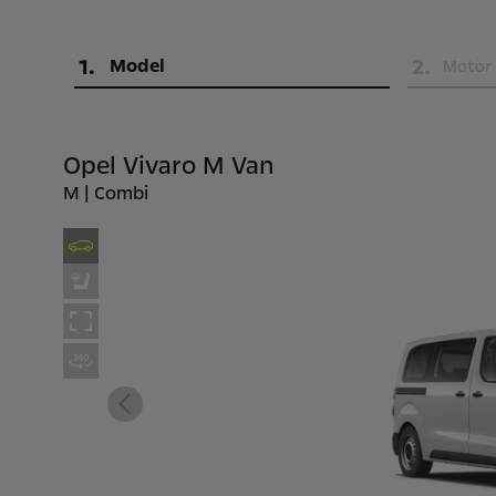
1
.
2
.
Model
Motor
Opel Vivaro M Van
M | Combi