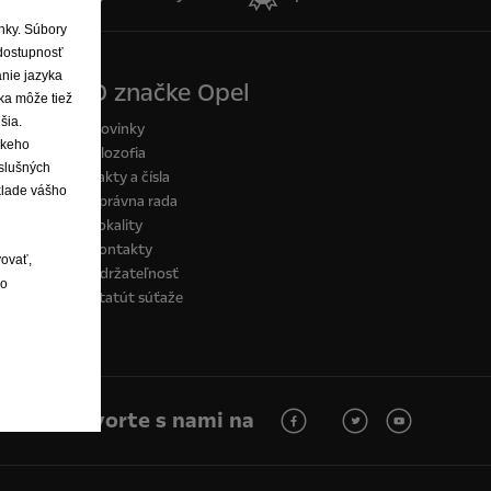
ánky. Súbory
dostupnosť
anie jazyka
O značke Opel
ka môže tiež
šia.
Novinky
skeho
Filozofia
íslušných
Fakty a čísla
klade vášho
Správna rada
Lokality
Kontakty
vovať,
Udržateľnosť
lo
Štatút súťaže
Hovorte s nami na