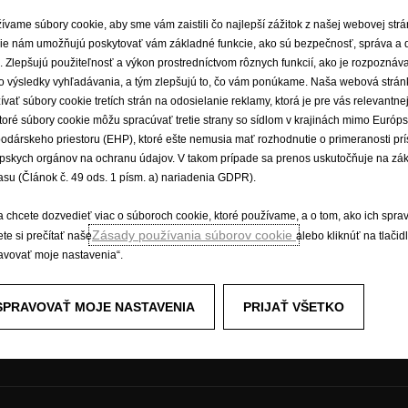
ívame súbory cookie, aby sme vám zaistili čo najlepší zážitok z našej webovej str
ie nám umožňujú poskytovať vám základné funkcie, ako sú bezpečnosť, správa a 
e. Zlepšujú použiteľnosť a výkon prostredníctvom rôznych funkcií, ako je rozpoznáv
é vozidlá
Zažite Opel
o výsledky vyhľadávania, a tým zlepšujú to, čo vám ponúkame. Naša webová strán
ívať súbory cookie tretích strán na odosielanie reklamy, ktorá je pre vás relevantnej
odávky a minibusy
E-mobilita
toré súbory cookie môžu spracúvať tretie strany so sídlom v krajinách mimo Európ
Opel Connect
odárskeho priestoru (EHP), ktoré ešte nemusia mať rozhodnutie o primeranosti pr
idlá Opel
Informačno-zábavné systémy
pskych orgánov na ochranu údajov. V takom prípade sa prenos uskutočňuje na zá
Koncepčné vozidlá
asu (Článok č. 49 ods. 1 písm. a) nariadenia GDPR).
Opel lifestyle shop
Opel Experimental
a chcete dozvedieť viac o súboroch cookie, ktoré používame, a o tom, ako ich spra
Zásady používania súborov cookie
te si prečítať naše
alebo kliknúť na tlačid
avovať moje nastavenia“.
SPRAVOVAŤ MOJE NASTAVENIA
PRIJAŤ VŠETKO