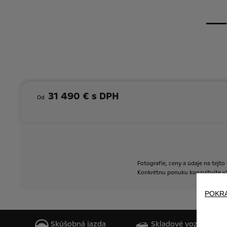
31 490 € s DPH
Od
Fotografie,
ceny
a
údaje
na
tejto
Konkrétnu
ponuku
konzultujte
v
POKR
Skúšobná jazda
Skladové vozidlá