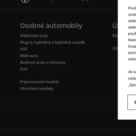
Použ
cook
siet
Osobné automobily
Úžitkov
aleb
použ
Elektrické autá
Elektrické d
Niek
Plug-in hybridné a hybridné vozidlá
hosp
Úžitkové voz
GSE
euró
Malé autá
súhl
Rodinné autá a minivany
SUV
Ak s
môže
Pripravované modely
„Spr
Ukončené modely