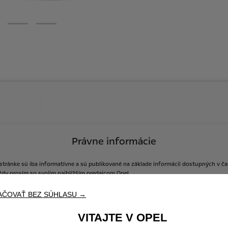
Právne informácie
stránke
sú
iba
informatívne
a
sú
publikované
na
základe
informácií
dostupných
v
ča
ždy
prosím
so
svojim
najbližším
predajcom
Opel.
AČOVAŤ BEZ SÚHLASU →
VITAJTE V OPEL
Cenová ponuka
Objednať do servisu