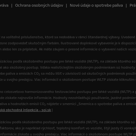
práva
Ochrana osobných údajov
Nové údaje o spotrebe paliva
Prá
 na voliteľné príslušenstvo, ktoré sa nedodáva v rámci štandardnej výbavy. Uvedené
resne zodpovedať skutočným farbám. Ilustrované doplnkové vybavenie je k dispozíci
ch alebo len za príplatok. Ak máte záujem o presné informácie o vybavení našich vozi
izáciou podľa skúšobného postupu pre ľahké vozidlá (WLTP), na základe ktorého s
val ako skúšobný postup. Vďaka realistickejším skúšobným podmienkam sú hodnoty 
be paliva a emisiách CO
sa môžu líšiť v závislosti od skutočných podmienok používa
2
ate u svojho predajcu. Viac informácií o skúšobnom postupe WLTP získate kliknutím
o celosvetovo harmonizovaného testovacieho postupu pre ľahké vozidlá (WLTP) a p
de získate najnovšie informácie. Hodnoty nezohľadňujú používanie, jazdné podmienk
paliva a hodnotách emisií CO
nájdete v smernici „Smernica o spotrebe paliva a emisi
2
nská obchodná inšpekcia - soi.sk
]
gizáciou podľa skúšobného postupu pre ľahké vozidlá (WLTP), na základe ktorého sú
torov, ako je napríklad rýchlosť, teplotný komfort vo vozidle, štýl jazdy či vonkajš
ie informácie získate u svojho predajcu. Viac informácií o skúšobnom postupe WLTP z