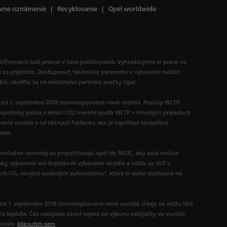
vne oznámenie
Recyklovanie
Opel worldwide
 informácie boli presné v čase publikovania. Vyhradzujeme si právo na
i za príplatok. Dostupnosť, technické parametre a vybavenie našich
diel, obráťte sa na miestneho partnera značky Opel.
ú od 1. septembra 2018 homologizované nové vozidlá. Postup WLTP
spotreby paliva a emisií CO2 merané podľa WLTP v mnohých prípadoch
nia vozidla a od rôznych faktorov, ako je napríklad konkrétne
 sem.
ríslušné hodnoty sa prepočítavajú späť do NEDC, aby bola možná
y, vybavenie ani doplnkové vybavenie vozidla a môžu sa líšiť v
ách CO
nových osobných automobilov“, ktorá je voľne dostupná na
2
 od 1. septembra 2018 homologizované nové vozidlá. Údaje sa môžu líšiť
ia teplota. Čas nabíjania závisí najmä od výkonu nabíjačky vo vozidle,
ískate
kliknutím sem
.