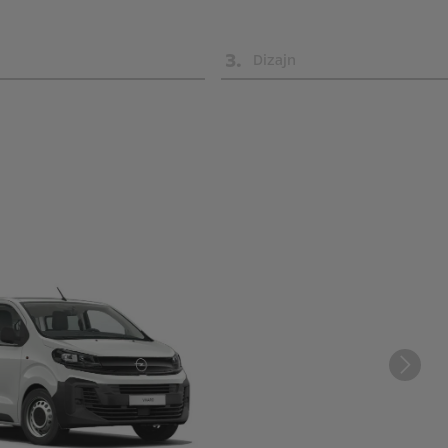
3
.
Dizajn