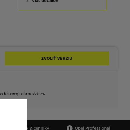
Viac detailov
ZVOLIŤ VERZIU
se
ich
zverejnenia
na
stránke.
Katalógy & cenníky
Opel Professional