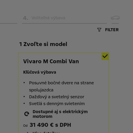
4
.
Voliteľná výbava
FILTER
1 Zvoľte si model
Vivaro M Combi Van
Kľúčová výbava
Posuvné bočné dvere na strane
spolujazdca
Dažďový a svetelný senzor
Svetlá s denným svietením
Dostupné aj s elektrickým
motorom
31 490 € s DPH
Od