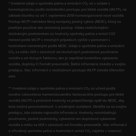
* Uvedené údaje o spotrebe paliva a emisiách CO
sú v súlade s
2
homologizáciou podľa skúšobného postupu pre ľahké vozidlá (WLTP), na
základe ktorého sú od 1. septembra 2018 homologizované nové vozidlá.
Postup WLTP nahrádza Nový európsky jazdný cyklus (NEDC), ktorý sa
predtým používal ako skúšobný postup. Vďaka realistickejším
skúšobným podmienkam sú hodnoty spotreby paliva a emisií CO2
merané podľa WLTP v mnohých prípadoch vyššie v porovnaní s
hodnotami nameranými podľa NEDC. Údaje o spotrebe paliva a emisiách
CO
sa môžu líšiť v závislosti od skutočných podmienok používania
2
vozidla a od rôznych faktorov, ako je napríklad konkrétne vybavenie
vozidla, doplnky či formát pneumatík. Ďalšie informácie získate u svojho
predajcu. Viac informácií o skúšobnom postupe WLTP získate kliknutím
sem.
** Uvedené údaje o spotrebe paliva a emisiách CO
sú učené podľa
2
nového celosvetovo harmonizovaného testovacieho postupu pre ľahké
vozidlá (WLTP) a príslušné hodnoty sa prepočítavajú späť do NEDC, aby
bola možná porovnateľnosť s ostatnými vozidlami. Obráťte sa na svojho
predajcu, kde získate najnovšie informácie. Hodnoty nezohľadňujú
používanie, jazdné podmienky, vybavenie ani doplnkové vybavenie
vozidla a môžu sa líšiť v závislosti od formátu pneumatík. Viac informácií
o oficiálnej spotrebe paliva a hodnotách emisií CO
nájdete v smernici
2