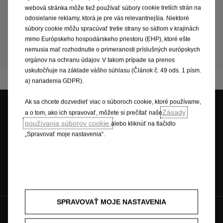
Právne informácie
webová stránka môže tiež používať súbory cookie tretích strán na
odosielanie reklamy, ktorá je pre vás relevantnejšia. Niektoré
Fotografie,
ceny
a
údaje
na
tejto
stránke
sú
iba
súbory cookie môžu spracúvať tretie strany so sídlom v krajinách
informatívne
a
sú
publikované
na
základe
informácií
dostupných
v
čase
ich
zverejnenia
na
stránke.
mimo Európskeho hospodárskeho priestoru (EHP), ktoré ešte
Konkrétnu
ponuku
konzultujte
vždy
prosím
so
svojim
nemusia mať rozhodnutie o primeranosti príslušných európskych
najbližším
predajcom
Opel.
orgánov na ochranu údajov. V takom prípade sa prenos
uskutočňuje na základe vášho súhlasu (Článok č. 49 ods. 1 písm.
a) nariadenia GDPR).
Ak sa chcete dozvedieť viac o súboroch cookie, ktoré používame,
Zásady
a o tom, ako ich spravovať, môžete si prečítať naše
používania súborov cookie
alebo kliknúť na tlačidlo
Skúšobná jazda
Skladové vozidlá
Cenová ponuka
„Spravovať moje nastavenia“.
Objednať do
Katalógy &
Opel Professional
servisu
cenníky
SPRAVOVAŤ MOJE NASTAVENIA
Hovorte s nami na