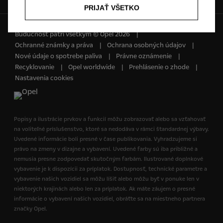
PRIJAŤ VŠETKO
Budúcnosť patrí všetkým © Opel 2026
Ochranné známky a práva
Ochrana osobných údajov
Nové údaje o spotrebe paliva
Právne oznámenie
Recyklovanie
Opel worldwide
Prehlásenie o zhode
Nastavenia cookies
Popisy a ilustrácie prvkov a funkcií môžu zobrazovať alebo sa vzťahovať
na voliteľné príslušenstvo, ktoré sa nedodáva v rámci štandardnej výbavy.
Uvedené informácie boli presné v čase publikovania. Vyhradzujeme si
právo na zmeny v dizajne a vybavení. Uvedené farby sú iba približné a
nemusia presne zodpovedať skutočným farbám. Ilustrované doplnkové
vybavenie je k dispozícii za príplatok. Dostupnosť, technické parametre a
vybavenie našich vozidiel sa môžu líšiť alebo môžu byť v ponuke len v
niektorých krajinách alebo len za príplatok. Ak máte záujem o presné
informácie o vybavení našich vozidiel, obráťte sa na miestneho partnera
značky Opel.