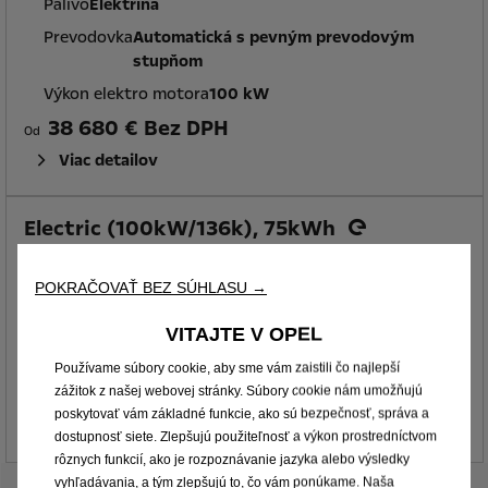
Palivo
Elektrina
Prevodovka
Automatická s pevným prevodovým
stupňom
Výkon elektro motora
100 kW
38 680 € Bez DPH
Od
Viac detailov
Electric (100kW/136k), 75kWh
Palivo
Elektrina
POKRAČOVAŤ BEZ SÚHLASU →
Prevodovka
Automatická s pevným prevodovým
stupňom
VITAJTE V OPEL
Výkon elektro motora
100 kW
Používame súbory cookie, aby sme vám zaistili čo najlepší
44 290 € Bez DPH
zážitok z našej webovej stránky. Súbory cookie nám umožňujú
Od
poskytovať vám základné funkcie, ako sú bezpečnosť, správa a
Viac detailov
dostupnosť siete. Zlepšujú použiteľnosť a výkon prostredníctvom
rôznych funkcií, ako je rozpoznávanie jazyka alebo výsledky
vyhľadávania, a tým zlepšujú to, čo vám ponúkame. Naša