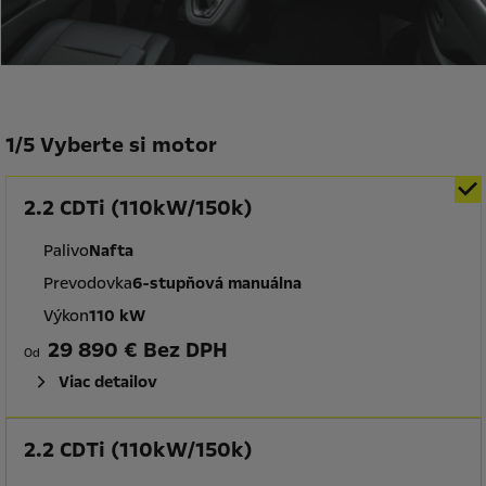
1
/
5 Vyberte si motor
2.2 CDTi (110kW/150k)
Palivo
Nafta
Prevodovka
6-stupňová manuálna
Výkon
110 kW
29 890 € Bez DPH
Od
Viac detailov
2.2 CDTi (110kW/150k)