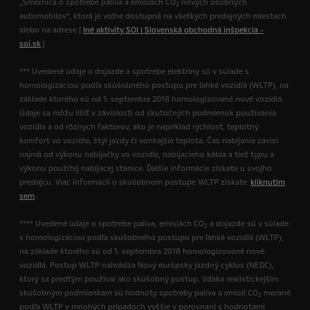
„Smernica o spotrebe paliva a emisiách CO
nových osobných
2
automobilov“, ktorá je voľne dostupná na všetkých predajných miestach
alebo na adrese [
Iné aktivity SOI | Slovenská obchodná inšpekcia -
soi.sk
]
*** Uvedené údaje o dojazde a spotrebe elektriny sú v súlade s
homologizáciou podľa skúšobného postupu pre ľahké vozidlá (WLTP), na
základe ktorého sú od 1. septembra 2018 homologizované nové vozidlá.
Údaje sa môžu líšiť v závislosti od skutočných podmienok používania
vozidla a od rôznych faktorov, ako je napríklad rýchlosť, teplotný
komfort vo vozidle, štýl jazdy či vonkajšia teplota. Čas nabíjania závisí
najmä od výkonu nabíjačky vo vozidle, nabíjacieho kábla a tiež typu a
výkonu použitej nabíjacej stanice. Ďalšie informácie získate u svojho
predajcu. Viac informácií o skúšobnom postupe WLTP získate
kliknutím
sem
.
**** Uvedené údaje o spotrebe paliva, emisiách CO
a dojazde sú v súlade
2
s homologizáciou podľa skúšobného postupu pre ľahké vozidlá (WLTP),
na základe ktorého sú od 1. septembra 2018 homologizované nové
vozidlá. Postup WLTP nahrádza Nový európsky jazdný cyklus (NEDC),
ktorý sa predtým používal ako skúšobný postup. Vďaka realistickejším
skúšobným podmienkam sú hodnoty spotreby paliva a emisií CO
merané
2
podľa WLTP v mnohých prípadoch vyššie v porovnaní s hodnotami