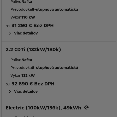
Palivo
Nafta
Prevodovka
8-stupňová automatická
Výkon
110 kW
31 290 € Bez DPH
Od
Viac detailov
2.2 CDTi (132kW/180k)
Palivo
Nafta
Prevodovka
8-stupňová automatická
Výkon
132 kW
32 690 € Bez DPH
Od
Viac detailov
Electric (100kW/136k), 49kWh