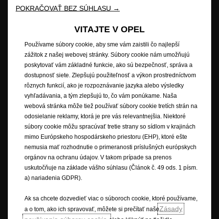
POKRAČOVAŤ BEZ SÚHLASU →
Budúcnosť patrí všetkým © Opel 2026
Ochranné známky a práva
Ochrana osobných údajov
VITAJTE V OPEL
Nové údaje o spotrebe paliva
Právne oznámenie
Recyklovanie
Opel worldwide
Prehlásenie o zhode
Používame súbory cookie, aby sme vám zaistili čo najlepší
Nastavenia cookies
zážitok z našej webovej stránky. Súbory cookie nám umožňujú
poskytovať vám základné funkcie, ako sú bezpečnosť, správa a
dostupnosť siete. Zlepšujú použiteľnosť a výkon prostredníctvom
rôznych funkcií, ako je rozpoznávanie jazyka alebo výsledky
Popisy a ilustrácie prvkov a funkcií môžu zobrazovať alebo sa vzťahovať
vyhľadávania, a tým zlepšujú to, čo vám ponúkame. Naša
na voliteľné príslušenstvo, ktoré sa nedodáva v rámci štandardnej výbavy.
webová stránka môže tiež používať súbory cookie tretích strán na
Uvedené informácie boli presné v čase publikovania. Vyhradzujeme si
odosielanie reklamy, ktorá je pre vás relevantnejšia. Niektoré
právo na zmeny v dizajne a vybavení. Uvedené farby sú iba približné a
súbory cookie môžu spracúvať tretie strany so sídlom v krajinách
nemusia presne zodpovedať skutočným farbám. Ilustrované doplnkové
mimo Európskeho hospodárskeho priestoru (EHP), ktoré ešte
vybavenie je k dispozícii za príplatok. Dostupnosť, technické parametre a
nemusia mať rozhodnutie o primeranosti príslušných európskych
vybavenie našich vozidiel sa môžu líšiť alebo môžu byť v ponuke len v
orgánov na ochranu údajov. V takom prípade sa prenos
niektorých krajinách alebo len za príplatok. Ak máte záujem o presné
uskutočňuje na základe vášho súhlasu (Článok č. 49 ods. 1 písm.
informácie o vybavení našich vozidiel, obráťte sa na miestneho partnera
a) nariadenia GDPR).
značky Opel.
Ak sa chcete dozvedieť viac o súboroch cookie, ktoré používame,
* Uvedené údaje o spotrebe paliva a emisiách CO
sú v súlade s
2
Zásady
a o tom, ako ich spravovať, môžete si prečítať naše
homologizáciou podľa skúšobného postupu pre ľahké vozidlá (WLTP), na