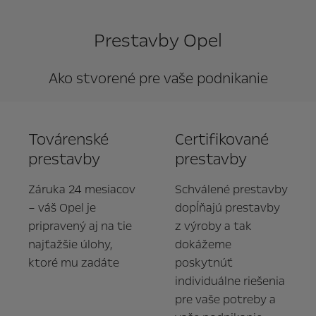
Prestavby Opel
Ako stvorené pre vaše podnikanie
Továrenské
Certifikované
prestavby
prestavby
Záruka 24 mesiacov
Schválené prestavby
– váš Opel je
dopĺňajú prestavby
pripravený aj na tie
z výroby a tak
najťažšie úlohy,
dokážeme
ktoré mu zadáte
poskytnúť
individuálne riešenia
pre vaše potreby a