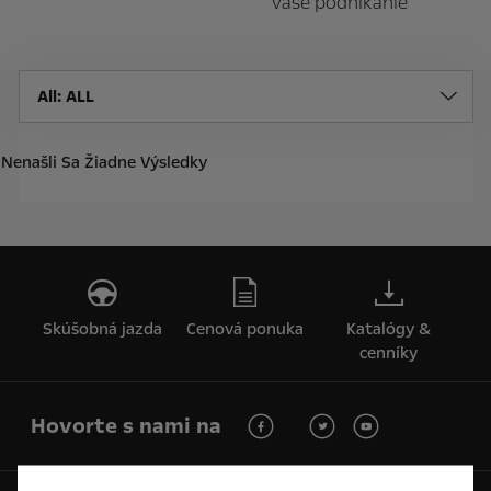
vaše podnikanie
All
: ALL
Nenašli Sa Žiadne Výsledky
Skúšobná jazda
Cenová ponuka
Katalógy &
cenníky
Hovorte s nami na