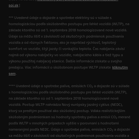
soi.sk
]
*** Uvedené údaje o dojazde a spotrebe elektriny sú v súlade s
homologizáciou podľa skúšobného postupu pre ľahké vozidlá (WLTP), na
základe ktorého sú od 1. septembra 2018 homologizované nové vozidlá.
Údaje sa môžu líšiť v závislosti od skutočných podmienok používania
vozidla a od rôznych faktorov, ako je napríklad rýchlosť, teplotný
komfort vo vozidle, štýl jazdy či vonkajšia teplota. Čas nabíjania závisí
najmä od výkonu nabíjačky vo vozidle, nabíjacieho kábla a tiež typu a
výkonu použitej nabíjacej stanice. Ďalšie informácie získate u svojho
predajcu. Viac informácií o skúšobnom postupe WLTP získate
kliknutím
sem
.
**** Uvedené údaje o spotrebe paliva, emisiách CO
a dojazde sú v súlade
2
s homologizáciou podľa skúšobného postupu pre ľahké vozidlá (WLTP),
na základe ktorého sú od 1. septembra 2018 homologizované nové
vozidlá. Postup WLTP nahrádza Nový európsky jazdný cyklus (NEDC),
ktorý sa predtým používal ako skúšobný postup. Vďaka realistickejším
skúšobným podmienkam sú hodnoty spotreby paliva a emisií CO
merané
2
podľa WLTP v mnohých prípadoch vyššie v porovnaní s hodnotami
nameranými podľa NEDC. Údaje o spotrebe paliva, emisiách CO
a dojazde
2
sa môžu líšiť v závislosti od skutočných podmienok používania vozidla a