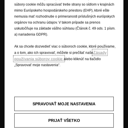
Ochranné známky a práva
Ochrana osobných údajov
súbory cookie môžu spracúvať tretie strany so sídlom v krajinách
Nové údaje o spotrebe paliva
Právne oznámenie
mimo Európskeho hospodárskeho priestoru (EHP), ktoré ešte
Recyklovanie
Opel worldwide
Prehlásenie o zhode
nemusia mať rozhodnutie o primeranosti príslušných európskych
Nastavenia cookies
orgánov na ochranu údajov. V takom prípade sa prenos
uskutočňuje na základe vášho súhlasu (Článok č. 49 ods. 1 písm.
a) nariadenia GDPR).
Popisy a ilustrácie prvkov a funkcií môžu zobrazovať alebo sa vzťahovať
Ak sa chcete dozvedieť viac o súboroch cookie, ktoré používame,
na voliteľné príslušenstvo, ktoré sa nedodáva v rámci štandardnej výbavy.
Zásady
a o tom, ako ich spravovať, môžete si prečítať naše
Uvedené informácie boli presné v čase publikovania. Vyhradzujeme si
používania súborov cookie
alebo kliknúť na tlačidlo
právo na zmeny v dizajne a vybavení. Uvedené farby sú iba približné a
„Spravovať moje nastavenia“.
nemusia presne zodpovedať skutočným farbám. Ilustrované doplnkové
vybavenie je k dispozícii za príplatok. Dostupnosť, technické parametre a
vybavenie našich vozidiel sa môžu líšiť alebo môžu byť v ponuke len v
niektorých krajinách alebo len za príplatok. Ak máte záujem o presné
informácie o vybavení našich vozidiel, obráťte sa na miestneho partnera
značky Opel.
SPRAVOVAŤ MOJE NASTAVENIA
* Uvedené údaje o spotrebe paliva a emisiách CO
sú v súlade s
2
homologizáciou podľa skúšobného postupu pre ľahké vozidlá (WLTP), na
základe ktorého sú od 1. septembra 2018 homologizované nové vozidlá.
PRIJAŤ VŠETKO
Postup WLTP nahrádza Nový európsky jazdný cyklus (NEDC), ktorý sa