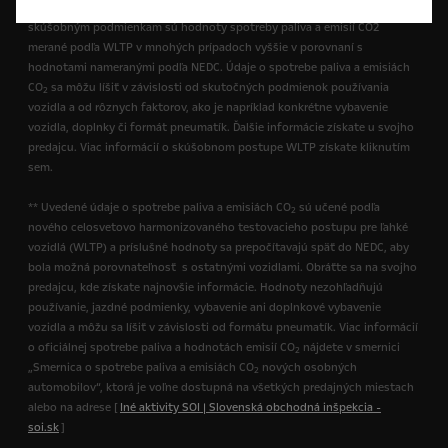
predtým používal ako skúšobný postup. Vďaka realistickejším
skúšobným podmienkam sú hodnoty spotreby paliva a emisií CO2
merané podľa WLTP v mnohých prípadoch vyššie v porovnaní s
hodnotami nameranými podľa NEDC. Údaje o spotrebe paliva a emisiách
CO
sa môžu líšiť v závislosti od skutočných podmienok používania
2
vozidla a od rôznych faktorov, ako je napríklad konkrétne vybavenie
vozidla, doplnky či formát pneumatík. Ďalšie informácie získate u svojho
predajcu. Viac informácií o skúšobnom postupe WLTP získate kliknutím
sem.
** Uvedené údaje o spotrebe paliva a emisiách CO
sú učené podľa
2
nového celosvetovo harmonizovaného testovacieho postupu pre ľahké
vozidlá (WLTP) a príslušné hodnoty sa prepočítavajú späť do NEDC, aby
bola možná porovnateľnosť s ostatnými vozidlami. Obráťte sa na svojho
predajcu, kde získate najnovšie informácie. Hodnoty nezohľadňujú
používanie, jazdné podmienky, vybavenie ani doplnkové vybavenie
vozidla a môžu sa líšiť v závislosti od formátu pneumatík. Viac informácií
o oficiálnej spotrebe paliva a hodnotách emisií CO
nájdete v smernici
2
„Smernica o spotrebe paliva a emisiách CO
nových osobných
2
automobilov“, ktorá je voľne dostupná na všetkých predajných miestach
alebo na adrese [
Iné aktivity SOI | Slovenská obchodná inšpekcia -
soi.sk
]