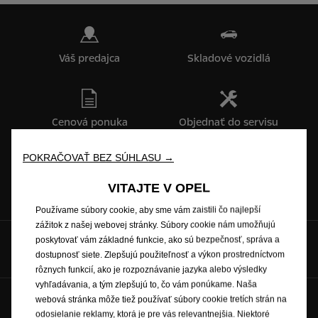
Váš predajca
Skladové vozidlá
Cenová ponuka
Objednať do servisu
POKRAČOVAŤ BEZ SÚHLASU →
Katalógy & cenníky
VITAJTE V OPEL
Používame súbory cookie, aby sme vám zaistili čo najlepší
zážitok z našej webovej stránky. Súbory cookie nám umožňujú
poskytovať vám základné funkcie, ako sú bezpečnosť, správa a
Hovorte s nami na
dostupnosť siete. Zlepšujú použiteľnosť a výkon prostredníctvom
rôznych funkcií, ako je rozpoznávanie jazyka alebo výsledky
vyhľadávania, a tým zlepšujú to, čo vám ponúkame. Naša
webová stránka môže tiež používať súbory cookie tretích strán na
Budúcnosť patrí všetkým © Opel 2026
odosielanie reklamy, ktorá je pre vás relevantnejšia. Niektoré