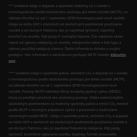
*** Uvedené údaje o dojazde a spotrebe elektriny sú v súlade s
homologizáciou podľa skúšobného postupu pre ľahké vozidlá (WLTP), na
základe ktorého sú od 1. septembra 2018 homologizované nové vozidlá.
Údaje sa môžu líšiť v závislosti od skutočných podmienok používania
vozidla a od rôznych faktorov, ako je napríklad rýchlosť, teplotný
komfort vo vozidle, štýl jazdy či vonkajšia teplota. Čas nabíjania závisí
najmä od výkonu nabíjačky vo vozidle, nabíjacieho kábla a tiež typu a
výkonu použitej nabíjacej stanice. Ďalšie informácie získate u svojho
predajcu. Viac informácií o skúšobnom postupe WLTP získate
kliknutím
sem
.
**** Uvedené údaje o spotrebe paliva, emisiách CO
a dojazde sú v súlade
2
s homologizáciou podľa skúšobného postupu pre ľahké vozidlá (WLTP),
na základe ktorého sú od 1. septembra 2018 homologizované nové
vozidlá. Postup WLTP nahrádza Nový európsky jazdný cyklus (NEDC),
ktorý sa predtým používal ako skúšobný postup. Vďaka realistickejším
skúšobným podmienkam sú hodnoty spotreby paliva a emisií CO
merané
2
podľa WLTP v mnohých prípadoch vyššie v porovnaní s hodnotami
nameranými podľa NEDC. Údaje o spotrebe paliva, emisiách CO
a dojazde
2
sa môžu líšiť v závislosti od skutočných podmienok používania vozidla a
od rôznych faktorov, ako je napríklad frekvencia nabíjania, štýl jazdy,
rýchlosť, konkrétne vybavenie vozidla, doplnky, formát pneumatík,