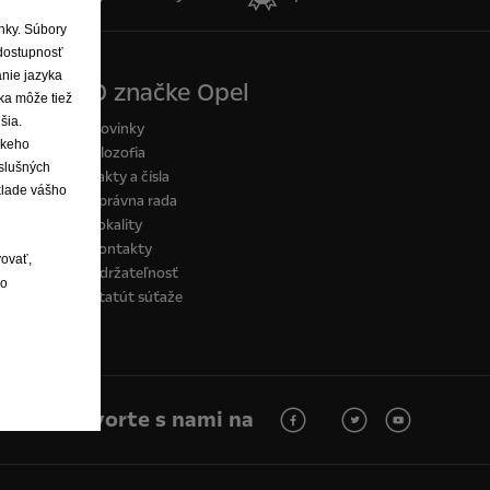
Bez príplatku
ánky. Súbory
Látkové čalúnenie Creppe Black
dostupnosť
Viac detailov
anie jazyka
O značke Opel
ka môže tiež
šia.
Novinky
skeho
Filozofia
íslušných
Fakty a čísla
klade vášho
Správna rada
Lokality
Kontakty
Vinytové čalúnenie
vovať,
Udržateľnosť
120 € Bez DPH
lo
Štatút súťaže
Vinytové čalúnenie
Viac detailov
Hovorte s nami na