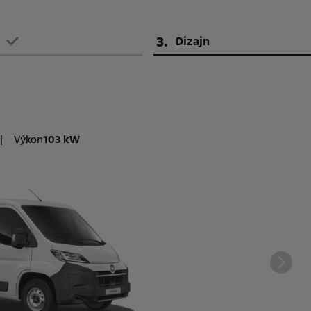
3
.
Dizajn
|
Výkon
103 kW