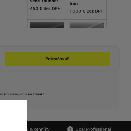
Šedá Thunder
Iron
450 € Bez DPH
1 000 € Bez DPH
Šedá Metalíza
Šedočierna
Kontrast
Graphite
1 000 € Bez DPH
Pokračovať
1 000 € Bez DPH
Dizajn interiéru
se
ich
zverejnenia
na
stránke.
Látkové čalúnenie Creppe Black
Katalógy & cenníky
Opel Professional