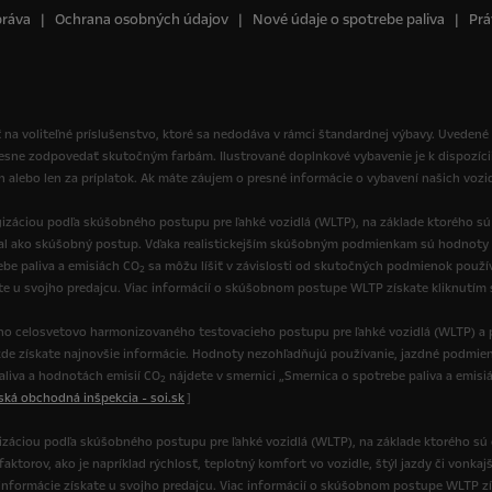
práva
Ochrana osobných údajov
Nové údaje o spotrebe paliva
Prá
 na voliteľné príslušenstvo, ktoré sa nedodáva v rámci štandardnej výbavy. Uvedené
resne zodpovedať skutočným farbám. Ilustrované doplnkové vybavenie je k dispozíci
ch alebo len za príplatok. Ak máte záujem o presné informácie o vybavení našich vozi
izáciou podľa skúšobného postupu pre ľahké vozidlá (WLTP), na základe ktorého s
val ako skúšobný postup. Vďaka realistickejším skúšobným podmienkam sú hodnoty 
be paliva a emisiách CO
sa môžu líšiť v závislosti od skutočných podmienok používa
2
ate u svojho predajcu. Viac informácií o skúšobnom postupe WLTP získate kliknutím
o celosvetovo harmonizovaného testovacieho postupu pre ľahké vozidlá (WLTP) a p
de získate najnovšie informácie. Hodnoty nezohľadňujú používanie, jazdné podmienk
paliva a hodnotách emisií CO
nájdete v smernici „Smernica o spotrebe paliva a emisi
2
nská obchodná inšpekcia - soi.sk
]
gizáciou podľa skúšobného postupu pre ľahké vozidlá (WLTP), na základe ktorého sú
torov, ako je napríklad rýchlosť, teplotný komfort vo vozidle, štýl jazdy či vonkajš
ie informácie získate u svojho predajcu. Viac informácií o skúšobnom postupe WLTP z