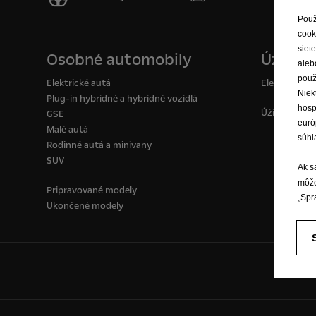
Použ
cook
siet
Osobné automobily
Úžitkov
aleb
použ
Elektrické autá
Elektrické d
Niek
Plug-in hybridné a hybridné vozidlá
hosp
Úžitkové voz
GSE
euró
Malé autá
súhl
Rodinné autá a minivany
SUV
Ak s
môže
Pripravované modely
„Spr
Ukončené modely