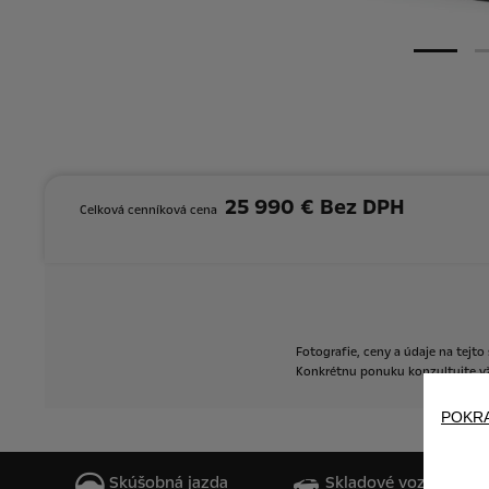
25 990 € Bez DPH
Celková cenníková cena
Fotografie,
ceny
a
údaje
na
tejto
Konkrétnu
ponuku
konzultujte
v
POKR
Skúšobná jazda
Skladové vozidlá