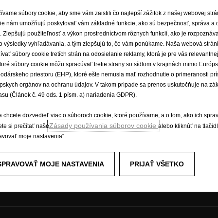
ívame súbory cookie, aby sme vám zaistili čo najlepší zážitok z našej webovej str
ie nám umožňujú poskytovať vám základné funkcie, ako sú bezpečnosť, správa a 
e. Zlepšujú použiteľnosť a výkon prostredníctvom rôznych funkcií, ako je rozpoznáv
é vozidlá
Zažite Opel
o výsledky vyhľadávania, a tým zlepšujú to, čo vám ponúkame. Naša webová strán
ívať súbory cookie tretích strán na odosielanie reklamy, ktorá je pre vás relevantnej
odávky a minibusy
E-mobilita
toré súbory cookie môžu spracúvať tretie strany so sídlom v krajinách mimo Európ
Opel Connect
odárskeho priestoru (EHP), ktoré ešte nemusia mať rozhodnutie o primeranosti pr
idlá Opel
Informačno-zábavné systémy
pskych orgánov na ochranu údajov. V takom prípade sa prenos uskutočňuje na zá
Koncepčné vozidlá
asu (Článok č. 49 ods. 1 písm. a) nariadenia GDPR).
Opel lifestyle shop
Opel Experimental
a chcete dozvedieť viac o súboroch cookie, ktoré používame, a o tom, ako ich spra
Zásady používania súborov cookie
te si prečítať naše
alebo kliknúť na tlačid
avovať moje nastavenia“.
SPRAVOVAŤ MOJE NASTAVENIA
PRIJAŤ VŠETKO