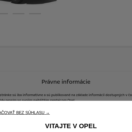
Právne informácie
stránke
sú
iba
informatívne
a
sú
publikované
na
základe
informácií
dostupných
v
ča
ždy
prosím
so
svojim
najbližším
predajcom
Opel.
AČOVAŤ BEZ SÚHLASU →
VITAJTE V OPEL
Cenová ponuka
Objednať do servisu