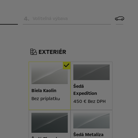
4
.
Voliteľná výbava
EXTERIÉR
Šedá
Biela Kaolin
Expedition
Bez príplatku
450 € Bez DPH
Šedá Metalíza