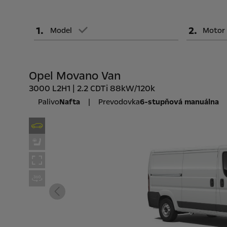
1
.
2
.
Model
Motor
Opel Movano Van
3000 L2H1 | 2.2 CDTi 88kW/120k
Palivo
Nafta
|
Prevodovka
6-stupňová manuálna