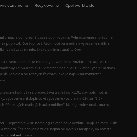
vne oznámenie
Recyklovanie
Opel worldwide
Sada Priemium Cab
450 € Bez DPH
Látkové čalúnenie Creppe Black Medium,
"Eat&Work" dvojmiestne sedadlo spolujazdca
 informácie boli presné v čase publikovania. Vyhradzujeme si právo na
(lavica pre spolujazdcov s lakťovou opierkou,
i za príplatok. Dostupnosť, technické parametre a vybavenie našich
pr...
diel, obráťte sa na miestneho partnera značky Opel.
Viac detailov
ú od 1. septembra 2018 homologizované nové vozidlá. Postup WLTP
Disky kolies
spotreby paliva a emisií CO2 merané podľa WLTP v mnohých prípadoch
nia vozidla a od rôznych faktorov, ako je napríklad konkrétne
 sem.
ríslušné hodnoty sa prepočítavajú späť do NEDC, aby bola možná
y, vybavenie ani doplnkové vybavenie vozidla a môžu sa líšiť v
ách CO
nových osobných automobilov“, ktorá je voľne dostupná na
2
Celoplošné okrasné kryty kolies 15"
 od 1. septembra 2018 homologizované nové vozidlá. Údaje sa môžu líšiť
100 € Bez DPH
ia teplota. Čas nabíjania závisí najmä od výkonu nabíjačky vo vozidle,
ískate
kliknutím sem
.