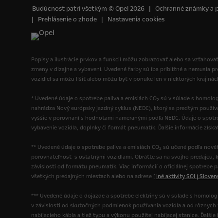
Budúcnosť patrí všetkým © Opel 2026
Ochranné známky a 
Prehlásenie o zhode
Nastavenia cookies
Popisy a ilustrácie prvkov a funkcií môžu zobrazovať alebo sa vzťahovať
zmeny v dizajne a vybavení. Uvedené farby sú iba približné a nemusia p
vozidiel sa môžu líšiť alebo môžu byť v ponuke len v niektorých krajiná
* Uvedené údaje o spotrebe paliva a emisiách CO
sú v súlade s homolog
2
nahrádza Nový európsky jazdný cyklus (NEDC), ktorý sa predtým použí
vyššie v porovnaní s hodnotami nameranými podľa NEDC. Údaje o spotre
vybavenie vozidla, doplnky či formát pneumatík. Ďalšie informácie získ
** Uvedené údaje o spotrebe paliva a emisiách CO
sú učené podľa novéh
2
porovnateľnosť s ostatnými vozidlami. Obráťte sa na svojho predajcu, k
závislosti od formátu pneumatík. Viac informácií o oficiálnej spotrebe 
všetkých predajných miestach alebo na adrese [
Iné aktivity SOI | Slove
*** Uvedené údaje o dojazde a spotrebe elektriny sú v súlade s homolo
v závislosti od skutočných podmienok používania vozidla a od rôznych fak
nabíjacieho kábla a tiež typu a výkonu použitej nabíjacej stanice. Ďalš