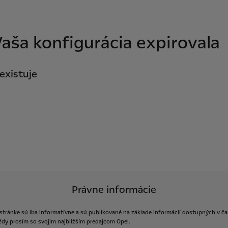
aša konfigurácia expirovala
eexistuje
Právne informácie
stránke
sú
iba
informatívne
a
sú
publikované
na
základe
informácií
dostupných
v
ča
ždy
prosím
so
svojim
najbližším
predajcom
Opel.