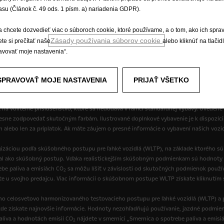
asu (Článok č. 49 ods. 1 písm. a) nariadenia GDPR).
a chcete dozvedieť viac o súboroch cookie, ktoré používame, a o tom, ako ich spra
Zásady používania súborov cookie
te si prečítať naše
alebo kliknúť na tlačid
avovať moje nastavenia“.
práva
Ochrana osobných údajov
Nové údaje o spotrebe paliva
Prá
SPRAVOVAŤ MOJE NASTAVENIA
PRIJAŤ VŠETKO
 na voliteľné príslušenstvo, ktoré sa nedodáva v rámci štandardnej výbavy. Uvedené
resne zodpovedať skutočným farbám. Ilustrované doplnkové vybavenie je k dispozíci
ch alebo len za príplatok. Ak máte záujem o presné informácie o vybavení našich vozi
izáciou podľa skúšobného postupu pre ľahké vozidlá (WLTP), na základe ktorého s
val ako skúšobný postup. Vďaka realistickejším skúšobným podmienkam sú hodnoty 
be paliva a emisiách CO
sa môžu líšiť v závislosti od skutočných podmienok používa
2
ate u svojho predajcu. Viac informácií o skúšobnom postupe WLTP získate kliknutím
o celosvetovo harmonizovaného testovacieho postupu pre ľahké vozidlá (WLTP) a p
de získate najnovšie informácie. Hodnoty nezohľadňujú používanie, jazdné podmienk
paliva a hodnotách emisií CO
nájdete v smernici „Smernica o spotrebe paliva a emisi
2