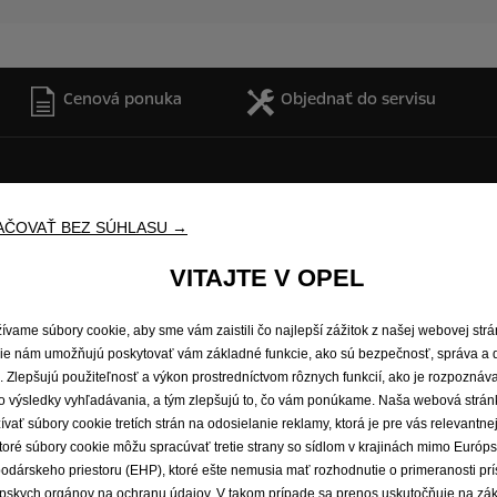
Cenová ponuka
Objednať do servisu
é vozidlá
Zažite Opel
AČOVAŤ BEZ SÚHLASU →
odávky a minibusy
E-mobilita
Opel Connect
VITAJTE V OPEL
idlá Opel
Informačno-zábavné systémy
Koncepčné vozidlá
ívame súbory cookie, aby sme vám zaistili čo najlepší zážitok z našej webovej str
Opel lifestyle shop
ie nám umožňujú poskytovať vám základné funkcie, ako sú bezpečnosť, správa a 
Opel Experimental
e. Zlepšujú použiteľnosť a výkon prostredníctvom rôznych funkcií, ako je rozpoznáv
o výsledky vyhľadávania, a tým zlepšujú to, čo vám ponúkame. Naša webová strán
ívať súbory cookie tretích strán na odosielanie reklamy, ktorá je pre vás relevantnej
toré súbory cookie môžu spracúvať tretie strany so sídlom v krajinách mimo Európ
odárskeho priestoru (EHP), ktoré ešte nemusia mať rozhodnutie o primeranosti pr
pskych orgánov na ochranu údajov. V takom prípade sa prenos uskutočňuje na zá