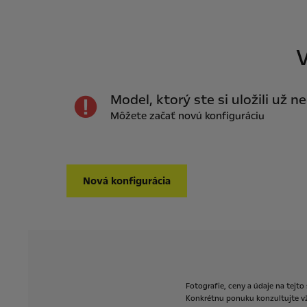
V
Model, ktorý ste si uložili už n
Môžete začať novú konfiguráciu
Nová konfigurácia
Fotografie,
ceny
a
údaje
na
tejto
Konkrétnu
ponuku
konzultujte
v