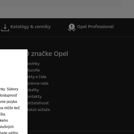
Katalógy & cenníky
Opel Professional
O značke Opel
Novinky
Filozofia
Fakty a čísla
Správna rada
ánky. Súbory
Lokality
dostupnosť
Kontakty
anie jazyka
Udržateľnosť
ka môže tiež
Štatút súťaže
šia.
skeho
íslušných
klade vášho