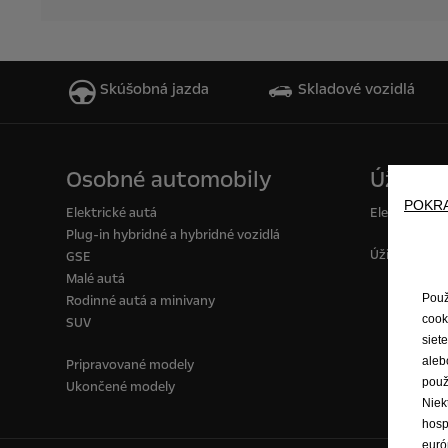
Skúšobná jazda
Skladové vozidlá
Osobné automobily
Úžitkov
POKR
Elektrické autá
Elektrické d
Plug-in hybridné a hybridné vozidlá
Úžitkové voz
GSE
Malé autá
Použ
Rodinné autá a minivany
cook
SUV
siet
aleb
Pripravované modely
použ
Ukončené modely
Niek
hosp
euró