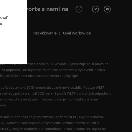
Hovorte s nami na
vovať,
lo
vne oznámenie
Recyklovanie
Opel worldwide
 informácie boli presné v čase publikovania. Vyhradzujeme si právo na
i za príplatok. Dostupnosť, technické parametre a vybavenie našich
diel, obráťte sa na miestneho partnera značky Opel.
ú od 1. septembra 2018 homologizované nové vozidlá. Postup WLTP
spotreby paliva a emisií CO2 merané podľa WLTP v mnohých prípadoch
nia vozidla a od rôznych faktorov, ako je napríklad konkrétne
 sem.
ríslušné hodnoty sa prepočítavajú späť do NEDC, aby bola možná
y, vybavenie ani doplnkové vybavenie vozidla a môžu sa líšiť v
ách CO
nových osobných automobilov“, ktorá je voľne dostupná na
2