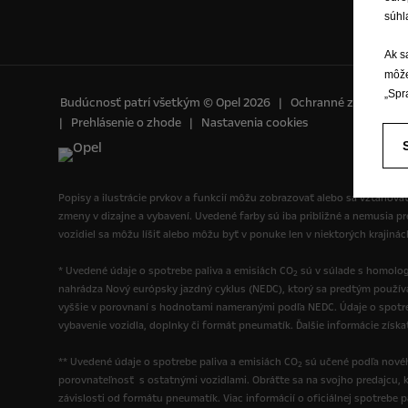
súhl
Ak s
môže
„Spr
Budúcnosť patrí všetkým © Opel 2026
Ochranné známky a 
Prehlásenie o zhode
Nastavenia cookies
Popisy a ilustrácie prvkov a funkcií môžu zobrazovať alebo sa vzťahovať
zmeny v dizajne a vybavení. Uvedené farby sú iba približné a nemusia p
vozidiel sa môžu líšiť alebo môžu byť v ponuke len v niektorých krajiná
* Uvedené údaje o spotrebe paliva a emisiách CO
sú v súlade s homolog
2
nahrádza Nový európsky jazdný cyklus (NEDC), ktorý sa predtým použí
vyššie v porovnaní s hodnotami nameranými podľa NEDC. Údaje o spotre
vybavenie vozidla, doplnky či formát pneumatík. Ďalšie informácie získ
** Uvedené údaje o spotrebe paliva a emisiách CO
sú učené podľa novéh
2
porovnateľnosť s ostatnými vozidlami. Obráťte sa na svojho predajcu, k
závislosti od formátu pneumatík. Viac informácií o oficiálnej spotrebe 