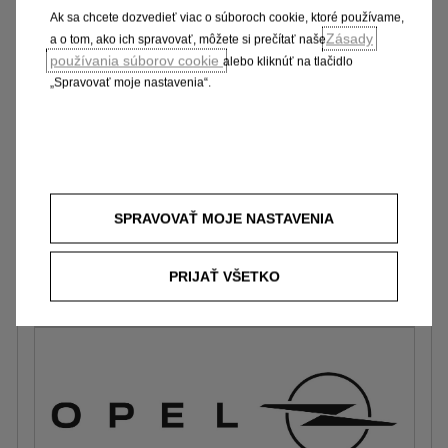
Ak sa chcete dozvedieť viac o súboroch cookie, ktoré používame,
Zásady
a o tom, ako ich spravovať, môžete si prečítať naše
používania súborov cookie
alebo kliknúť na tlačidlo
„Spravovať moje nastavenia“.
Ochranné plastové lemy predných
blatníkov
SPRAVOVAŤ MOJE NASTAVENIA
150 € Bez DPH
PRIJAŤ VŠETKO
Pridať