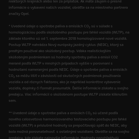
niektorých krajinách alebo len za príplatok. Ak máte záujem o presné
informácie o vybavení našich vozidiel, obráťte sa na miestneho partnera
značky Opel.
* Uvedené údaje o spotrebe paliva a emisiách CO
sú v súlade s
2
homologizáciou podľa skúšobného postupu pre ľahké vozidlá (WLTP), na
základe ktorého sú od 1. septembra 2018 homologizované nové vozidlá.
Postup WLTP nahrádza Nový európsky jazdný cyklus (NEDC), ktorý sa
predtým používal ako skúšobný postup. Vďaka realistickejším
skúšobným podmienkam sú hodnoty spotreby paliva a emisií CO2
merané podľa WLTP v mnohých prípadoch vyššie v porovnaní s
hodnotami nameranými podľa NEDC. Údaje o spotrebe paliva a emisiách
CO
sa môžu líšiť v závislosti od skutočných podmienok používania
2
vozidla a od rôznych faktorov, ako je napríklad konkrétne vybavenie
vozidla, doplnky či formát pneumatík. Ďalšie informácie získate u svojho
predajcu. Viac informácií o skúšobnom postupe WLTP získate kliknutím
sem.
** Uvedené údaje o spotrebe paliva a emisiách CO
sú učené podľa
2
nového celosvetovo harmonizovaného testovacieho postupu pre ľahké
vozidlá (WLTP) a príslušné hodnoty sa prepočítavajú späť do NEDC, aby
bola možná porovnateľnosť s ostatnými vozidlami. Obráťte sa na svojho
predajcu, kde získate najnovšie informácie. Hodnoty nezohľadňujú