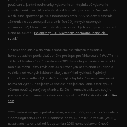
používanie, jazdné podmienky, vybavenie ani doplnkové vybavenie
vozidla a môžu sa líšiť v závislosti od formátu pneumatík. Viac informácií
o oficiálnej spotrebe paliva a hodnotách emisií CO
nájdete v smernici
2
„Smernica o spotrebe paliva a emisiách CO
nových osobných
2
automobilov“, ktorá je voľne dostupná na všetkých predajných miestach
alebo na adrese [
Iné aktivity SOI | Slovenská obchodná inšpekcia -
soi.sk
]
*** Uvedené údaje o dojazde a spotrebe elektriny sú v súlade s
homologizáciou podľa skúšobného postupu pre ľahké vozidlá (WLTP), na
základe ktorého sú od 1. septembra 2018 homologizované nové vozidlá.
Údaje sa môžu líšiť v závislosti od skutočných podmienok používania
vozidla a od rôznych faktorov, ako je napríklad rýchlosť, teplotný
komfort vo vozidle, štýl jazdy či vonkajšia teplota. Čas nabíjania závisí
najmä od výkonu nabíjačky vo vozidle, nabíjacieho kábla a tiež typu a
výkonu použitej nabíjacej stanice. Ďalšie informácie získate u svojho
predajcu. Viac informácií o skúšobnom postupe WLTP získate
kliknutím
sem
.
**** Uvedené údaje o spotrebe paliva, emisiách CO
a dojazde sú v súlade
2
s homologizáciou podľa skúšobného postupu pre ľahké vozidlá (WLTP),
na základe ktorého sú od 1. septembra 2018 homologizované nové