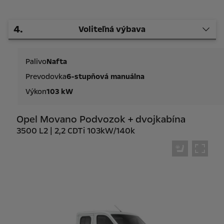
4
.
Voliteľná výbava
Palivo
Nafta
Prevodovka
6-stupňová manuálna
Výkon
103 kW
Opel Movano Podvozok + dvojkabína
3500 L2 | 2,2 CDTi 103kW/140k