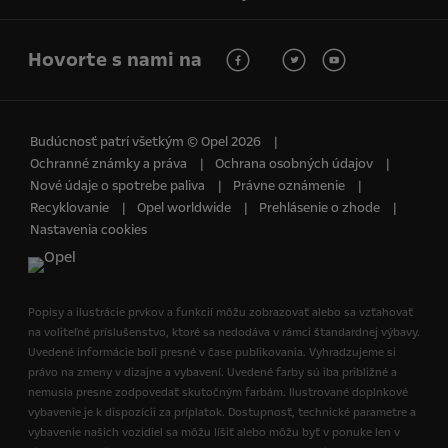
Hovorte s nami na
Budúcnosť patrí všetkým © Opel 2026
Ochranné známky a práva
Ochrana osobných údajov
Nové údaje o spotrebe paliva
Právne oznámenie
Recyklovanie
Opel worldwide
Prehlásenie o zhode
Nastavenia cookies
Popisy a ilustrácie prvkov a funkcií môžu zobrazovať alebo sa vzťahovať
na voliteľné príslušenstvo, ktoré sa nedodáva v rámci štandardnej výbavy.
Uvedené informácie boli presné v čase publikovania. Vyhradzujeme si
právo na zmeny v dizajne a vybavení. Uvedené farby sú iba približné a
nemusia presne zodpovedať skutočným farbám. Ilustrované doplnkové
vybavenie je k dispozícii za príplatok. Dostupnosť, technické parametre a
vybavenie našich vozidiel sa môžu líšiť alebo môžu byť v ponuke len v