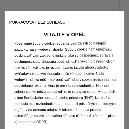
POKRAČOVAŤ BEZ SÚHLASU →
VITAJTE V OPEL
Používame súbory cookie, aby sme vám zaistili čo najlepší
zážitok z našej webovej stránky. Súbory cookie nám umožňujú
poskytovať vám základné funkcie, ako sú bezpečnosť, správa a
Elektricky sklápateľné spätné
dostupnosť siete. Zlepšujú použiteľnosť a výkon prostredníctvom
zrkadlá
rôznych funkcií, ako je rozpoznávanie jazyka alebo výsledky
vyhľadávania, a tým zlepšujú to, čo vám ponúkame. Naša
160 € Bez DPH
webová stránka môže tiež používať súbory cookie tretích strán na
odosielanie reklamy, ktorá je pre vás relevantnejšia. Niektoré
Pridať
súbory cookie môžu spracúvať tretie strany so sídlom v krajinách
mimo Európskeho hospodárskeho priestoru (EHP), ktoré ešte
nemusia mať rozhodnutie o primeranosti príslušných európskych
orgánov na ochranu údajov. V takom prípade sa prenos
uskutočňuje na základe vášho súhlasu (Článok č. 49 ods. 1 písm.
a) nariadenia GDPR).