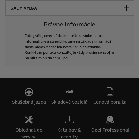
SADY VÝBAV
Právne informácie
Fotografie,
ceny
a
údaje
na
tejto
stránke
sú
iba
informatívne
a
sú
publikované
na
základe
informácií
dostupných
v
čase
ich
zverejnenia
na
stránke.
Konkrétnu
ponuku
konzultujte
vždy
prosím
so
svojim
najbližším
predajcom
Opel.
Skúšobná jazda
Skladové vozidlá
Cenová ponuka
Objednať do
Katalógy &
Opel Professional
servisu
cenníky