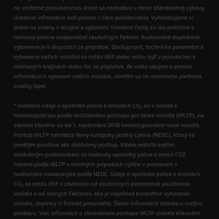
na voliteľné príslušenstvo, ktoré sa nedodáva v rámci štandardnej výbavy.
Uvedené informácie boli presné v čase publikovania. Vyhradzujeme si
právo na zmeny v dizajne a vybavení. Uvedené farby sú iba približné a
nemusia presne zodpovedať skutočným farbám. Ilustrované doplnkové
vybavenie je k dispozícii za príplatok. Dostupnosť, technické parametre a
vybavenie našich vozidiel sa môžu líšiť alebo môžu byť v ponuke len v
niektorých krajinách alebo len za príplatok. Ak máte záujem o presné
informácie o vybavení našich vozidiel, obráťte sa na miestneho partnera
značky Opel.
* Uvedené údaje o spotrebe paliva a emisiách CO
sú v súlade s
2
homologizáciou podľa skúšobného postupu pre ľahké vozidlá (WLTP), na
základe ktorého sú od 1. septembra 2018 homologizované nové vozidlá.
Postup WLTP nahrádza Nový európsky jazdný cyklus (NEDC), ktorý sa
predtým používal ako skúšobný postup. Vďaka realistickejším
skúšobným podmienkam sú hodnoty spotreby paliva a emisií CO2
merané podľa WLTP v mnohých prípadoch vyššie v porovnaní s
hodnotami nameranými podľa NEDC. Údaje o spotrebe paliva a emisiách
CO
sa môžu líšiť v závislosti od skutočných podmienok používania
2
vozidla a od rôznych faktorov, ako je napríklad konkrétne vybavenie
vozidla, doplnky či formát pneumatík. Ďalšie informácie získate u svojho
predajcu. Viac informácií o skúšobnom postupe WLTP získate kliknutím