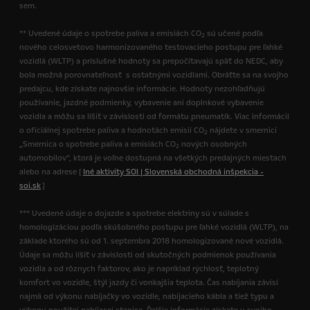
sem.
** Uvedené údaje o spotrebe paliva a emisiách CO
sú učené podľa
2
nového celosvetovo harmonizovaného testovacieho postupu pre ľahké
vozidlá (WLTP) a príslušné hodnoty sa prepočítavajú späť do NEDC, aby
bola možná porovnateľnosť s ostatnými vozidlami. Obráťte sa na svojho
predajcu, kde získate najnovšie informácie. Hodnoty nezohľadňujú
používanie, jazdné podmienky, vybavenie ani doplnkové vybavenie
vozidla a môžu sa líšiť v závislosti od formátu pneumatík. Viac informácií
o oficiálnej spotrebe paliva a hodnotách emisií CO
nájdete v smernici
2
„Smernica o spotrebe paliva a emisiách CO
nových osobných
2
automobilov“, ktorá je voľne dostupná na všetkých predajných miestach
alebo na adrese [
Iné aktivity SOI | Slovenská obchodná inšpekcia -
soi.sk
]
*** Uvedené údaje o dojazde a spotrebe elektriny sú v súlade s
homologizáciou podľa skúšobného postupu pre ľahké vozidlá (WLTP), na
základe ktorého sú od 1. septembra 2018 homologizované nové vozidlá.
Údaje sa môžu líšiť v závislosti od skutočných podmienok používania
vozidla a od rôznych faktorov, ako je napríklad rýchlosť, teplotný
komfort vo vozidle, štýl jazdy či vonkajšia teplota. Čas nabíjania závisí
najmä od výkonu nabíjačky vo vozidle, nabíjacieho kábla a tiež typu a