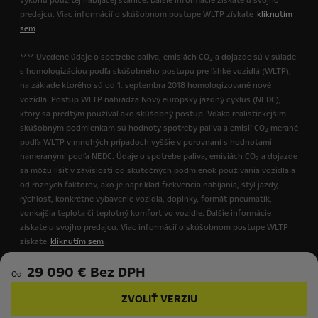
výkonu použitej nabíjacej stanice. Ďalšie informácie získate u svojho
predajcu. Viac informácií o skúšobnom postupe WLTP získate
kliknutím
sem
.
**** Uvedené údaje o spotrebe paliva, emisiách CO
a dojazde sú v súlade
2
s homologizáciou podľa skúšobného postupu pre ľahké vozidlá (WLTP),
na základe ktorého sú od 1. septembra 2018 homologizované nové
vozidlá. Postup WLTP nahrádza Nový európsky jazdný cyklus (NEDC),
ktorý sa predtým používal ako skúšobný postup. Vďaka realistickejším
skúšobným podmienkam sú hodnoty spotreby paliva a emisií CO
merané
2
podľa WLTP v mnohých prípadoch vyššie v porovnaní s hodnotami
nameranými podľa NEDC. Údaje o spotrebe paliva, emisiách CO
a dojazde
2
sa môžu líšiť v závislosti od skutočných podmienok používania vozidla a
od rôznych faktorov, ako je napríklad frekvencia nabíjania, štýl jazdy,
rýchlosť, konkrétne vybavenie vozidla, doplnky, formát pneumatík,
vonkajšia teplota či teplotný komfort vo vozidle. Ďalšie informácie
získate u svojho predajcu. Viac informácií o skúšobnom postupe WLTP
získate
kliknutím sem
.
29 090 € Bez DPH
Od
ZVOLIŤ VERZIU