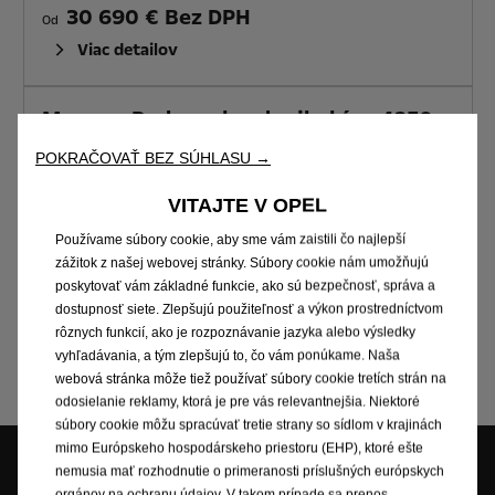
30 690 € Bez DPH
Od
Viac detailov
Movano Podvozok + dvojkabína 4250
HEAVY L3
POKRAČOVAŤ BEZ SÚHLASU →
32 890 € Bez DPH
Od
VITAJTE V OPEL
Viac detailov
Používame súbory cookie, aby sme vám zaistili čo najlepší
zážitok z našej webovej stránky. Súbory cookie nám umožňujú
MENTION_TRANSVERSE_TITLE
poskytovať vám základné funkcie, ako sú bezpečnosť, správa a
dostupnosť siete. Zlepšujú použiteľnosť a výkon prostredníctvom
rôznych funkcií, ako je rozpoznávanie jazyka alebo výsledky
MENTION_FINITION
EMISSIONS_STANDARD_TRANSVERSE_LEGAL_MENTION
vyhľadávania, a tým zlepšujú to, čo vám ponúkame. Naša
webová stránka môže tiež používať súbory cookie tretích strán na
odosielanie reklamy, ktorá je pre vás relevantnejšia. Niektoré
súbory cookie môžu spracúvať tretie strany so sídlom v krajinách
mimo Európskeho hospodárskeho priestoru (EHP), ktoré ešte
nemusia mať rozhodnutie o primeranosti príslušných európskych
orgánov na ochranu údajov. V takom prípade sa prenos