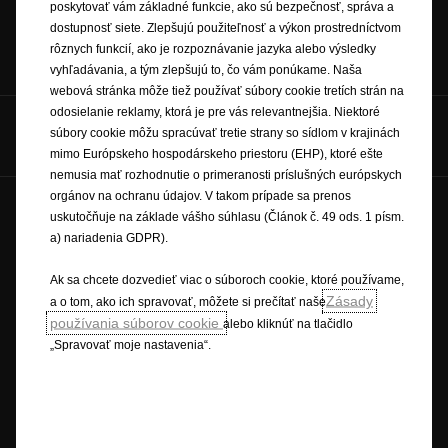
poskytovať vám základné funkcie, ako sú bezpečnosť, správa a
dostupnosť siete. Zlepšujú použiteľnosť a výkon prostredníctvom
Objednať do
Katalógy &
Opel Professional
rôznych funkcií, ako je rozpoznávanie jazyka alebo výsledky
servisu
cenníky
vyhľadávania, a tým zlepšujú to, čo vám ponúkame. Naša
webová stránka môže tiež používať súbory cookie tretích strán na
odosielanie reklamy, ktorá je pre vás relevantnejšia. Niektoré
Hovorte s nami na
súbory cookie môžu spracúvať tretie strany so sídlom v krajinách
mimo Európskeho hospodárskeho priestoru (EHP), ktoré ešte
nemusia mať rozhodnutie o primeranosti príslušných európskych
orgánov na ochranu údajov. V takom prípade sa prenos
Budúcnosť patrí všetkým © Opel 2026
uskutočňuje na základe vášho súhlasu (Článok č. 49 ods. 1 písm.
a) nariadenia GDPR).
Ochranné známky a práva
Ochrana osobných údajov
Nové údaje o spotrebe paliva
Právne oznámenie
Ak sa chcete dozvedieť viac o súboroch cookie, ktoré používame,
Recyklovanie
Opel worldwide
Prehlásenie o zhode
Zásady
a o tom, ako ich spravovať, môžete si prečítať naše
Nastavenia cookies
používania súborov cookie
alebo kliknúť na tlačidlo
„Spravovať moje nastavenia“.
Popisy a ilustrácie prvkov a funkcií môžu zobrazovať alebo sa vzťahovať
na voliteľné príslušenstvo, ktoré sa nedodáva v rámci štandardnej výbavy.
Uvedené informácie boli presné v čase publikovania. Vyhradzujeme si