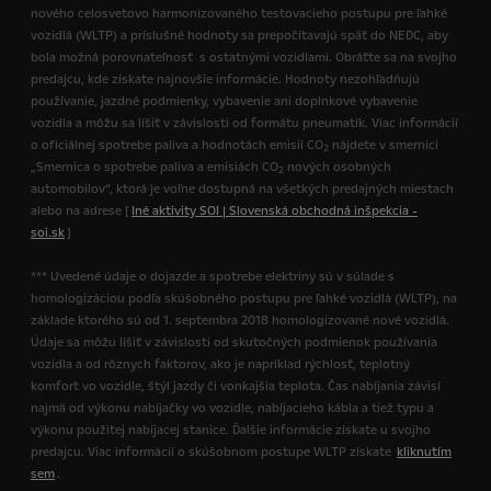
nového celosvetovo harmonizovaného testovacieho postupu pre ľahké
vozidlá (WLTP) a príslušné hodnoty sa prepočítavajú späť do NEDC, aby
bola možná porovnateľnosť s ostatnými vozidlami. Obráťte sa na svojho
predajcu, kde získate najnovšie informácie. Hodnoty nezohľadňujú
používanie, jazdné podmienky, vybavenie ani doplnkové vybavenie
vozidla a môžu sa líšiť v závislosti od formátu pneumatík. Viac informácií
o oficiálnej spotrebe paliva a hodnotách emisií CO
nájdete v smernici
2
„Smernica o spotrebe paliva a emisiách CO
nových osobných
2
automobilov“, ktorá je voľne dostupná na všetkých predajných miestach
alebo na adrese [
Iné aktivity SOI | Slovenská obchodná inšpekcia -
soi.sk
]
*** Uvedené údaje o dojazde a spotrebe elektriny sú v súlade s
homologizáciou podľa skúšobného postupu pre ľahké vozidlá (WLTP), na
základe ktorého sú od 1. septembra 2018 homologizované nové vozidlá.
Údaje sa môžu líšiť v závislosti od skutočných podmienok používania
vozidla a od rôznych faktorov, ako je napríklad rýchlosť, teplotný
komfort vo vozidle, štýl jazdy či vonkajšia teplota. Čas nabíjania závisí
najmä od výkonu nabíjačky vo vozidle, nabíjacieho kábla a tiež typu a
výkonu použitej nabíjacej stanice. Ďalšie informácie získate u svojho
predajcu. Viac informácií o skúšobnom postupe WLTP získate
kliknutím
sem
.