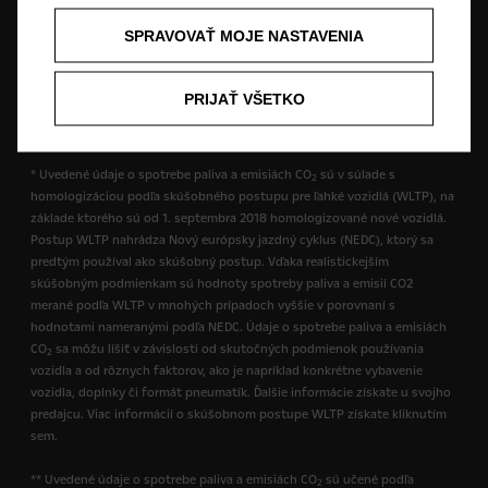
právo na zmeny v dizajne a vybavení. Uvedené farby sú iba približné a
nemusia presne zodpovedať skutočným farbám. Ilustrované doplnkové
SPRAVOVAŤ MOJE NASTAVENIA
vybavenie je k dispozícii za príplatok. Dostupnosť, technické parametre a
vybavenie našich vozidiel sa môžu líšiť alebo môžu byť v ponuke len v
niektorých krajinách alebo len za príplatok. Ak máte záujem o presné
PRIJAŤ VŠETKO
informácie o vybavení našich vozidiel, obráťte sa na miestneho partnera
značky Opel.
* Uvedené údaje o spotrebe paliva a emisiách CO
sú v súlade s
2
homologizáciou podľa skúšobného postupu pre ľahké vozidlá (WLTP), na
základe ktorého sú od 1. septembra 2018 homologizované nové vozidlá.
Postup WLTP nahrádza Nový európsky jazdný cyklus (NEDC), ktorý sa
predtým používal ako skúšobný postup. Vďaka realistickejším
skúšobným podmienkam sú hodnoty spotreby paliva a emisií CO2
merané podľa WLTP v mnohých prípadoch vyššie v porovnaní s
hodnotami nameranými podľa NEDC. Údaje o spotrebe paliva a emisiách
CO
sa môžu líšiť v závislosti od skutočných podmienok používania
2
vozidla a od rôznych faktorov, ako je napríklad konkrétne vybavenie
vozidla, doplnky či formát pneumatík. Ďalšie informácie získate u svojho
predajcu. Viac informácií o skúšobnom postupe WLTP získate kliknutím
sem.
** Uvedené údaje o spotrebe paliva a emisiách CO
sú učené podľa
2