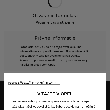
Otváranie formulára
Prosíme vás o strpenie
Právne informácie
Fotografie,
ceny
a
údaje
na
tejto
stránke
sú
iba
informatívne
a
sú
publikované
na
základe
informácií
dostupných
v
čase
ich
zverejnenia
na
stránke.
Konkrétnu
ponuku
konzultujte
vždy
prosím
so
svojim
najbližším
predajcom
Opel.
POKRAČOVAŤ BEZ SÚHLASU →
VITAJTE V OPEL
Skúšobná jazda
Skladové vozidlá
Cenová ponuka
Používame súbory cookie, aby sme vám zaistili čo najlepší
zážitok z našej webovej stránky. Súbory cookie nám umožňujú