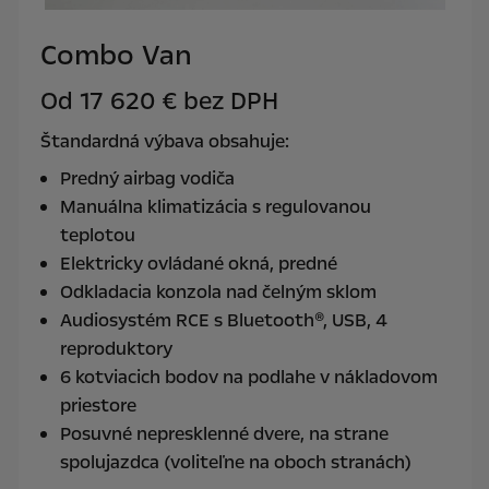
Combo Van
Od
17 620 € bez DPH
Štandardná výbava obsahuje:
Predný airbag vodiča
Manuálna klimatizácia s regulovanou
teplotou
Elektricky ovládané okná, predné
Odkladacia konzola nad čelným sklom
Audiosystém RCE s Bluetooth®, USB, 4
reproduktory
6 kotviacich bodov na podlahe v nákladovom
priestore
Posuvné nepresklenné dvere, na strane
spolujazdca (voliteľne na oboch stranách)