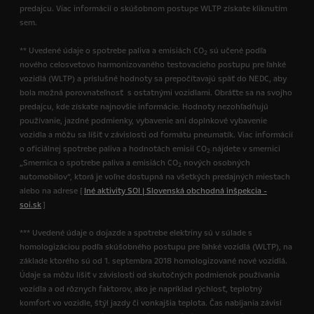
predajcu. Viac informácií o skúšobnom postupe WLTP získate kliknutím
sem.
** Uvedené údaje o spotrebe paliva a emisiách CO
sú učené podľa
2
nového celosvetovo harmonizovaného testovacieho postupu pre ľahké
vozidlá (WLTP) a príslušné hodnoty sa prepočítavajú späť do NEDC, aby
bola možná porovnateľnosť s ostatnými vozidlami. Obráťte sa na svojho
predajcu, kde získate najnovšie informácie. Hodnoty nezohľadňujú
používanie, jazdné podmienky, vybavenie ani doplnkové vybavenie
vozidla a môžu sa líšiť v závislosti od formátu pneumatík. Viac informácií
o oficiálnej spotrebe paliva a hodnotách emisií CO
nájdete v smernici
2
„Smernica o spotrebe paliva a emisiách CO
nových osobných
2
automobilov“, ktorá je voľne dostupná na všetkých predajných miestach
alebo na adrese [
Iné aktivity SOI | Slovenská obchodná inšpekcia -
soi.sk
]
*** Uvedené údaje o dojazde a spotrebe elektriny sú v súlade s
homologizáciou podľa skúšobného postupu pre ľahké vozidlá (WLTP), na
základe ktorého sú od 1. septembra 2018 homologizované nové vozidlá.
Údaje sa môžu líšiť v závislosti od skutočných podmienok používania
vozidla a od rôznych faktorov, ako je napríklad rýchlosť, teplotný
komfort vo vozidle, štýl jazdy či vonkajšia teplota. Čas nabíjania závisí