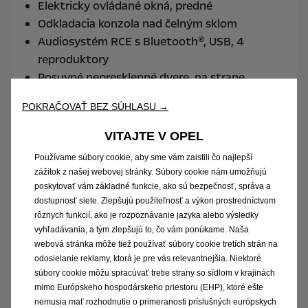
Elektricky ovládané okná, predné
Odkladacia konzola nad čelným sklom
Audiosystém RCE s Bluetooth®, USB, 4
reproduktory
Posuvné nepresklenné dvere, na strane
spolujazdca (voliteľne na oboch stranách)
POKRAČOVAŤ BEZ SÚHLASU →
VITAJTE V OPEL
Používame súbory cookie, aby sme vám zaistili čo najlepší
Combo Life Pro
zážitok z našej webovej stránky. Súbory cookie nám umožňujú
poskytovať vám základné funkcie, ako sú bezpečnosť, správa a
Pre rodinu i prácu
dostupnosť siete. Zlepšujú použiteľnosť a výkon prostredníctvom
rôznych funkcií, ako je rozpoznávanie jazyka alebo výsledky
vyhľadávania, a tým zlepšujú to, čo vám ponúkame. Naša
webová stránka môže tiež používať súbory cookie tretích strán na
odosielanie reklamy, ktorá je pre vás relevantnejšia. Niektoré
súbory cookie môžu spracúvať tretie strany so sídlom v krajinách
mimo Európskeho hospodárskeho priestoru (EHP), ktoré ešte
nemusia mať rozhodnutie o primeranosti príslušných európskych