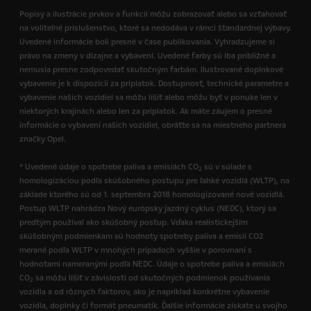
Popisy a ilustrácie prvkov a funkcií môžu zobrazovať alebo sa vzťahovať
na voliteľné príslušenstvo, ktoré sa nedodáva v rámci štandardnej výbavy.
Uvedené informácie boli presné v čase publikovania. Vyhradzujeme si
právo na zmeny v dizajne a vybavení. Uvedené farby sú iba približné a
nemusia presne zodpovedať skutočným farbám. Ilustrované doplnkové
vybavenie je k dispozícii za príplatok. Dostupnosť, technické parametre a
vybavenie našich vozidiel sa môžu líšiť alebo môžu byť v ponuke len v
niektorých krajinách alebo len za príplatok. Ak máte záujem o presné
informácie o vybavení našich vozidiel, obráťte sa na miestneho partnera
značky Opel.
* Uvedené údaje o spotrebe paliva a emisiách CO
sú v súlade s
2
homologizáciou podľa skúšobného postupu pre ľahké vozidlá (WLTP), na
základe ktorého sú od 1. septembra 2018 homologizované nové vozidlá.
Postup WLTP nahrádza Nový európsky jazdný cyklus (NEDC), ktorý sa
predtým používal ako skúšobný postup. Vďaka realistickejším
skúšobným podmienkam sú hodnoty spotreby paliva a emisií CO2
merané podľa WLTP v mnohých prípadoch vyššie v porovnaní s
hodnotami nameranými podľa NEDC. Údaje o spotrebe paliva a emisiách
CO
sa môžu líšiť v závislosti od skutočných podmienok používania
2
vozidla a od rôznych faktorov, ako je napríklad konkrétne vybavenie
vozidla, doplnky či formát pneumatík. Ďalšie informácie získate u svojho