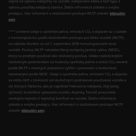
najmä od výkonu nabíjačky vo vozidle, nabíjacieho kábla a tiež typu a
výkonu použitej nabíjacej stanice. Ďalšie informácie získate u svojho
predajcu. Viac informácií o skúšobnom postupe WLTP získate
kliknutím
sem
.
**** Uvedené údaje o spotrebe paliva, emisiách CO
a dojazde sú v súlade
2
s homologizáciou podľa skúšobného postupu pre ľahké vozidlá (WLTP),
na základe ktorého sú od 1. septembra 2018 homologizované nové
vozidlá. Postup WLTP nahrádza Nový európsky jazdný cyklus (NEDC),
ktorý sa predtým používal ako skúšobný postup. Vďaka realistickejším
skúšobným podmienkam sú hodnoty spotreby paliva a emisií CO
merané
2
podľa WLTP v mnohých prípadoch vyššie v porovnaní s hodnotami
nameranými podľa NEDC. Údaje o spotrebe paliva, emisiách CO
a dojazde
2
sa môžu líšiť v závislosti od skutočných podmienok používania vozidla a
od rôznych faktorov, ako je napríklad frekvencia nabíjania, štýl jazdy,
rýchlosť, konkrétne vybavenie vozidla, doplnky, formát pneumatík,
vonkajšia teplota či teplotný komfort vo vozidle. Ďalšie informácie
získate u svojho predajcu. Viac informácií o skúšobnom postupe WLTP
získate
kliknutím sem
.