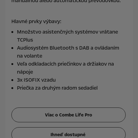
manuálnou alebo automatickou prevodovkou.
Hlavné prvky výbavy:
Množstvo asistenčných systémov vrátane
TCPlus
Audiosystém Bluetooth s DAB a ovládaním
na volante
Veľa odkladacích priečinkov a držiakov na
nápoje
3x ISOFIX vzadu
Priečka za druhým radom sedadiel
Viac o Combe Life Pro
Ihneď dostupné