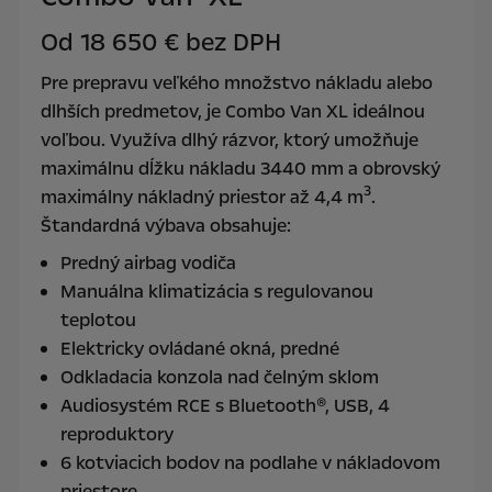
Od
18 650 € bez DPH
Pre prepravu veľkého množstvo nákladu alebo
dlhších predmetov, je Combo Van XL ideálnou
voľbou. Využíva dlhý rázvor, ktorý umožňuje
maximálnu dĺžku nákladu 3440 mm a obrovský
3
maximálny nákladný priestor až 4,4 m
.
Štandardná výbava obsahuje:
Predný airbag vodiča
Manuálna klimatizácia s regulovanou
teplotou
Elektricky ovládané okná, predné
Odkladacia konzola nad čelným sklom
Audiosystém RCE s Bluetooth®, USB, 4
reproduktory
6 kotviacich bodov na podlahe v nákladovom
priestore