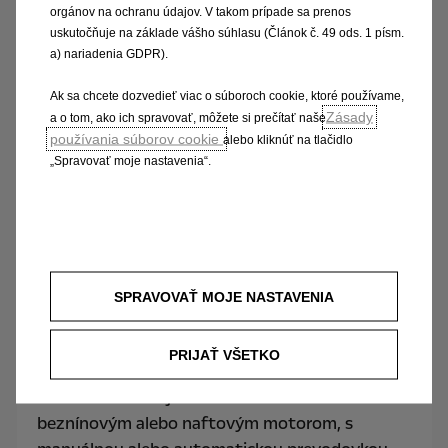
orgánov na ochranu údajov. V takom prípade sa prenos
uskutočňuje na základe vášho súhlasu (Článok č. 49 ods. 1 písm.
a) nariadenia GDPR).
Ak sa chcete dozvedieť viac o súboroch cookie, ktoré používame,
Zásady
a o tom, ako ich spravovať, môžete si prečítať naše
používania súborov cookie
alebo kliknúť na tlačidlo
„Spravovať moje nastavenia“.
Combo Life Pro
Potrebujete vaše úžitkové auto, ktoré sa
postará nielen o váš pracovný tím, ale zaskočí aj
SPRAVOVAŤ MOJE NASTAVENIA
za rodinné auto? Pre vás je ponuka Combo Life
Pro ako ušitá. Výbava ako v luxusnom osobnom
PRIJAŤ VŠETKO
aute, trvanlivosť a praktickosť úžitkového
automobilu – to je Combo Life Pro S
beznínovým alebo naftovým motorom, s