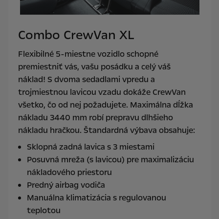
Combo CrewVan XL
Flexibilné 5-miestne vozidlo schopné
premiestniť vás, vašu posádku a celý váš
náklad! S dvoma sedadlami vpredu a
trojmiestnou lavicou vzadu dokáže CrewVan
všetko, čo od nej požadujete. Maximálna dĺžka
nákladu 3440 mm robí prepravu dlhšieho
nákladu hračkou. Štandardná výbava obsahuje:
Sklopná zadná lavica s 3 miestami
Posuvná mreža (s lavicou) pre maximalizáciu
nákladového priestoru
Predný airbag vodiča
Manuálna klimatizácia s regulovanou
teplotou