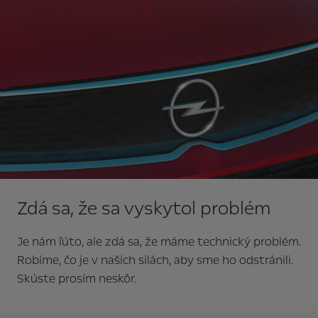
Zdá sa, že sa vyskytol problém
Je nám ľúto, ale zdá sa, že máme technický problém.
Robíme, čo je v našich silách, aby sme ho odstránili.
Skúste prosím neskôr.