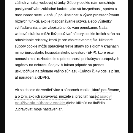
zážitok z našej webovej stránky. Súbory cookie nám umožňujú
na voliteľné príslušenstvo, ktoré sa nedodáva v rámci štandardnej výbavy.
poskytovať vám základné funkcie, ako sú bezpečnosť, správa a
Uvedené informácie boli presné v čase publikovania. Vyhradzujeme si
dostupnosť siete. Zlepšujú použiteľnosť a výkon prostredníctvom
právo na zmeny v dizajne a vybavení. Uvedené farby sú iba približné a
rôznych funkcií, ako je rozpoznávanie jazyka alebo výsledky
nemusia presne zodpovedať skutočným farbám. Ilustrované doplnkové
vyhľadávania, a tým zlepšujú to, čo vám ponúkame. Naša
vybavenie je k dispozícii za príplatok. Dostupnosť, technické parametre a
webová stránka môže tiež používať súbory cookie tretích strán na
vybavenie našich vozidiel sa môžu líšiť alebo môžu byť v ponuke len v
odosielanie reklamy, ktorá je pre vás relevantnejšia. Niektoré
niektorých krajinách alebo len za príplatok. Ak máte záujem o presné
súbory cookie môžu spracúvať tretie strany so sídlom v krajinách
informácie o vybavení našich vozidiel, obráťte sa na miestneho partnera
mimo Európskeho hospodárskeho priestoru (EHP), ktoré ešte
značky Opel.
nemusia mať rozhodnutie o primeranosti príslušných európskych
* Uvedené údaje o spotrebe paliva a emisiách CO
sú v súlade s
orgánov na ochranu údajov. V takom prípade sa prenos
2
homologizáciou podľa skúšobného postupu pre ľahké vozidlá (WLTP), na
uskutočňuje na základe vášho súhlasu (Článok č. 49 ods. 1 písm.
základe ktorého sú od 1. septembra 2018 homologizované nové vozidlá.
a) nariadenia GDPR).
Postup WLTP nahrádza Nový európsky jazdný cyklus (NEDC), ktorý sa
predtým používal ako skúšobný postup. Vďaka realistickejším
Ak sa chcete dozvedieť viac o súboroch cookie, ktoré používame,
skúšobným podmienkam sú hodnoty spotreby paliva a emisií CO2
Zásady
a o tom, ako ich spravovať, môžete si prečítať naše
merané podľa WLTP v mnohých prípadoch vyššie v porovnaní s
používania súborov cookie
alebo kliknúť na tlačidlo
hodnotami nameranými podľa NEDC. Údaje o spotrebe paliva a emisiách
„Spravovať moje nastavenia“.
CO
sa môžu líšiť v závislosti od skutočných podmienok používania
2
vozidla a od rôznych faktorov, ako je napríklad konkrétne vybavenie
vozidla, doplnky či formát pneumatík. Ďalšie informácie získate u svojho
predajcu. Viac informácií o skúšobnom postupe WLTP získate kliknutím