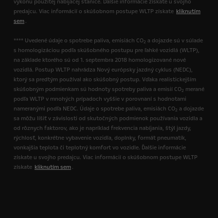
výkonu použitej nabíjacej stanice. Ďalšie informácie získate u svojho
predajcu. Viac informácií o skúšobnom postupe WLTP získate
kliknutím
sem
.
**** Uvedené údaje o spotrebe paliva, emisiách CO
a dojazde sú v súlade
2
s homologizáciou podľa skúšobného postupu pre ľahké vozidlá (WLTP),
na základe ktorého sú od 1. septembra 2018 homologizované nové
vozidlá. Postup WLTP nahrádza Nový európsky jazdný cyklus (NEDC),
ktorý sa predtým používal ako skúšobný postup. Vďaka realistickejším
skúšobným podmienkam sú hodnoty spotreby paliva a emisií CO
merané
2
podľa WLTP v mnohých prípadoch vyššie v porovnaní s hodnotami
nameranými podľa NEDC. Údaje o spotrebe paliva, emisiách CO
a dojazde
2
sa môžu líšiť v závislosti od skutočných podmienok používania vozidla a
od rôznych faktorov, ako je napríklad frekvencia nabíjania, štýl jazdy,
rýchlosť, konkrétne vybavenie vozidla, doplnky, formát pneumatík,
vonkajšia teplota či teplotný komfort vo vozidle. Ďalšie informácie
získate u svojho predajcu. Viac informácií o skúšobnom postupe WLTP
získate
kliknutím sem
.