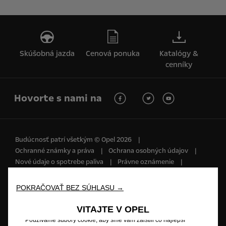
Skúšobná jazda
Cenová ponuka
Katalógy &
cenníky
Hovorte s nami na
Budúcnosť patrí všetkým © Opel 2026
Ochranné známky a práva
Ochrana osobných údajov
Nové údaje o spotrebe paliva
Právne oznámenie
Recyklovanie
Opel worldwide
Prehlásenie o zhode
Nastavenia cookies
POKRAČOVAŤ BEZ SÚHLASU →
VITAJTE V OPEL
Používame súbory cookie, aby sme vám zaistili čo najlepší
Popisy a ilustrácie prvkov a funkcií môžu zobrazovať alebo sa vzťahovať