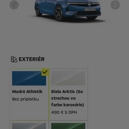
EXTERIÉR
Modrá Athletik
Biela Arktis (So
strechou vo
Bez príplatku
farbe karosérie)
490 € S DPH