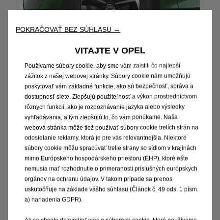
POKRAČOVAŤ BEZ SÚHLASU →
VITAJTE V OPEL
16" disky z ľahkej zliatiny Admiral s výbrusom
Diaond Cut
Používame súbory cookie, aby sme vám zaistili čo najlepší
zážitok z našej webovej stránky. Súbory cookie nám umožňujú
Bez príplatku
poskytovať vám základné funkcie, ako sú bezpečnosť, správa a
dostupnosť siete. Zlepšujú použiteľnosť a výkon prostredníctvom
rôznych funkcií, ako je rozpoznávanie jazyka alebo výsledky
vyhľadávania, a tým zlepšujú to, čo vám ponúkame. Naša
webová stránka môže tiež používať súbory cookie tretích strán na
odosielanie reklamy, ktorá je pre vás relevantnejšia. Niektoré
súbory cookie môžu spracúvať tretie strany so sídlom v krajinách
mimo Európskeho hospodárskeho priestoru (EHP), ktoré ešte
nemusia mať rozhodnutie o primeranosti príslušných európskych
orgánov na ochranu údajov. V takom prípade sa prenos
17" čierne disky z ľahkej zliatiny Kadett s výbrusom
uskutočňuje na základe vášho súhlasu (Článok č. 49 ods. 1 písm.
Diaond Cut
a) nariadenia GDPR).
250 € S DPH