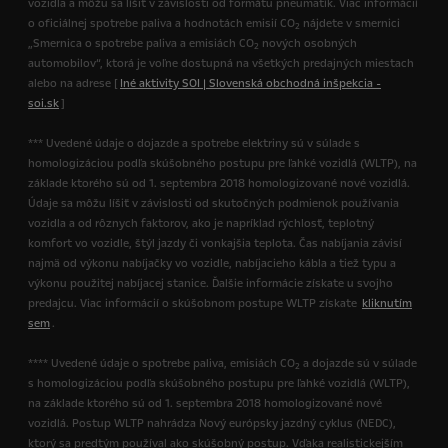
vozidla a môžu sa líšiť v závislosti od formátu pneumatík. Viac informácií
o oficiálnej spotrebe paliva a hodnotách emisií CO
nájdete v smernici
2
„Smernica o spotrebe paliva a emisiách CO
nových osobných
2
automobilov“, ktorá je voľne dostupná na všetkých predajných miestach
alebo na adrese [
Iné aktivity SOI | Slovenská obchodná inšpekcia -
soi.sk
]
*** Uvedené údaje o dojazde a spotrebe elektriny sú v súlade s
homologizáciou podľa skúšobného postupu pre ľahké vozidlá (WLTP), na
základe ktorého sú od 1. septembra 2018 homologizované nové vozidlá.
Údaje sa môžu líšiť v závislosti od skutočných podmienok používania
vozidla a od rôznych faktorov, ako je napríklad rýchlosť, teplotný
komfort vo vozidle, štýl jazdy či vonkajšia teplota. Čas nabíjania závisí
najmä od výkonu nabíjačky vo vozidle, nabíjacieho kábla a tiež typu a
výkonu použitej nabíjacej stanice. Ďalšie informácie získate u svojho
predajcu. Viac informácií o skúšobnom postupe WLTP získate
kliknutím
sem
.
**** Uvedené údaje o spotrebe paliva, emisiách CO
a dojazde sú v súlade
2
s homologizáciou podľa skúšobného postupu pre ľahké vozidlá (WLTP),
na základe ktorého sú od 1. septembra 2018 homologizované nové
vozidlá. Postup WLTP nahrádza Nový európsky jazdný cyklus (NEDC),
ktorý sa predtým používal ako skúšobný postup. Vďaka realistickejším