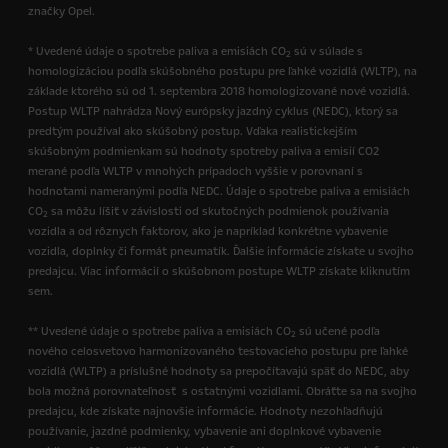
značky Opel.
* Uvedené údaje o spotrebe paliva a emisiách CO
sú v súlade s
2
homologizáciou podľa skúšobného postupu pre ľahké vozidlá (WLTP), na
základe ktorého sú od 1. septembra 2018 homologizované nové vozidlá.
Postup WLTP nahrádza Nový európsky jazdný cyklus (NEDC), ktorý sa
predtým používal ako skúšobný postup. Vďaka realistickejším
skúšobným podmienkam sú hodnoty spotreby paliva a emisií CO2
merané podľa WLTP v mnohých prípadoch vyššie v porovnaní s
hodnotami nameranými podľa NEDC. Údaje o spotrebe paliva a emisiách
CO
sa môžu líšiť v závislosti od skutočných podmienok používania
2
vozidla a od rôznych faktorov, ako je napríklad konkrétne vybavenie
vozidla, doplnky či formát pneumatík. Ďalšie informácie získate u svojho
predajcu. Viac informácií o skúšobnom postupe WLTP získate kliknutím
sem.
** Uvedené údaje o spotrebe paliva a emisiách CO
sú učené podľa
2
nového celosvetovo harmonizovaného testovacieho postupu pre ľahké
vozidlá (WLTP) a príslušné hodnoty sa prepočítavajú späť do NEDC, aby
bola možná porovnateľnosť s ostatnými vozidlami. Obráťte sa na svojho
predajcu, kde získate najnovšie informácie. Hodnoty nezohľadňujú
používanie, jazdné podmienky, vybavenie ani doplnkové vybavenie