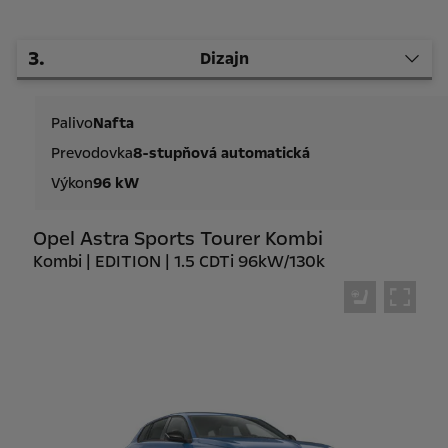
3
.
Dizajn
Palivo
Nafta
Prevodovka
8-stupňová automatická
Výkon
96 kW
Opel Astra Sports Tourer Kombi
Kombi | EDITION | 1.5 CDTi 96kW/130k