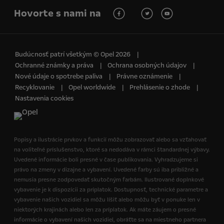
Hovorte s nami na
Budúcnosť patrí všetkým © Opel 2026
Ochranné známky a práva
Ochrana osobných údajov
Nové údaje o spotrebe paliva
Právne oznámenie
Recyklovanie
Opel worldwide
Prehlásenie o zhode
Nastavenia cookies
Popisy a ilustrácie prvkov a funkcií môžu zobrazovať alebo sa vzťahovať
na voliteľné príslušenstvo, ktoré sa nedodáva v rámci štandardnej výbavy.
Uvedené informácie boli presné v čase publikovania. Vyhradzujeme si
právo na zmeny v dizajne a vybavení. Uvedené farby sú iba približné a
nemusia presne zodpovedať skutočným farbám. Ilustrované doplnkové
vybavenie je k dispozícii za príplatok. Dostupnosť, technické parametre a
vybavenie našich vozidiel sa môžu líšiť alebo môžu byť v ponuke len v
niektorých krajinách alebo len za príplatok. Ak máte záujem o presné
informácie o vybavení našich vozidiel, obráťte sa na miestneho partnera