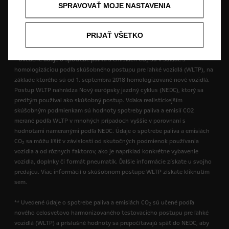
SPRAVOVAŤ MOJE NASTAVENIA
vybavenie našich vozidiel sa môžu líšiť alebo môžu byť v ponuke len v
niektorých krajinách alebo len za príplatok. Ak máte záujem o presné
informácie o vybavení našich vozidiel, obráťte sa na miestneho partnera
PRIJAŤ VŠETKO
značky Opel.
* Uvedené údaje o spotrebe paliva a emisiách CO
sú v súlade s
2
homologizáciou podľa skúšobného postupu pre ľahké vozidlá (WLTP), na
základe ktorého sú od 1. septembra 2018 homologizované nové vozidlá.
Postup WLTP nahrádza Nový európsky jazdný cyklus (NEDC), ktorý sa
predtým používal ako skúšobný postup. Vďaka realistickejším
skúšobným podmienkam sú hodnoty spotreby paliva a emisií CO2
merané podľa WLTP v mnohých prípadoch vyššie v porovnaní s
hodnotami nameranými podľa NEDC. Údaje o spotrebe paliva a emisiách
CO
sa môžu líšiť v závislosti od skutočných podmienok používania
2
vozidla a od rôznych faktorov, ako je napríklad konkrétne vybavenie
vozidla, doplnky či formát pneumatík. Ďalšie informácie získate u svojho
predajcu. Viac informácií o skúšobnom postupe WLTP získate kliknutím
sem.
** Uvedené údaje o spotrebe paliva a emisiách CO
sú učené podľa
2
nového celosvetovo harmonizovaného testovacieho postupu pre ľahké
vozidlá (WLTP) a príslušné hodnoty sa prepočítavajú späť do NEDC, aby