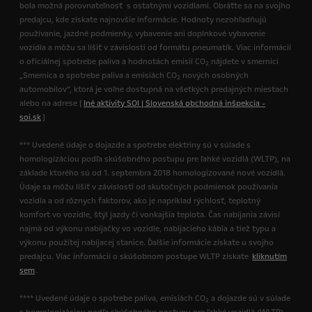
bola možná porovnateľnosť s ostatnými vozidlami. Obráťte sa na svojho
predajcu, kde získate najnovšie informácie. Hodnoty nezohľadňujú
používanie, jazdné podmienky, vybavenie ani doplnkové vybavenie
vozidla a môžu sa líšiť v závislosti od formátu pneumatík. Viac informácií
o oficiálnej spotrebe paliva a hodnotách emisií CO
nájdete v smernici
2
„Smernica o spotrebe paliva a emisiách CO
nových osobných
2
automobilov“, ktorá je voľne dostupná na všetkých predajných miestach
alebo na adrese [
Iné aktivity SOI | Slovenská obchodná inšpekcia -
soi.sk
]
*** Uvedené údaje o dojazde a spotrebe elektriny sú v súlade s
homologizáciou podľa skúšobného postupu pre ľahké vozidlá (WLTP), na
základe ktorého sú od 1. septembra 2018 homologizované nové vozidlá.
Údaje sa môžu líšiť v závislosti od skutočných podmienok používania
vozidla a od rôznych faktorov, ako je napríklad rýchlosť, teplotný
komfort vo vozidle, štýl jazdy či vonkajšia teplota. Čas nabíjania závisí
najmä od výkonu nabíjačky vo vozidle, nabíjacieho kábla a tiež typu a
výkonu použitej nabíjacej stanice. Ďalšie informácie získate u svojho
predajcu. Viac informácií o skúšobnom postupe WLTP získate
kliknutím
sem
.
**** Uvedené údaje o spotrebe paliva, emisiách CO
a dojazde sú v súlade
2