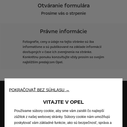
Otváranie formulára
Prosíme vás o strpenie
Právne informácie
Fotografie,
ceny
a
údaje
na
tejto
stránke
sú
iba
informatívne
a
sú
publikované
na
základe
informácií
dostupných
v
čase
ich
zverejnenia
na
stránke.
Konkrétnu
ponuku
konzultujte
vždy
prosím
so
svojim
najbližším
predajcom
Opel.
POKRAČOVAŤ BEZ SÚHLASU →
VITAJTE V OPEL
Skúšobná jazda
Skladové vozidlá
Cenová ponuka
Používame súbory cookie, aby sme vám zaistili čo najlepší
zážitok z našej webovej stránky. Súbory cookie nám umožňujú
poskytovať vám základné funkcie, ako sú bezpečnosť, správa a