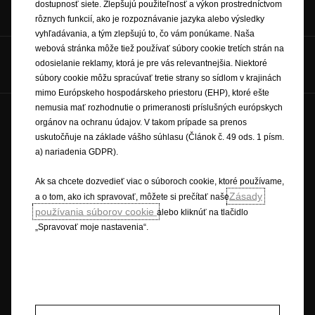
Objednať do
Katalógy &
dostupnosť siete. Zlepšujú použiteľnosť a výkon prostredníctvom
servisu
cenníky
rôznych funkcií, ako je rozpoznávanie jazyka alebo výsledky
vyhľadávania, a tým zlepšujú to, čo vám ponúkame. Naša
webová stránka môže tiež používať súbory cookie tretích strán na
Hovorte s nami na
odosielanie reklamy, ktorá je pre vás relevantnejšia. Niektoré
súbory cookie môžu spracúvať tretie strany so sídlom v krajinách
mimo Európskeho hospodárskeho priestoru (EHP), ktoré ešte
nemusia mať rozhodnutie o primeranosti príslušných európskych
Budúcnosť patrí všetkým © Opel 2026
orgánov na ochranu údajov. V takom prípade sa prenos
Ochranné známky a práva
Ochrana osobných údajov
uskutočňuje na základe vášho súhlasu (Článok č. 49 ods. 1 písm.
a) nariadenia GDPR).
Nové údaje o spotrebe paliva
Právne oznámenie
Recyklovanie
Opel worldwide
Prehlásenie o zhode
Ak sa chcete dozvedieť viac o súboroch cookie, ktoré používame,
Nastavenia cookies
Zásady
a o tom, ako ich spravovať, môžete si prečítať naše
používania súborov cookie
alebo kliknúť na tlačidlo
„Spravovať moje nastavenia“.
Popisy a ilustrácie prvkov a funkcií môžu zobrazovať alebo sa vzťahovať
na voliteľné príslušenstvo, ktoré sa nedodáva v rámci štandardnej výbavy.
Uvedené informácie boli presné v čase publikovania. Vyhradzujeme si
právo na zmeny v dizajne a vybavení. Uvedené farby sú iba približné a
nemusia presne zodpovedať skutočným farbám. Ilustrované doplnkové
vybavenie je k dispozícii za príplatok. Dostupnosť, technické parametre a