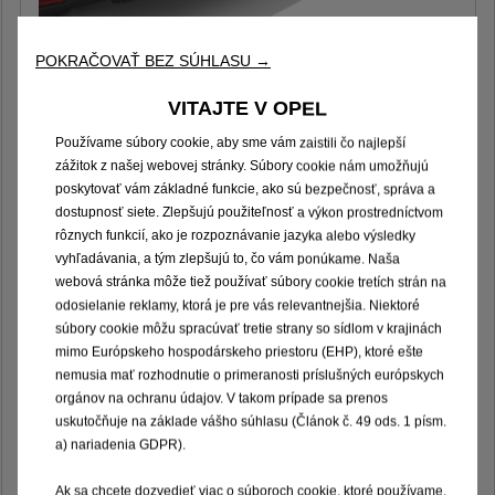
POKRAČOVAŤ BEZ SÚHLASU →
Pevné ťažné zariadenie ("heavy duty")
VITAJTE V OPEL
900 € Bez DPH
Používame súbory cookie, aby sme vám zaistili čo najlepší
zážitok z našej webovej stránky. Súbory cookie nám umožňujú
Pridať
poskytovať vám základné funkcie, ako sú bezpečnosť, správa a
dostupnosť siete. Zlepšujú použiteľnosť a výkon prostredníctvom
rôznych funkcií, ako je rozpoznávanie jazyka alebo výsledky
vyhľadávania, a tým zlepšujú to, čo vám ponúkame. Naša
webová stránka môže tiež používať súbory cookie tretích strán na
odosielanie reklamy, ktorá je pre vás relevantnejšia. Niektoré
súbory cookie môžu spracúvať tretie strany so sídlom v krajinách
mimo Európskeho hospodárskeho priestoru (EHP), ktoré ešte
nemusia mať rozhodnutie o primeranosti príslušných európskych
orgánov na ochranu údajov. V takom prípade sa prenos
uskutočňuje na základe vášho súhlasu (Článok č. 49 ods. 1 písm.
Posuvné bočné dvere na strane vodiča
a) nariadenia GDPR).
a spolujazdca
Ak sa chcete dozvedieť viac o súboroch cookie, ktoré používame,