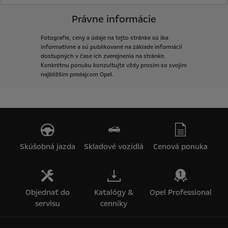
Právne informácie
Fotografie,
ceny
a
údaje
na
tejto
stránke
sú
iba
informatívne
a
sú
publikované
na
základe
informácií
dostupných
v
čase
ich
zverejnenia
na
stránke.
Konkrétnu
ponuku
konzultujte
vždy
prosím
so
svojim
najbližším
predajcom
Opel.
Skúšobná jazda
Skladové vozidlá
Cenová ponuka
Objednať do
Katalógy &
Opel Professional
servisu
cenníky