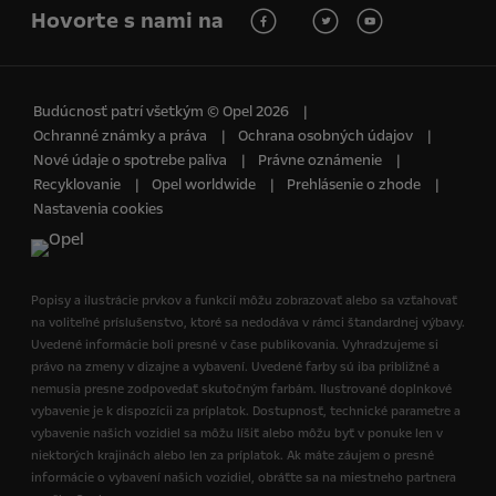
Hovorte s nami na
Budúcnosť patrí všetkým © Opel 2026
Ochranné známky a práva
Ochrana osobných údajov
Nové údaje o spotrebe paliva
Právne oznámenie
Recyklovanie
Opel worldwide
Prehlásenie o zhode
Nastavenia cookies
Popisy a ilustrácie prvkov a funkcií môžu zobrazovať alebo sa vzťahovať
na voliteľné príslušenstvo, ktoré sa nedodáva v rámci štandardnej výbavy.
Uvedené informácie boli presné v čase publikovania. Vyhradzujeme si
právo na zmeny v dizajne a vybavení. Uvedené farby sú iba približné a
nemusia presne zodpovedať skutočným farbám. Ilustrované doplnkové
vybavenie je k dispozícii za príplatok. Dostupnosť, technické parametre a
vybavenie našich vozidiel sa môžu líšiť alebo môžu byť v ponuke len v
niektorých krajinách alebo len za príplatok. Ak máte záujem o presné
informácie o vybavení našich vozidiel, obráťte sa na miestneho partnera