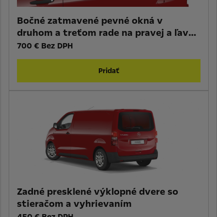
Bočné zatmavené pevné okná v
druhom a treťom rade na pravej a ľavej
strane, zadné presklené krídlové dvere
700 € Bez DPH
(180°) + vyhrievané okná zadných dvier
+ stierač
Pridať
Zadné presklené výklopné dvere so
stieračom a vyhrievaním
450 € Bez DPH