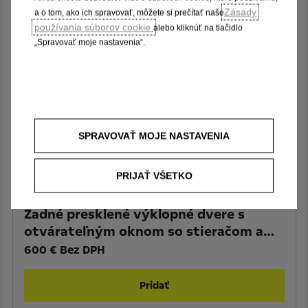
600 € Bez DPH
Zásady
a o tom, ako ich spravovať, môžete si prečítať naše
používania súborov cookie
alebo kliknúť na tlačidlo
Pridať
„Spravovať moje nastavenia“.
SPRAVOVAŤ MOJE NASTAVENIA
PRIJAŤ VŠETKO
Zadné presklené výklopné dvere s
otvárateľným oknom so stieračom a
vyhrievaním
600 € Bez DPH
Pridať