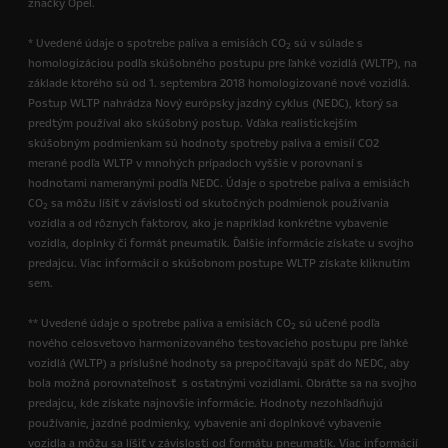
značky Opel.
* Uvedené údaje o spotrebe paliva a emisiách CO
sú v súlade s
2
homologizáciou podľa skúšobného postupu pre ľahké vozidlá (WLTP), na
základe ktorého sú od 1. septembra 2018 homologizované nové vozidlá.
Postup WLTP nahrádza Nový európsky jazdný cyklus (NEDC), ktorý sa
predtým používal ako skúšobný postup. Vďaka realistickejším
skúšobným podmienkam sú hodnoty spotreby paliva a emisií CO2
merané podľa WLTP v mnohých prípadoch vyššie v porovnaní s
hodnotami nameranými podľa NEDC. Údaje o spotrebe paliva a emisiách
CO
sa môžu líšiť v závislosti od skutočných podmienok používania
2
vozidla a od rôznych faktorov, ako je napríklad konkrétne vybavenie
vozidla, doplnky či formát pneumatík. Ďalšie informácie získate u svojho
predajcu. Viac informácií o skúšobnom postupe WLTP získate kliknutím
sem.
** Uvedené údaje o spotrebe paliva a emisiách CO
sú učené podľa
2
nového celosvetovo harmonizovaného testovacieho postupu pre ľahké
vozidlá (WLTP) a príslušné hodnoty sa prepočítavajú späť do NEDC, aby
bola možná porovnateľnosť s ostatnými vozidlami. Obráťte sa na svojho
predajcu, kde získate najnovšie informácie. Hodnoty nezohľadňujú
používanie, jazdné podmienky, vybavenie ani doplnkové vybavenie
vozidla a môžu sa líšiť v závislosti od formátu pneumatík. Viac informácií