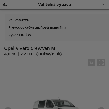
4
.
Voliteľná výbava
Palivo
Nafta
Prevodovka
6-stupňová manuálna
Výkon
110 kW
Opel Vivaro CrewVan M
4,0 m3 | 2.2 CDTi (110kW/150k)