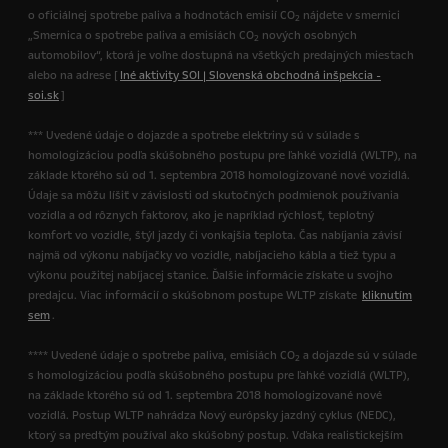
o oficiálnej spotrebe paliva a hodnotách emisií CO
nájdete v smernici
2
„Smernica o spotrebe paliva a emisiách CO
nových osobných
2
automobilov“, ktorá je voľne dostupná na všetkých predajných miestach
alebo na adrese [
Iné aktivity SOI | Slovenská obchodná inšpekcia -
soi.sk
]
*** Uvedené údaje o dojazde a spotrebe elektriny sú v súlade s
homologizáciou podľa skúšobného postupu pre ľahké vozidlá (WLTP), na
základe ktorého sú od 1. septembra 2018 homologizované nové vozidlá.
Údaje sa môžu líšiť v závislosti od skutočných podmienok používania
vozidla a od rôznych faktorov, ako je napríklad rýchlosť, teplotný
komfort vo vozidle, štýl jazdy či vonkajšia teplota. Čas nabíjania závisí
najmä od výkonu nabíjačky vo vozidle, nabíjacieho kábla a tiež typu a
výkonu použitej nabíjacej stanice. Ďalšie informácie získate u svojho
predajcu. Viac informácií o skúšobnom postupe WLTP získate
kliknutím
sem
.
**** Uvedené údaje o spotrebe paliva, emisiách CO
a dojazde sú v súlade
2
s homologizáciou podľa skúšobného postupu pre ľahké vozidlá (WLTP),
na základe ktorého sú od 1. septembra 2018 homologizované nové
vozidlá. Postup WLTP nahrádza Nový európsky jazdný cyklus (NEDC),
ktorý sa predtým používal ako skúšobný postup. Vďaka realistickejším