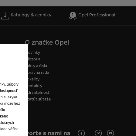
Katalógy & cenníky
Opel Professional
O značke Opel
Novinky
Filozofia
Fakty a čísla
Správna rada
Lokality
ánky. Súbory
Kontakty
dostupnosť
Udržateľnosť
anie jazyka
Štatút súťaže
ka môže tiež
šia.
skeho
íslušných
klade vášho
Hovorte s nami na