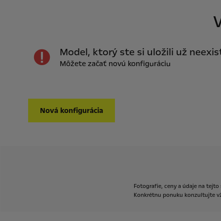
V
Model, ktorý ste si uložili už neexis
Môžete začať novú konfiguráciu
Nová konfigurácia
Fotografie,
ceny
a
údaje
na
tejto
Konkrétnu
ponuku
konzultujte
v