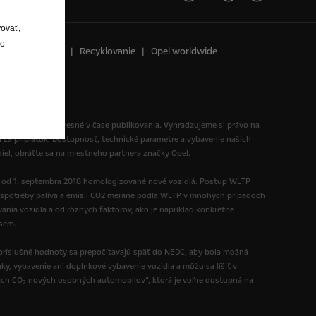
vovať,
lo
vne oznámenie
Recyklovanie
Opel worldwide
 informácie boli presné v čase publikovania. Vyhradzujeme si právo na
i za príplatok. Dostupnosť, technické parametre a vybavenie našich
diel, obráťte sa na miestneho partnera značky Opel.
ú od 1. septembra 2018 homologizované nové vozidlá. Postup WLTP
spotreby paliva a emisií CO2 merané podľa WLTP v mnohých prípadoch
nia vozidla a od rôznych faktorov, ako je napríklad konkrétne
 sem.
ríslušné hodnoty sa prepočítavajú späť do NEDC, aby bola možná
y, vybavenie ani doplnkové vybavenie vozidla a môžu sa líšiť v
ách CO
nových osobných automobilov“, ktorá je voľne dostupná na
2