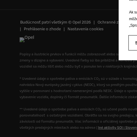
Ak s
môže
Budúcnosť patrí všetkým © Opel 2026
Ochranné známky a 
„Spr
Prehlásenie o zhode
Nastavenia cookies
Popisy a ilustrácie prvkov a funkcií môžu zobrazovať alebo sa vzťahovať
zmeny v dizajne a vybavení. Uvedené farby sú iba približné a nemusia p
vozidiel sa môžu líšiť alebo môžu byť v ponuke len v niektorých krajiná
* Uvedené údaje o spotrebe paliva a emisiách CO
sú v súlade s homolog
2
nahrádza Nový európsky jazdný cyklus (NEDC), ktorý sa predtým použí
vyššie v porovnaní s hodnotami nameranými podľa NEDC. Údaje o spotre
vybavenie vozidla, doplnky či formát pneumatík. Ďalšie informácie získ
** Uvedené údaje o spotrebe paliva a emisiách CO
sú učené podľa novéh
2
porovnateľnosť s ostatnými vozidlami. Obráťte sa na svojho predajcu, k
závislosti od formátu pneumatík. Viac informácií o oficiálnej spotrebe 
všetkých predajných miestach alebo na adrese [
Iné aktivity SOI | Slove