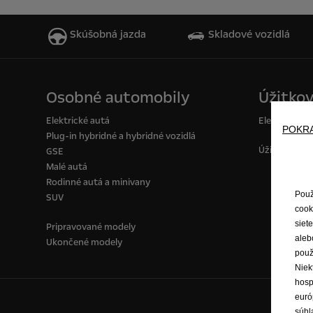
Skúšobná jazda
Skladové vozidlá
Osobné automobily
Úžitkov
Elektrické autá
Elektrické d
POKR
Plug-in hybridné a hybridné vozidlá
Úžitkové voz
GSE
Malé autá
Rodinné autá a minivany
Použ
SUV
cook
siet
Pripravované modely
aleb
Ukončené modely
použ
Niek
hosp
euró
súhl