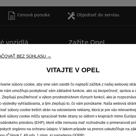
Cenová ponuka
Objednať do servisu
é vozidlá
Zažite Opel
odávky a minibusy
E-mobilita
AČOVAŤ BEZ SÚHLASU →
Opel Connect
idlá Opel
Informačno-zábavné systémy
VITAJTE V OPEL
Koncepčné vozidlá
Opel lifestyle shop
ívame súbory cookie, aby sme vám zaistili čo najlepší zážitok z našej webovej str
Opel Experimental
ie nám umožňujú poskytovať vám základné funkcie, ako sú bezpečnosť, správa a 
e. Zlepšujú použiteľnosť a výkon prostredníctvom rôznych funkcií, ako je rozpoznáv
o výsledky vyhľadávania, a tým zlepšujú to, čo vám ponúkame. Naša webová strán
ívať súbory cookie tretích strán na odosielanie reklamy, ktorá je pre vás relevantnej
toré súbory cookie môžu spracúvať tretie strany so sídlom v krajinách mimo Európ
odárskeho priestoru (EHP), ktoré ešte nemusia mať rozhodnutie o primeranosti pr
pskych orgánov na ochranu údajov. V takom prípade sa prenos uskutočňuje na zá
asu (Článok č. 49 ods. 1 písm. a) nariadenia GDPR).