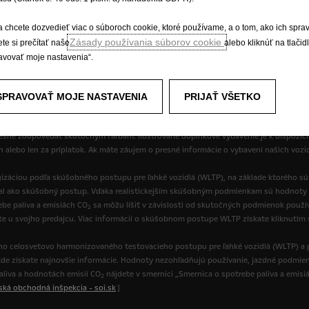
a chcete dozvedieť viac o súboroch cookie, ktoré používame, a o tom, ako ich spra
Zásady používania súborov cookie
te si prečítať naše
alebo kliknúť na tlačid
práva
Ochrana osobných údajov
Nové údaje o spotrebe paliva
Prá
avovať moje nastavenia“.
SPRAVOVAŤ MOJE NASTAVENIA
PRIJAŤ VŠETKO
 na voliteľné príslušenstvo, ktoré sa nedodáva v rámci štandardnej výbavy. Uvedené
resne zodpovedať skutočným farbám. Ilustrované doplnkové vybavenie je k dispozíci
ch alebo len za príplatok. Ak máte záujem o presné informácie o vybavení našich vozi
izáciou podľa skúšobného postupu pre ľahké vozidlá (WLTP), na základe ktorého s
val ako skúšobný postup. Vďaka realistickejším skúšobným podmienkam sú hodnoty 
be paliva a emisiách CO
sa môžu líšiť v závislosti od skutočných podmienok používa
2
ate u svojho predajcu. Viac informácií o skúšobnom postupe WLTP získate kliknutím
o celosvetovo harmonizovaného testovacieho postupu pre ľahké vozidlá (WLTP) a p
de získate najnovšie informácie. Hodnoty nezohľadňujú používanie, jazdné podmienk
paliva a hodnotách emisií CO
nájdete v smernici „Smernica o spotrebe paliva a emisi
2
nská obchodná inšpekcia - soi.sk
]