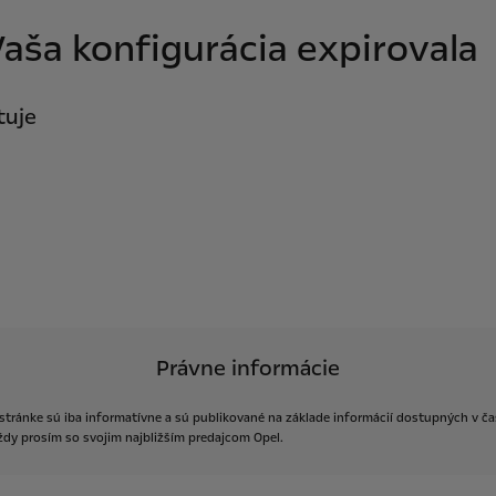
aša konfigurácia expirovala
tuje
Právne informácie
stránke
sú
iba
informatívne
a
sú
publikované
na
základe
informácií
dostupných
v
ča
ždy
prosím
so
svojim
najbližším
predajcom
Opel.