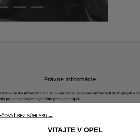
Právne informácie
stránke
sú
iba
informatívne
a
sú
publikované
na
základe
informácií
dostupných
v
ča
ždy
prosím
so
svojim
najbližším
predajcom
Opel.
AČOVAŤ BEZ SÚHLASU →
VITAJTE V OPEL
Cenová ponuka
Objednať do servisu