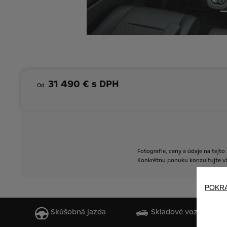
31 490 € s DPH
Od
Fotografie,
ceny
a
údaje
na
tejto
Konkrétnu
ponuku
konzultujte
v
POKR
Skúšobná jazda
Skladové vozidlá