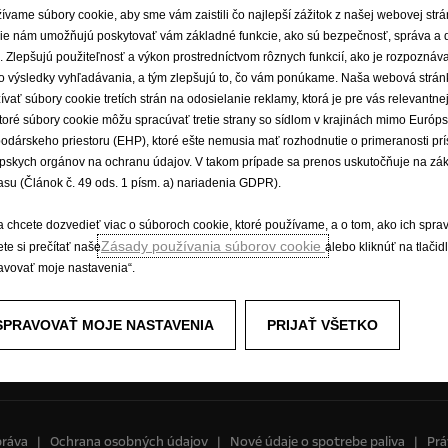
ívame súbory cookie, aby sme vám zaistili čo najlepší zážitok z našej webovej str
ie nám umožňujú poskytovať vám základné funkcie, ako sú bezpečnosť, správa a 
é vozidlá
Zažite Opel
e. Zlepšujú použiteľnosť a výkon prostredníctvom rôznych funkcií, ako je rozpoznáv
o výsledky vyhľadávania, a tým zlepšujú to, čo vám ponúkame. Naša webová strán
odávky a minibusy
E-mobilita
ívať súbory cookie tretích strán na odosielanie reklamy, ktorá je pre vás relevantnej
Opel Connect
toré súbory cookie môžu spracúvať tretie strany so sídlom v krajinách mimo Európ
idlá Opel
Informačno-zábavné systémy
odárskeho priestoru (EHP), ktoré ešte nemusia mať rozhodnutie o primeranosti pr
Koncepčné vozidlá
pskych orgánov na ochranu údajov. V takom prípade sa prenos uskutočňuje na zá
Opel lifestyle shop
asu (Článok č. 49 ods. 1 písm. a) nariadenia GDPR).
Opel Experimental
a chcete dozvedieť viac o súboroch cookie, ktoré používame, a o tom, ako ich spra
Zásady používania súborov cookie
te si prečítať naše
alebo kliknúť na tlačid
avovať moje nastavenia“.
SPRAVOVAŤ MOJE NASTAVENIA
PRIJAŤ VŠETKO
práva
Ochrana osobných údajov
Nové údaje o spotrebe paliva
Prá