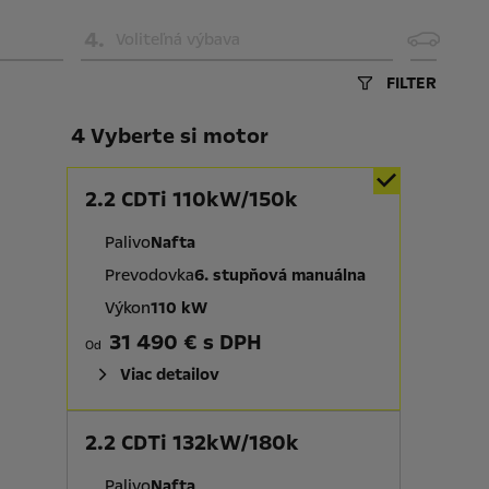
4
.
Voliteľná výbava
FILTER
4 Vyberte si motor
2.2 CDTi 110kW/150k
Palivo
Nafta
Prevodovka
6. stupňová manuálna
Výkon
110 kW
31 490 € s DPH
Od
Viac detailov
2.2 CDTi 132kW/180k
Palivo
Nafta