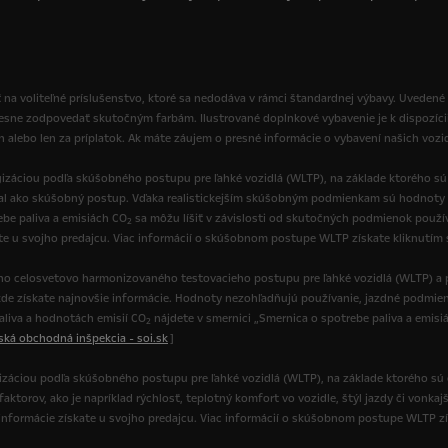
 na voliteľné príslušenstvo, ktoré sa nedodáva v rámci štandardnej výbavy. Uvedené
resne zodpovedať skutočným farbám. Ilustrované doplnkové vybavenie je k dispozíci
ch alebo len za príplatok. Ak máte záujem o presné informácie o vybavení našich vozi
izáciou podľa skúšobného postupu pre ľahké vozidlá (WLTP), na základe ktorého s
val ako skúšobný postup. Vďaka realistickejším skúšobným podmienkam sú hodnoty 
be paliva a emisiách CO
sa môžu líšiť v závislosti od skutočných podmienok používa
2
ate u svojho predajcu. Viac informácií o skúšobnom postupe WLTP získate kliknutím
o celosvetovo harmonizovaného testovacieho postupu pre ľahké vozidlá (WLTP) a p
de získate najnovšie informácie. Hodnoty nezohľadňujú používanie, jazdné podmienk
paliva a hodnotách emisií CO
nájdete v smernici „Smernica o spotrebe paliva a emisi
2
nská obchodná inšpekcia - soi.sk
]
gizáciou podľa skúšobného postupu pre ľahké vozidlá (WLTP), na základe ktorého sú
torov, ako je napríklad rýchlosť, teplotný komfort vo vozidle, štýl jazdy či vonkajš
ie informácie získate u svojho predajcu. Viac informácií o skúšobnom postupe WLTP z