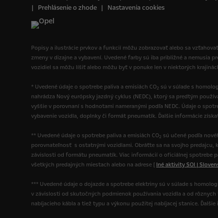
Prehlásenie o zhode
Nastavenia cookies
Popisy a ilustrácie prvkov a funkcií môžu zobrazovať alebo sa vzťahovať
zmeny v dizajne a vybavení. Uvedené farby sú iba približné a nemusia p
vozidiel sa môžu líšiť alebo môžu byť v ponuke len v niektorých krajiná
* Uvedené údaje o spotrebe paliva a emisiách CO
sú v súlade s homolog
2
nahrádza Nový európsky jazdný cyklus (NEDC), ktorý sa predtým použí
vyššie v porovnaní s hodnotami nameranými podľa NEDC. Údaje o spotre
vybavenie vozidla, doplnky či formát pneumatík. Ďalšie informácie získ
** Uvedené údaje o spotrebe paliva a emisiách CO
sú učené podľa novéh
2
porovnateľnosť s ostatnými vozidlami. Obráťte sa na svojho predajcu, k
závislosti od formátu pneumatík. Viac informácií o oficiálnej spotrebe 
všetkých predajných miestach alebo na adrese [
Iné aktivity SOI | Slove
*** Uvedené údaje o dojazde a spotrebe elektriny sú v súlade s homolo
v závislosti od skutočných podmienok používania vozidla a od rôznych fak
nabíjacieho kábla a tiež typu a výkonu použitej nabíjacej stanice. Ďalš