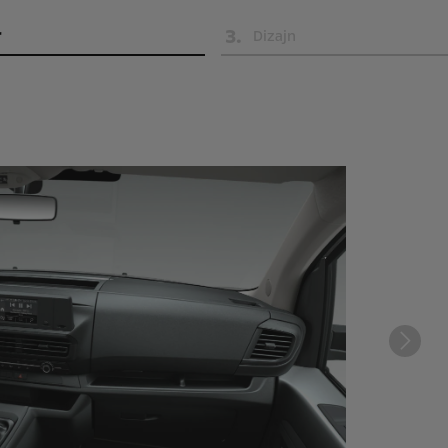
3
.
r
Dizajn