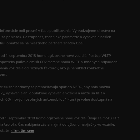
 informácie boli presné v čase publikovania. Vyhradzujeme si právo na
i za príplatok. Dostupnosť, technické parametre a vybavenie našich
diel, obráťte sa na miestneho partnera značky Opel.
ú od 1. septembra 2018 homologizované nové vozidlá. Postup WLTP
spotreby paliva a emisií CO2 merané podľa WLTP v mnohých prípadoch
nia vozidla a od rôznych faktorov, ako je napríklad konkrétne
 sem.
ríslušné hodnoty sa prepočítavajú späť do NEDC, aby bola možná
y, vybavenie ani doplnkové vybavenie vozidla a môžu sa líšiť v
ách CO
nových osobných automobilov“, ktorá je voľne dostupná na
2
 od 1. septembra 2018 homologizované nové vozidlá. Údaje sa môžu líšiť
ia teplota. Čas nabíjania závisí najmä od výkonu nabíjačky vo vozidle,
ískate
kliknutím sem
.