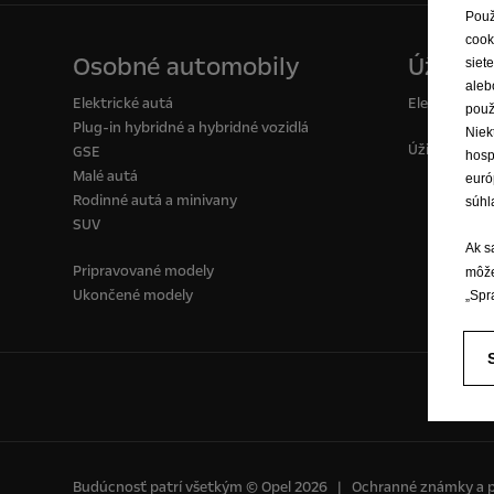
Použ
cook
Osobné automobily
Úžitkov
siet
aleb
Elektrické autá
Elektrické d
použ
Plug-in hybridné a hybridné vozidlá
Niek
Úžitkové voz
GSE
hosp
Malé autá
euró
Rodinné autá a minivany
súhl
SUV
Ak s
Pripravované modely
môže
Ukončené modely
„Spr
Budúcnosť patrí všetkým © Opel 2026
Ochranné známky a 