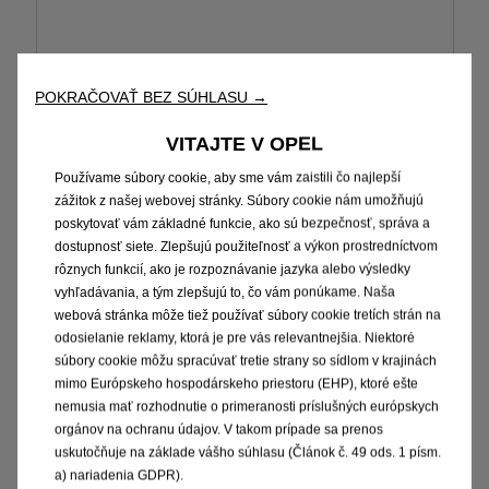
POKRAČOVAŤ BEZ SÚHLASU →
VITAJTE V OPEL
Posuvné bočné okná v 2.rade (vľavo/vpravo), vr.
Používame súbory cookie, aby sme vám zaistili čo najlepší
zatmavené okná v zadnej časti Solar Protect® 70%
zážitok z našej webovej stránky. Súbory cookie nám umožňujú
tónovanie
poskytovať vám základné funkcie, ako sú bezpečnosť, správa a
550 € S DPH
dostupnosť siete. Zlepšujú použiteľnosť a výkon prostredníctvom
rôznych funkcií, ako je rozpoznávanie jazyka alebo výsledky
vyhľadávania, a tým zlepšujú to, čo vám ponúkame. Naša
webová stránka môže tiež používať súbory cookie tretích strán na
odosielanie reklamy, ktorá je pre vás relevantnejšia. Niektoré
súbory cookie môžu spracúvať tretie strany so sídlom v krajinách
mimo Európskeho hospodárskeho priestoru (EHP), ktoré ešte
nemusia mať rozhodnutie o primeranosti príslušných európskych
orgánov na ochranu údajov. V takom prípade sa prenos
uskutočňuje na základe vášho súhlasu (Článok č. 49 ods. 1 písm.
Posuvné bočné dvere na strane vodiča a
a) nariadenia GDPR).