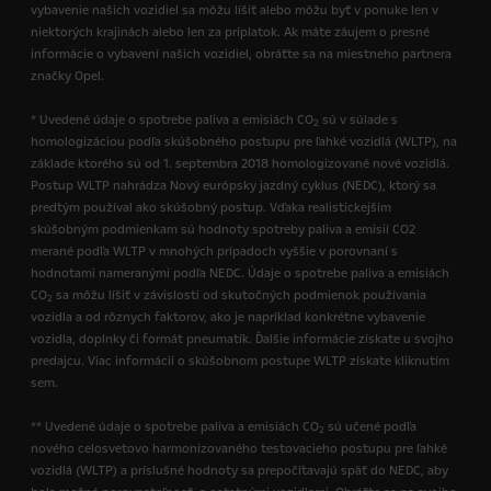
vybavenie našich vozidiel sa môžu líšiť alebo môžu byť v ponuke len v
niektorých krajinách alebo len za príplatok. Ak máte záujem o presné
informácie o vybavení našich vozidiel, obráťte sa na miestneho partnera
značky Opel.
* Uvedené údaje o spotrebe paliva a emisiách CO
sú v súlade s
2
homologizáciou podľa skúšobného postupu pre ľahké vozidlá (WLTP), na
základe ktorého sú od 1. septembra 2018 homologizované nové vozidlá.
Postup WLTP nahrádza Nový európsky jazdný cyklus (NEDC), ktorý sa
predtým používal ako skúšobný postup. Vďaka realistickejším
skúšobným podmienkam sú hodnoty spotreby paliva a emisií CO2
merané podľa WLTP v mnohých prípadoch vyššie v porovnaní s
hodnotami nameranými podľa NEDC. Údaje o spotrebe paliva a emisiách
CO
sa môžu líšiť v závislosti od skutočných podmienok používania
2
vozidla a od rôznych faktorov, ako je napríklad konkrétne vybavenie
vozidla, doplnky či formát pneumatík. Ďalšie informácie získate u svojho
predajcu. Viac informácií o skúšobnom postupe WLTP získate kliknutím
sem.
** Uvedené údaje o spotrebe paliva a emisiách CO
sú učené podľa
2
nového celosvetovo harmonizovaného testovacieho postupu pre ľahké
vozidlá (WLTP) a príslušné hodnoty sa prepočítavajú späť do NEDC, aby