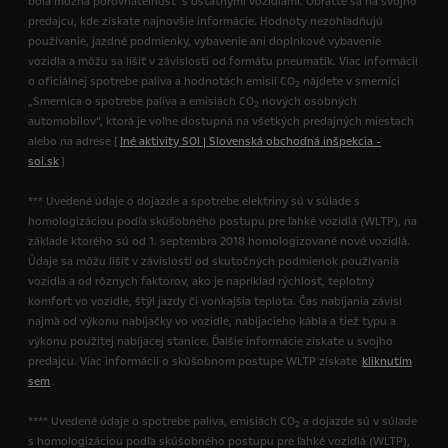
bola možná porovnateľnosť s ostatnými vozidlami. Obráťte sa na svojho
predajcu, kde získate najnovšie informácie. Hodnoty nezohľadňujú
používanie, jazdné podmienky, vybavenie ani doplnkové vybavenie
vozidla a môžu sa líšiť v závislosti od formátu pneumatík. Viac informácií
o oficiálnej spotrebe paliva a hodnotách emisií CO
nájdete v smernici
2
„Smernica o spotrebe paliva a emisiách CO
nových osobných
2
automobilov“, ktorá je voľne dostupná na všetkých predajných miestach
alebo na adrese [
Iné aktivity SOI | Slovenská obchodná inšpekcia -
soi.sk
]
*** Uvedené údaje o dojazde a spotrebe elektriny sú v súlade s
homologizáciou podľa skúšobného postupu pre ľahké vozidlá (WLTP), na
základe ktorého sú od 1. septembra 2018 homologizované nové vozidlá.
Údaje sa môžu líšiť v závislosti od skutočných podmienok používania
vozidla a od rôznych faktorov, ako je napríklad rýchlosť, teplotný
komfort vo vozidle, štýl jazdy či vonkajšia teplota. Čas nabíjania závisí
najmä od výkonu nabíjačky vo vozidle, nabíjacieho kábla a tiež typu a
výkonu použitej nabíjacej stanice. Ďalšie informácie získate u svojho
predajcu. Viac informácií o skúšobnom postupe WLTP získate
kliknutím
sem
.
**** Uvedené údaje o spotrebe paliva, emisiách CO
a dojazde sú v súlade
2
s homologizáciou podľa skúšobného postupu pre ľahké vozidlá (WLTP),