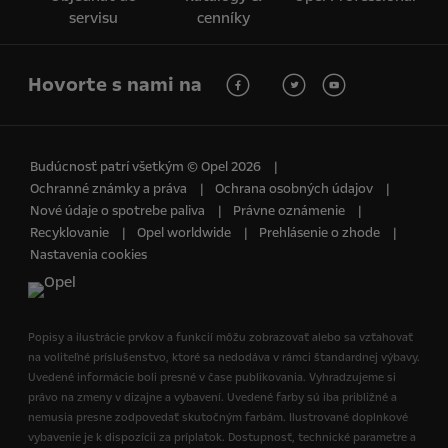
servisu
cenníky
Hovorte s nami na
Budúcnosť patrí všetkým © Opel 2026
Ochranné známky a práva
Ochrana osobných údajov
Nové údaje o spotrebe paliva
Právne oznámenie
Recyklovanie
Opel worldwide
Prehlásenie o zhode
Nastavenia cookies
Popisy a ilustrácie prvkov a funkcií môžu zobrazovať alebo sa vzťahovať
na voliteľné príslušenstvo, ktoré sa nedodáva v rámci štandardnej výbavy.
Uvedené informácie boli presné v čase publikovania. Vyhradzujeme si
právo na zmeny v dizajne a vybavení. Uvedené farby sú iba približné a
nemusia presne zodpovedať skutočným farbám. Ilustrované doplnkové
vybavenie je k dispozícii za príplatok. Dostupnosť, technické parametre a