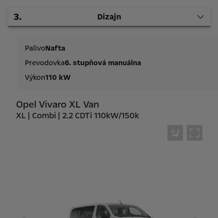
3
.
Dizajn
Palivo
Nafta
Prevodovka
6. stupňová manuálna
Výkon
110 kW
Opel Vivaro XL Van
XL | Combi | 2.2 CDTi 110kW/150k