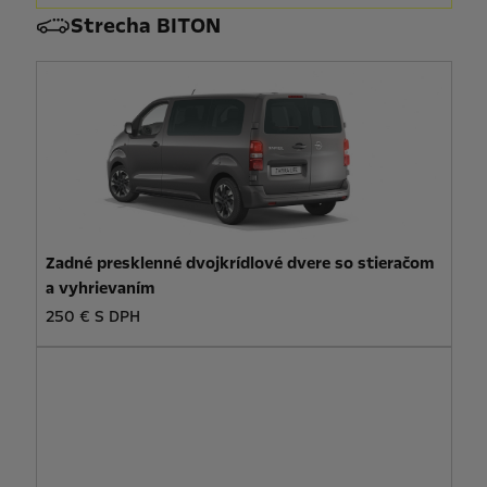
Strecha BITON
Zadné presklenné dvojkrídlové dvere so stieračom
a vyhrievaním
250 € S DPH