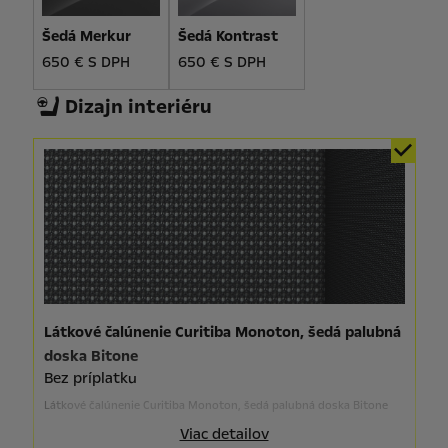
Šedá Merkur
Šedá Kontrast
650 € S DPH
650 € S DPH
Dizajn interiéru
Látkové čalúnenie Curitiba Monoton, šedá palubná
doska Bitone
Bez príplatku
Látkové čalúnenie Curitiba Monoton, šedá palubná doska Bitone
Viac detailov