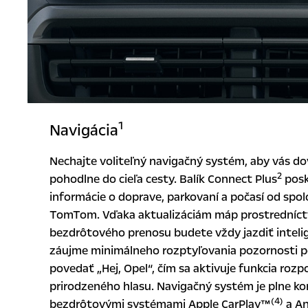
1
Navigácia
Nechajte voliteľný navigačný systém, aby vás do
2
pohodlne do cieľa cesty. Balík Connect Plus
posk
informácie o doprave, parkovaní a počasí od spol
TomTom. Vďaka aktualizáciám máp prostredníc
bezdrôtového prenosu budete vždy jazdiť inteli
záujme minimálneho rozptyľovania pozornosti po
povedať „Hej, Opel“, čím sa aktivuje funkcia roz
prirodzeného hlasu. Navigačný systém je plne ko
(4)
bezdrôtovými systémami Apple CarPlay™
a An