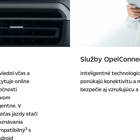
Služby OpelConne
viedol včas a
Inteligentné technologic
ytuje online
ponúkajú konektivitu a m
očnosti
bezpečie aj vzrušujúcu a
tvom
gentne. V
čas jazdy stačí
poznávania
3
mpatibilný
s
droid