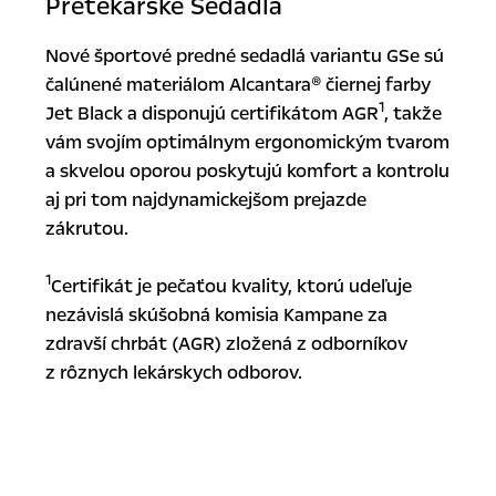
Pretekárske Sedadlá
Nové športové predné sedadlá variantu GSe sú
čalúnené materiálom Alcantara® čiernej farby
1
Jet Black a disponujú certifikátom AGR
, takže
vám svojím optimálnym ergonomickým tvarom
a skvelou oporou poskytujú komfort a kontrolu
aj pri tom najdynamickejšom prejazde
zákrutou.
1
Certifikát je pečaťou kvality, ktorú udeľuje
nezávislá skúšobná komisia Kampane za
zdravší chrbát (AGR) zložená z odborníkov
z rôznych lekárskych odborov.